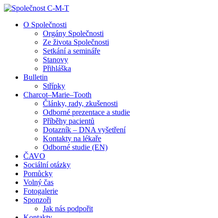
↓
Skip
O Společnosti
to
Orgány Společnosti
Main
Ze života Společnosti
Content
Setkání a semináře
Stanovy
Přihláška
Bulletin
Střípky
Charcot–Marie–Tooth
Články, rady, zkušenosti
Odborné prezentace a studie
Příběhy pacientů
Dotazník – DNA vyšetření
Kontakty na lékaře
Odborné studie (EN)
ČAVO
Sociální otázky
Pomůcky
Volný čas
Fotogalerie
Sponzoři
Jak nás podpořit
Kontakty