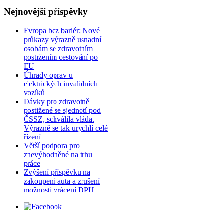
Nejnovější příspěvky
Evropa bez bariér: Nové
průkazy výrazně usnadní
osobám se zdravotním
postižením cestování po
EU
Úhrady oprav u
elektrických invalidních
vozíků
Dávky pro zdravotně
postižené se sjednotí pod
ČSSZ, schválila vláda.
Výrazně se tak urychlí celé
řízení
Větší podpora pro
znevýhodněné na trhu
práce
Zvýšení příspěvku na
zakoupení auta a zrušení
možnosti vrácení DPH