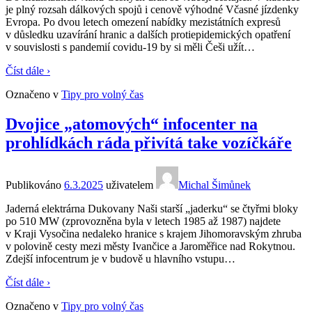
je plný rozsah dálkových spojů i cenově výhodné Včasné jízdenky
Evropa. Po dvou letech omezení nabídky mezistátních expresů
v důsledku uzavírání hranic a dalších protiepidemických opatření
v souvislosti s pandemií covidu-19 by si měli Češi užít
…
Číst dále ›
Označeno v
Tipy pro volný čas
Dvojice „atomových“ infocenter na
prohlídkách ráda přivítá take vozíčkáře
Publikováno
6.3.2025
uživatelem
Michal Šimůnek
Jaderná elektrárna Dukovany Naši starší „jaderku“ se čtyřmi bloky
po 510 MW (zprovozněna byla v letech 1985 až 1987) najdete
v Kraji Vysočina nedaleko hranice s krajem Jihomoravským zhruba
v polovině cesty mezi městy Ivančice a Jaroměřice nad Rokytnou.
Zdejší infocentrum je v budově u hlavního vstupu
…
Číst dále ›
Označeno v
Tipy pro volný čas