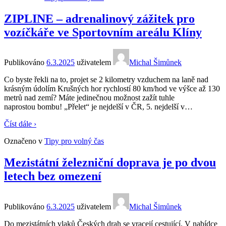
ZIPLINE – adrenalinový zážitek pro
vozíčkáře ve Sportovním areálu Klíny
Publikováno
6.3.2025
uživatelem
Michal Šimůnek
Co byste řekli na to, projet se 2 kilometry vzduchem na laně nad
krásným údolím Krušných hor rychlostí 80 km/hod ve výšce až 130
metrů nad zemí? Máte jedinečnou možnost zažít tuhle
naprostou bombu! „Přelet“ je nejdelší v ČR, 5. nejdelší v
…
Číst dále ›
Označeno v
Tipy pro volný čas
Mezistátní železniční doprava je po dvou
letech bez omezení
Publikováno
6.3.2025
uživatelem
Michal Šimůnek
Do mezistátních vlaků Českých drah se vracejí cestující. V nabídce