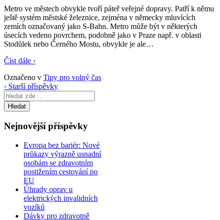
Metro ve městech obvykle tvoří páteř veřejné dopravy. Patří k němu
ještě systém městské železnice, zejména v německy mluvících
zemích označovaný jako S-Bahn. Metro může být v některých
úsecích vedeno povrchem, podobně jako v Praze např. v oblasti
Stodůlek nebo Černého Mostu, obvykle je ale
…
Číst dále ›
Označeno v
Tipy pro volný čas
‹ Starší příspěvky
Search
for:
Nejnovější příspěvky
Evropa bez bariér: Nové
průkazy výrazně usnadní
osobám se zdravotním
postižením cestování po
EU
Úhrady oprav u
elektrických invalidních
vozíků
Dávky pro zdravotně