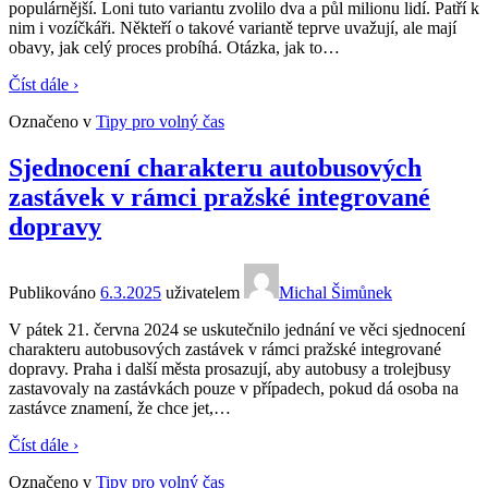
populárnější. Loni tuto variantu zvolilo dva a půl milionu lidí. Patří k
nim i vozíčkáři. Někteří o takové variantě teprve uvažují, ale mají
obavy, jak celý proces probíhá. Otázka, jak to
…
Číst dále ›
Označeno v
Tipy pro volný čas
Sjednocení charakteru autobusových
zastávek v rámci pražské integrované
dopravy
Publikováno
6.3.2025
uživatelem
Michal Šimůnek
V pátek 21. června 2024 se uskutečnilo jednání ve věci sjednocení
charakteru autobusových zastávek v rámci pražské integrované
dopravy. Praha i další města prosazují, aby autobusy a trolejbusy
zastavovaly na zastávkách pouze v případech, pokud dá osoba na
zastávce znamení, že chce jet,
…
Číst dále ›
Označeno v
Tipy pro volný čas