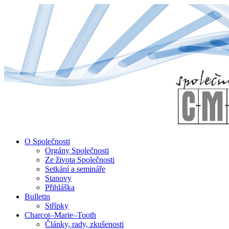
↓
Skip
to
Main
Content
O Společnosti
Orgány Společnosti
Ze života Společnosti
Setkání a semináře
Stanovy
Přihláška
Bulletin
Střípky
Charcot–Marie–Tooth
Články, rady, zkušenosti