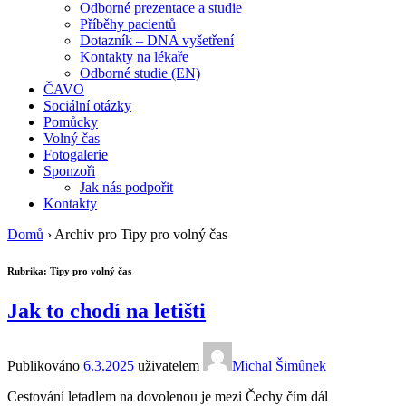
Odborné prezentace a studie
Příběhy pacientů
Dotazník – DNA vyšetření
Kontakty na lékaře
Odborné studie (EN)
ČAVO
Sociální otázky
Pomůcky
Volný čas
Fotogalerie
Sponzoři
Jak nás podpořit
Kontakty
Domů
›
Archiv pro Tipy pro volný čas
Rubrika:
Tipy pro volný čas
Jak to chodí na letišti
Publikováno
6.3.2025
uživatelem
Michal Šimůnek
Cestování letadlem na dovolenou je mezi Čechy čím dál