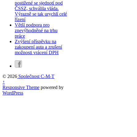
postižené se sjednotí pod
ČSSZ, schválila vláda.
Výrazně se tak urychlí celé
řízení
Větší podpora pro
znevýhodněné na trhu
práce
Zvýšení příspěvku na
zakoupení auta a zrušení
možnosti vrácení DPH
© 2026
Společnost C-M-T
↑
Responsive Theme
powered by
WordPress