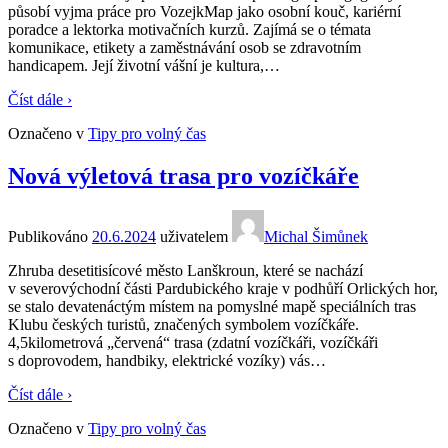
působí vyjma práce pro VozejkMap jako osobní kouč, kariérní
poradce a lektorka motivačních kurzů. Zajímá se o témata
komunikace, etikety a zaměstnávání osob se zdravotním
handicapem. Její životní vášní je kultura,
…
Číst dále ›
Označeno v
Tipy pro volný čas
Nová výletová trasa pro vozíčkáře
Publikováno
20.6.2024
uživatelem
Michal Šimůnek
Zhruba desetitisícové město Lanškroun, které se nachází
v severovýchodní části Pardubického kraje v podhůří Orlických hor,
se stalo devatenáctým místem na pomyslné mapě speciálních tras
Klubu českých turistů, značených symbolem vozíčkáře.
4,5kilometrová „červená“ trasa (zdatní vozíčkáři, vozíčkáři
s doprovodem, handbiky, elektrické vozíky) vás
…
Číst dále ›
Označeno v
Tipy pro volný čas