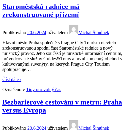
Staroměstská radnice má
zrekonstruované přízemí
Publikováno
20.6.2024
uživatelem
Michal Šimůnek
Hlavní město Praha společně s Prague City Tourism otevřelo
zrekonstruovanou spodní část Staroměstské radnice a nový
turistický provoz. Jeho součástí je turistické informační centrum,
průvodcovské služby Guides&Tours a první kamenný obchod s
kultivovanými suvenýry, na kterých Prague City Tourism
spolupracuje
…
Číst dále ›
Označeno v
Tipy pro volný čas
Bezbariérové cestování v metru: Praha
versus Evropa
Publikováno
20.6.2024
uživatelem
Michal Šimůnek