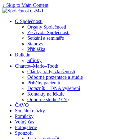
↓ Skip to Main Content
O Společnosti
Orgány Společnosti
Ze života Společnosti
Setkání a semináře
Stanovy
Přihláška
Bulletin
Střípky
Charcot–Marie–Tooth
Články, rady, zkušenosti
Odborné prezentace a studie
Příběhy pacientů
Dotazník – DNA vyšetření
Kontakty na lékaře
Odborné studie (EN)
ČAVO
Sociální otázky
Pomůcky
Volný čas
Fotogalerie
Sponzoři
Jak nás podpořit