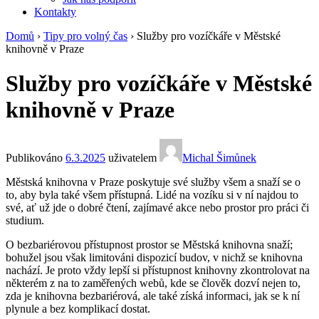
Kontakty
Domů
›
Tipy pro volný čas
›
Služby pro vozíčkáře v Městské
knihovně v Praze
Služby pro vozíčkáře v Městské
knihovně v Praze
Publikováno
6.3.2025
uživatelem
Michal Šimůnek
Městská knihovna v Praze poskytuje své služby všem a snaží se o
to, aby byla také všem přístupná. Lidé na vozíku si v ní najdou to
své, ať už jde o dobré čtení, zajímavé akce nebo prostor pro práci či
studium.
O bezbariérovou přístupnost prostor se Městská knihovna snaží;
bohužel jsou však limitováni dispozicí budov, v nichž se knihovna
nachází. Je proto vždy lepší si přístupnost knihovny zkontrolovat na
některém z na to zaměřených webů, kde se člověk dozví nejen to,
zda je knihovna bezbariérová, ale také získá informaci, jak se k ní
plynule a bez komplikací dostat.