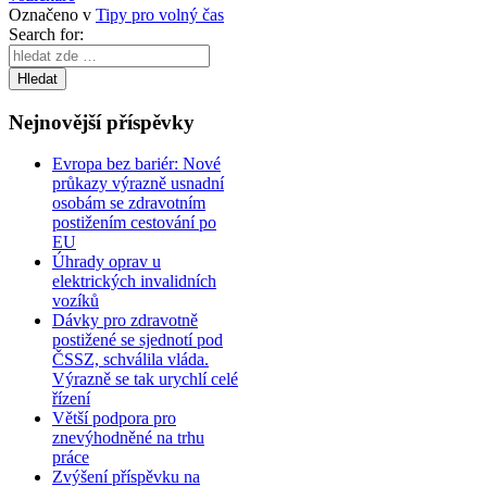
Označeno v
Tipy pro volný čas
Search for:
Nejnovější příspěvky
Evropa bez bariér: Nové
průkazy výrazně usnadní
osobám se zdravotním
postižením cestování po
EU
Úhrady oprav u
elektrických invalidních
vozíků
Dávky pro zdravotně
postižené se sjednotí pod
ČSSZ, schválila vláda.
Výrazně se tak urychlí celé
řízení
Větší podpora pro
znevýhodněné na trhu
práce
Zvýšení příspěvku na