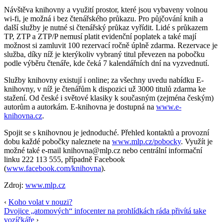
Návštěva knihovny a využití prostor, které jsou vybaveny volnou
wi-fi, je možná i bez čtenářského průkazu. Pro půjčování knih a
další služby je nutné si čtenářský průkaz vyřídit. Lidé s průkazem
TP, ZTP a ZTP/P nemusí platit evidenční poplatek a také mají
možnost si zamluvit 100 rezervací ročně úplně zdarma. Rezervace je
služba, díky níž je kterýkoliv vybraný titul převezen na pobočku
podle výběru čtenáře, kde čeká 7 kalendářních dní na vyzvednutí.
Služby knihovny existují i online; za všechny uvedu nabídku E-
knihovny, v níž je čtenářům k dispozici už 3000 titulů zdarma ke
stažení. Od české i světové klasiky k současným (zejména českým)
autorům a autorkám. E-knihovna je dostupná na
www.e-
knihovna.cz
.
Spojit se s knihovnou je jednoduché. Přehled kontaktů a provozní
dobu každé pobočky naleznete na
www.mlp.cz/pobocky
. Využít je
možné také e-mail knihovna@mlp.cz nebo centrální informační
linku 222 113 555, případně Facebook
(
www.facebook.com/knihovna
).
Zdroj:
www.mlp.cz
‹
Koho volat v nouzi?
Dvojice „atomových“ infocenter na prohlídkách ráda přivítá take
vozíčkáře
›