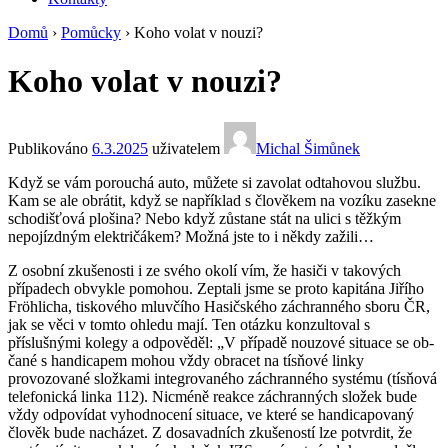
Domů
›
Pomůcky
›
Koho volat v nouzi?
Koho volat v nouzi?
Publikováno
6.3.2025
uživatelem
Michal Šimůnek
Když se vám porouchá auto, můžete si zavolat odtahovou službu.
Kam se ale obrátit, když se například s člověkem na vozíku zasekne
schodišťová plošina? Nebo když zůstane stát na ulici s těžkým
nepojízdným električákem? Možná jste to i někdy zažili…
Z osobní zkušenosti i ze svého okolí vím, že hasiči v takových
případech obvykle pomohou. Zeptali jsme se proto kapitána Jiřího
Fröhlicha, tisko­vého mluvčího Hasičského záchran­ného sboru ČR,
jak se věci v tomto ohledu mají. Ten otázku konzultoval s
příslušnými kolegy a odpověděl: „V případě nouzové situace se ob­
čané s handicapem mohou vždy ob­racet na tísňové linky
provozované složkami integrovaného záchranné­ho systému (tísňová
telefonická linka 112). Nic­méně reakce záchranných složek bude
vždy odpovídat vyhodnocení situace, ve které se handicapova­ný
člověk bude nacházet. Z dosa­vadních zkušeností lze potvrdit, že