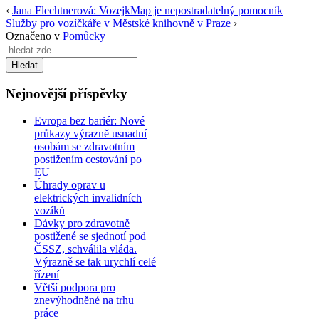
‹
Jana Flechtnerová: VozejkMap je nepostradatelný pomocník
Služby pro vozíčkáře v Městské knihovně v Praze
›
Označeno v
Pomůcky
Search
for:
Nejnovější příspěvky
Evropa bez bariér: Nové
průkazy výrazně usnadní
osobám se zdravotním
postižením cestování po
EU
Úhrady oprav u
elektrických invalidních
vozíků
Dávky pro zdravotně
postižené se sjednotí pod
ČSSZ, schválila vláda.
Výrazně se tak urychlí celé
řízení
Větší podpora pro
znevýhodněné na trhu
práce