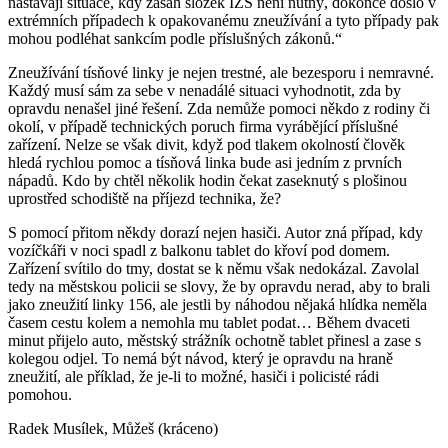
nastávají situace, kdy zásah složek IZS není nutný, dokonce došlo v
ex­trémních případech k opakovanému zneužívání a tyto případy pak
mohou podléhat sankcím podle příslušných zákonů.“
Zneužívání tísňové linky je nejen trestné, ale bezesporu i nemravné.
Každý musí sám za sebe v nenadálé situaci vyhodnotit, zda by
opravdu nenašel jiné řešení. Zda nemůže po­moci někdo z rodiny či
okolí, v pří­padě technických poruch firma vy­rábějící příslušné
zařízení. Nelze se však divit, když pod tlakem okolností člověk
hledá rychlou pomoc a tísňo­vá linka bude asi jedním z prvních
nápadů. Kdo by chtěl několik hodin čekat zaseknutý s plošinou
uprostřed schodiště na příjezd technika, že?
S pomocí přitom někdy dorazí nejen hasiči. Autor zná případ, kdy
vozíč­káři v noci spadl z balkonu tablet do křoví pod domem.
Zařízení svítilo do tmy, dostat se k němu však nedoká­zal. Zavolal
tedy na městskou policii se slovy, že by opravdu nerad, aby to brali
jako zneužití linky 156, ale jestli by náhodou nějaká hlídka ne­měla
časem cestu kolem a nemoh­la mu tablet podat… Během dvaceti
minut přijelo auto, městský strážník ochotně tablet přinesl a zase s
kole­gou odjel. To nemá být návod, který je opravdu na hraně
zneužití, ale pří­klad, že je-li to možné, hasiči i poli­cisté rádi
pomohou.
Radek Musílek, Můžeš (kráceno)