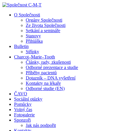
↓
Skip
O Společnosti
to
Orgány Společnosti
Main
Ze života Společnosti
Content
Setkání a semináře
Stanovy
Přihláška
Bulletin
Střípky
Charcot–Marie–Tooth
Články, rady, zkušenosti
Odborné prezentace a studie
Příběhy pacientů
Dotazník – DNA vyšetření
Kontakty na lékaře
Odborné studie (EN)
ČAVO
Sociální otázky
Pomůcky
Volný čas
Fotogalerie
Sponzoři
Jak nás podpořit
Kontakty