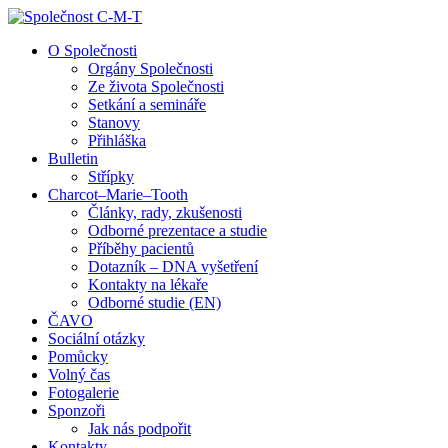
↓
Skip
O Společnosti
to
Orgány Společnosti
Main
Ze života Společnosti
Content
Setkání a semináře
Stanovy
Přihláška
Bulletin
Střípky
Charcot–Marie–Tooth
Články, rady, zkušenosti
Odborné prezentace a studie
Příběhy pacientů
Dotazník – DNA vyšetření
Kontakty na lékaře
Odborné studie (EN)
ČAVO
Sociální otázky
Pomůcky
Volný čas
Fotogalerie
Sponzoři
Jak nás podpořit
Kontakty