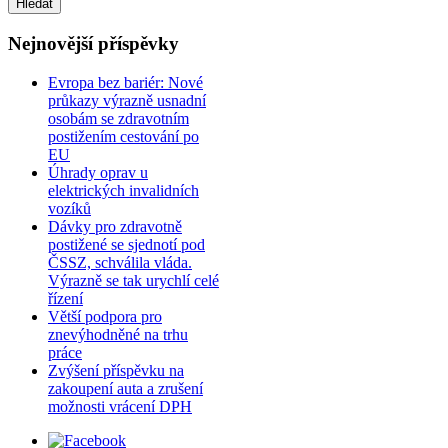
Nejnovější příspěvky
Evropa bez bariér: Nové
průkazy výrazně usnadní
osobám se zdravotním
postižením cestování po
EU
Úhrady oprav u
elektrických invalidních
vozíků
Dávky pro zdravotně
postižené se sjednotí pod
ČSSZ, schválila vláda.
Výrazně se tak urychlí celé
řízení
Větší podpora pro
znevýhodněné na trhu
práce
Zvýšení příspěvku na
zakoupení auta a zrušení
možnosti vrácení DPH