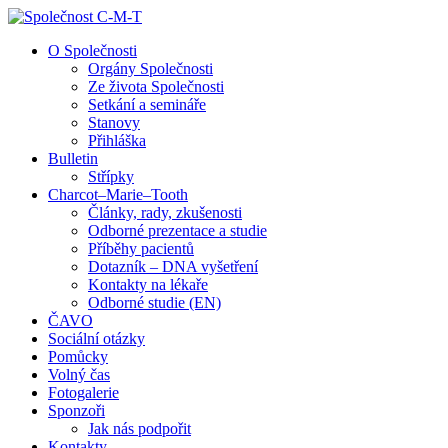
↓
Skip
O Společnosti
to
Orgány Společnosti
Main
Ze života Společnosti
Content
Setkání a semináře
Stanovy
Přihláška
Bulletin
Střípky
Charcot–Marie–Tooth
Články, rady, zkušenosti
Odborné prezentace a studie
Příběhy pacientů
Dotazník – DNA vyšetření
Kontakty na lékaře
Odborné studie (EN)
ČAVO
Sociální otázky
Pomůcky
Volný čas
Fotogalerie
Sponzoři
Jak nás podpořit
Kontakty