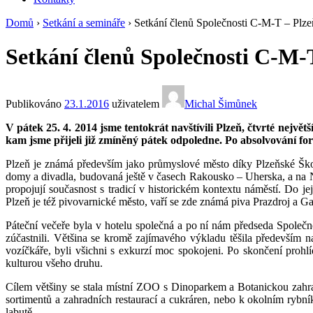
Domů
›
Setkání a semináře
›
Setkání členů Společnosti C-M-T – Plz
Setkání členů Společnosti C-M-
Publikováno
23.1.2016
uživatelem
Michal Šimůnek
V pátek 25. 4. 2014 jsme tentokrát navštívili Plzeň, čtvrté nejvě
kam jsme přijeli již zmíněný pátek odpoledne. Po absolvování for
Plzeň je známá především jako průmyslové město díky Plzeňské Škodo
domy a divadla, budovaná ještě v časech Rakousko – Uherska, a na Ná
propojují současnost s tradicí v historickém kontextu náměstí. Do je
Plzeň je též pivovarnické město, vaří se zde známá piva Prazdroj a 
Páteční večeře byla v hotelu společná a po ní nám předseda Společno
zúčastnili. Většina se kromě zajímavého výkladu těšila především 
vozíčkáře, byli všichni s exkurzí moc spokojeni. Po skončení prohlí
kulturou všeho druhu.
Cílem většiny se stala místní ZOO s Dinoparkem a Botanickou zahra
sortimentů a zahradních restaurací a cukráren, nebo k okolním rybn
labutě.