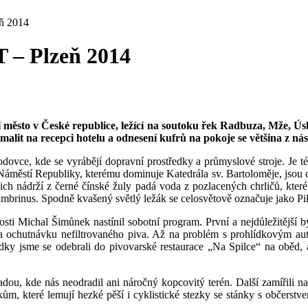
eň 2014
T – Plzeň 2014
tší město v České republice, ležící na soutoku řek Radbuza, Mže, Ú
malit na recepci hotelu a odnesení kufrů na pokoje se většina z ná
vce, kde se vyrábějí dopravní prostředky a průmyslové stroje. Je též 
městí Republiky, kterému dominuje Katedrála sv. Bartoloměje, jsou oj
jich nádrží z černé čínské žuly padá voda z pozlacených chrličů, kter
Gambrinus. Spodně kvašený světlý ležák se celosvětově označuje jako P
sti Michal Šimůnek nastínil sobotní program. První a nejdůležitější 
na ochutnávku nefiltrovaného piva. Až na problém s prohlídkovým au
dky jsme se odebrali do pivovarské restaurace „Na Spilce“ na oběd, a t
dou, kde nás neodradil ani náročný kopcovitý terén. Další zamířili n
íkům, které lemují hezké pěší i cyklistické stezky se stánky s občers