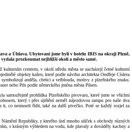
slava a Úhlava. Ubytovaní jsme byli v hotelu IBIS na okraji Plzně,
s vydala prozkoumat nejbližší okolí a město samé.
kulturním centrem, v okolí středu města se nacházejí četné kulturní
edinělé objekty kašen, které podle návrhu architekta Ondřeje Císlera
é symbolizují anděla, chrtici a velblouda, motivy z plzeňského znaku.
ilsner nebo Pils podle německého jména města Pilsen.
byla samozřejmě prohlídka Plzeňského pivovaru, které jsme se všichni
tobusem, který i přes ujištění neměl nájezdovou rampu pro naše dva
i, co nemuseli řídit, také na další pivečko. Poté se každý rozjel za
a Náměstí Republiky, z kterého ústí mnoho uliček s obchody různých
tvením, s krásným výhledem na vodu, kde plavaly a dováděly kachny a