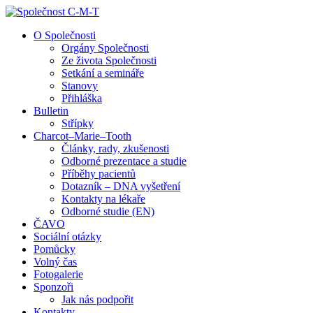
↓
Skip
O Společnosti
to
Orgány Společnosti
Main
Ze života Společnosti
Content
Setkání a semináře
Stanovy
Přihláška
Bulletin
Střípky
Charcot–Marie–Tooth
Články, rady, zkušenosti
Odborné prezentace a studie
Příběhy pacientů
Dotazník – DNA vyšetření
Kontakty na lékaře
Odborné studie (EN)
ČAVO
Sociální otázky
Pomůcky
Volný čas
Fotogalerie
Sponzoři
Jak nás podpořit
Kontakty