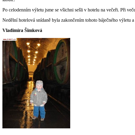
Po celodenním výletu jsme se všichni sešli v hotelu na večeři. Při več
Nedělní hotelová snídaně byla zakončením tohoto báječného výletu a 
Vladimíra Šimková