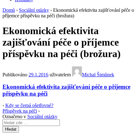
Domů
›
Sociální otázky
›
Ekonomická efektivita zajišťování péče o
příjemce příspěvku na péči (brožura)
Ekonomická efektivita
zajišťování péče o příjemce
příspěvku na péči (brožura)
Publikováno
29.1.2016
uživatelem
Michal Šimůnek
Ekonomická efektivita zajišťování péče o příjemce
příspěvku na péči
‹
Kdy se čerpá ošetřovné?
Příspěvek na péči
›
Označeno v
Sociální otázky
Search
for: