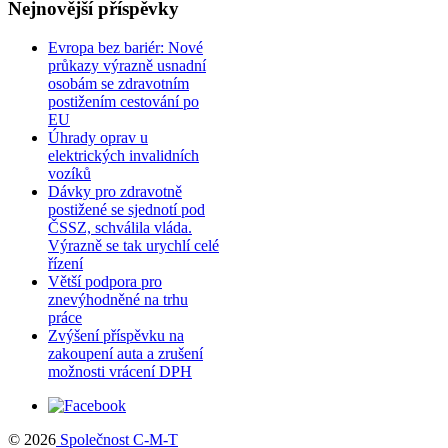
Nejnovější příspěvky
Evropa bez bariér: Nové
průkazy výrazně usnadní
osobám se zdravotním
postižením cestování po
EU
Úhrady oprav u
elektrických invalidních
vozíků
Dávky pro zdravotně
postižené se sjednotí pod
ČSSZ, schválila vláda.
Výrazně se tak urychlí celé
řízení
Větší podpora pro
znevýhodněné na trhu
práce
Zvýšení příspěvku na
zakoupení auta a zrušení
možnosti vrácení DPH
© 2026
Společnost C-M-T