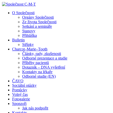
↓
Skip
O Společnosti
to
Orgány Společnosti
Main
Ze života Společnosti
Content
Setkání a semináře
Stanovy
Přihláška
Bulletin
Střípky
Charcot–Marie–Tooth
Články, rady, zkušenosti
Odborné prezentace a studie
Příběhy pacientů
Dotazník – DNA vyšetření
Kontakty na lékaře
Odborné studie (EN)
ČAVO
Sociální otázky
Pomůcky
Volný čas
Fotogalerie
Sponzoři
Jak nás podpořit
Kontakty