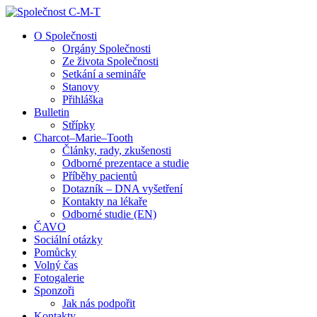
↓
Skip
O Společnosti
to
Orgány Společnosti
Main
Ze života Společnosti
Content
Setkání a semináře
Stanovy
Přihláška
Bulletin
Střípky
Charcot–Marie–Tooth
Články, rady, zkušenosti
Odborné prezentace a studie
Příběhy pacientů
Dotazník – DNA vyšetření
Kontakty na lékaře
Odborné studie (EN)
ČAVO
Sociální otázky
Pomůcky
Volný čas
Fotogalerie
Sponzoři
Jak nás podpořit
Kontakty