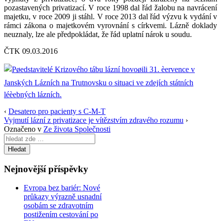
pozastavených privatizací. V roce 1998 dal řád žalobu na navrácení
majetku, v roce 2009 ji stáhl. V roce 2013 dal řád výzvu k vydání v
rámci zákona o majetkovém vyrovnání s církvemi. Lázně doklady
neuznaly, lze ale předpokládat, že řád uplatní nárok u soudu.
ČTK 09.03.2016
‹
Desatero pro pacienty s C-M-T
Vyjmutí lázní z privatizace je vítězstvím zdravého rozumu
›
Označeno v
Ze života Společnosti
Search
for:
Nejnovější příspěvky
Evropa bez bariér: Nové
průkazy výrazně usnadní
osobám se zdravotním
postižením cestování po