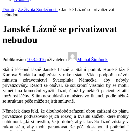
Domů
›
Ze života Společnosti
›
Janské Lázně se privatizovat
nebudou
Janské Lázně se privatizovat
nebudou
Publikováno
10.3.2016
uživatelem
Michal Šimůnek
Státní léčebné lázně Janské Lázně a Státní podnik Horské lázně
Karlova Studánka mají zůstat v rukou státu. Vláda podpořila návrh
ministra zdravotnictví Svatopluka Němečka, aby nebyly
privatizovány. Resort se obával, že soukromí vlastníci by se mohli
zaměřit na komerční využití lázní, čímž by někteří pacienti ztratili
možnost léčby. S tím nesouhlasilo ministerstvo financí, podle něhož
se struktura péče může zajistit smluvně.
Němeček dnes řekl, že dlouhodobé zařazení obou zařízení do plánu
privatizace podvazovalo jejich rozvoj a kvalitu služeb, které mohly
nabídnout. „Já si myslím, že je dobré, aby takovéto lázně zůstaly v
rukou státu, aby mohl garantovat, že péči dostanou ti potřební,“