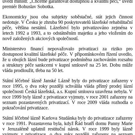
uvedl ministr. „Chceme garantovat dostupnou a kvalitní péči,“ uvedl
premiér Bohuslav Sobotka.
Ekonomicky jsou oba subjekty soběstačné, stát jejich činnost
nedotuje. V Česku je zhruba 90 poskytovatelů lázeňské rehabilitační
péče, většina nestátní. Lázeňství bylo privatizováno zejména v
letech 1992 a 1993, a to odstátněním majetku a jeho vložením do
nově založených akciových společností.
Ministerstvo financí nepovažovalo privatizaci za riziko pro
dostupnost kvalitní lázeňské péče. V připomínkovém řízení uvedlo,
že u obojích lázní bude privatizace podmíněna zachováním rozsahu
a struktury péče sankcemi v kupní smlouvě na 25 let. Dobu může
vláda prodloužit, třeba na 50 let.
Státní léčebné lázně Janské Lázně byly do privatizace zařazeny v
roce 1995, o dva roky později schválila vláda přímý prodej lázní
společnosti Česká lázeňská, a.s. Kupní smlouva uzavřena nebyla. V
roce 1999 byly lázně z privatizace vyjmuty, v roce 2001 zařazeny na
seznam pozastavených privatizací. V roce 2009 vláda rozhodla o
pokračování privatizace.
Státní léčebné lázně Karlova Studánka byly do privatizace zařazeny
v roce 1991. Pozastavena byla, když Řád bratří domu Panny Marie
v Jeruzalémě uplatnil restituční nárok. V roce 1999 byly lázně
vyjmuty z privatizace, o dva roky později zařazeny na seznam