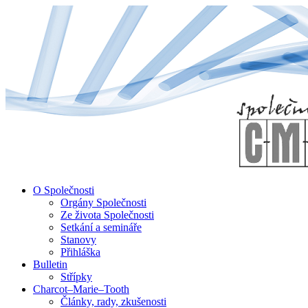
↓
Skip
to
Main
Content
O Společnosti
Orgány Společnosti
Ze života Společnosti
Setkání a semináře
Stanovy
Přihláška
Bulletin
Střípky
Charcot–Marie–Tooth
Články, rady, zkušenosti