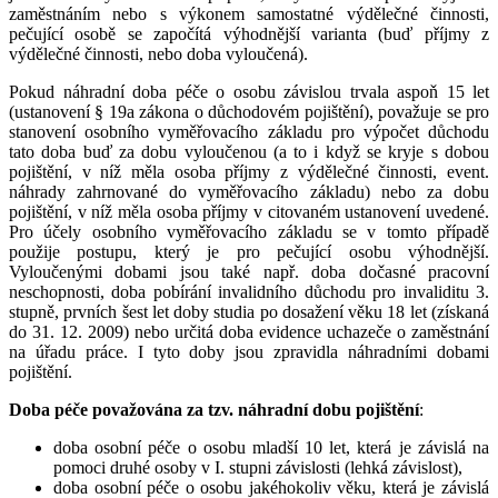
zaměstnáním nebo s výkonem samostatné výdělečné činnosti,
pečující osobě se započítá výhodnější varianta (buď příjmy z
výdělečné činnosti, nebo doba vyloučená).
Pokud náhradní doba péče o osobu závislou trvala aspoň 15 let
(ustanovení § 19a zákona o důchodovém pojištění), považuje se pro
stanovení osobního vyměřovacího základu pro výpočet důchodu
tato doba buď za dobu vyloučenou (a to i když se kryje s dobou
pojištění, v níž měla osoba příjmy z výdělečné činnosti, event.
náhrady zahrnované do vyměřovacího základu) nebo za dobu
pojištění, v níž měla osoba příjmy v citovaném ustanovení uvedené.
Pro účely osobního vyměřovacího základu se v tomto případě
použije postupu, který je pro pečující osobu výhodnější.
Vyloučenými dobami jsou také např. doba dočasné pracovní
neschopnosti, doba pobírání invalidního důchodu pro invaliditu 3.
stupně, prvních šest let doby studia po dosažení věku 18 let (získaná
do 31. 12. 2009) nebo určitá doba evidence uchazeče o zaměstnání
na úřadu práce. I tyto doby jsou zpravidla náhradními dobami
pojištění.
Doba péče považována za tzv. náhradní dobu pojištění
:
doba osobní péče o osobu mladší 10 let, která je závislá na
pomoci druhé osoby v I. stupni závislosti (lehká závislost),
doba osobní péče o osobu jakéhokoliv věku, která je závislá