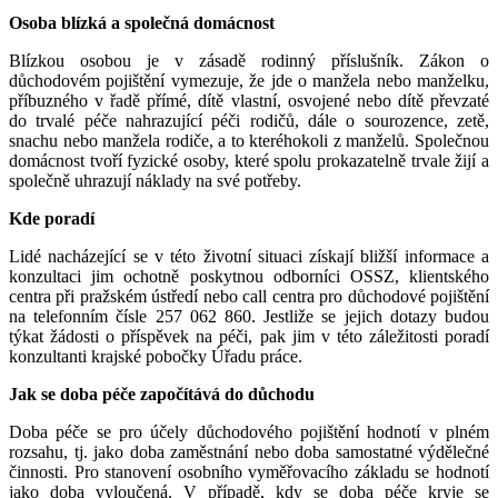
Osoba blízká a společná domácnost
Blízkou osobou je v zásadě rodinný příslušník. Zákon o
důchodovém pojištění vymezuje, že jde o manžela nebo manželku,
příbuzného v řadě přímé, dítě vlastní, osvojené nebo dítě převzaté
do trvalé péče nahrazující péči rodičů, dále o sourozence, zetě,
snachu nebo manžela rodiče, a to kteréhokoli z manželů. Společnou
domácnost tvoří fyzické osoby, které spolu prokazatelně trvale žijí a
společně uhrazují náklady na své potřeby.
Kde poradí
Lidé nacházející se v této životní situaci získají bližší informace a
konzultaci jim ochotně poskytnou odborníci OSSZ, klientského
centra při pražském ústředí nebo call centra pro důchodové pojištění
na telefonním čísle 257 062 860. Jestliže se jejich dotazy budou
týkat žádosti o příspěvek na péči, pak jim v této záležitosti poradí
konzultanti krajské pobočky Úřadu práce.
Jak se doba péče započítává do důchodu
Doba péče se pro účely důchodového pojištění hodnotí v plném
rozsahu, tj. jako doba zaměstnání nebo doba samostatné výdělečné
činnosti. Pro stanovení osobního vyměřovacího základu se hodnotí
jako doba vyloučená. V případě, kdy se doba péče kryje se