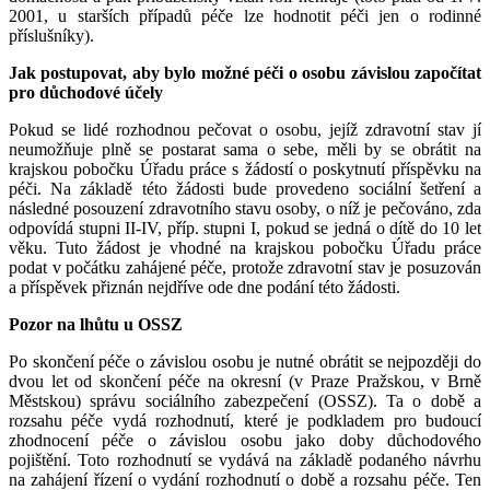
2001, u starších případů péče lze hodnotit péči jen o rodinné
příslušníky).
Jak postupovat, aby bylo možné péči o osobu závislou započítat
pro důchodové účely
Pokud se lidé rozhodnou pečovat o osobu, jejíž zdravotní stav jí
neumožňuje plně se postarat sama o sebe, měli by se obrátit na
krajskou pobočku Úřadu práce s žádostí o poskytnutí příspěvku na
péči. Na základě této žádosti bude provedeno sociální šetření a
následné posouzení zdravotního stavu osoby, o níž je pečováno, zda
odpovídá stupni II-IV, příp. stupni I, pokud se jedná o dítě do 10 let
věku. Tuto žádost je vhodné na krajskou pobočku Úřadu práce
podat v počátku zahájené péče, protože zdravotní stav je posuzován
a příspěvek přiznán nejdříve ode dne podání této žádosti.
Pozor na lhůtu u OSSZ
Po skončení péče o závislou osobu je nutné obrátit se nejpozději do
dvou let od skončení péče na okresní (v Praze Pražskou, v Brně
Městskou) správu sociálního zabezpečení (OSSZ). Ta o době a
rozsahu péče vydá rozhodnutí, které je podkladem pro budoucí
zhodnocení péče o závislou osobu jako doby důchodového
pojištění. Toto rozhodnutí se vydává na základě podaného návrhu
na zahájení řízení o vydání rozhodnutí o době a rozsahu péče. Ten