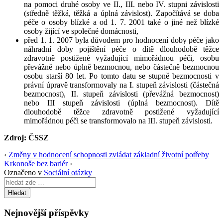
na pomoci druhé osoby ve II., III. nebo IV. stupni závislosti
(středně těžká, těžká a úplná závislost). Započítává se doba
péče o osoby blízké a od 1. 7. 2001 také o jiné než blízké
osoby žijící ve společné domácnosti,
před 1. 1. 2007 byla důvodem pro hodnocení doby péče jako
náhradní doby pojištění péče o dítě dlouhodobě těžce
zdravotně postižené vyžadující mimořádnou péči, osobu
převážně nebo úplně bezmocnou, nebo částečně bezmocnou
osobu starší 80 let. Po tomto datu se stupně bezmocnosti v
právní úpravě transformovaly na I. stupeň závislosti (částečná
bezmocnost), II. stupeň závislosti (převážná bezmocnost)
nebo III stupeň závislosti (úplná bezmocnost). Dítě
dlouhodobě těžce zdravotně postižené vyžadující
mimořádnou péči se transformovalo na III. stupeň závislosti.
Zdroj: ČSSZ
‹
Změny v hodnocení schopnosti zvládat základní životní potřeby
Krkonoše bez bariér
›
Označeno v
Sociální otázky
Search
for:
Nejnovější příspěvky