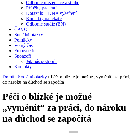
Odborné prezentace a studie
Příběhy pacientů
Dotazník – DNA vyšetření
Kontakty na lékaře
Odborné studie (EN)
ČAVO
Sociální otázky
Pomůcky
Volný čas
Fotogalerie
Sponzoři
Jak nás podpořit
Kontakty
Domů
›
Sociální otázky
›
Péči o blízké je možné „vyměnit“ za práci,
do nároku na důchod se započítá
Péči o blízké je možné
„vyměnit“ za práci, do nároku
na důchod se započítá