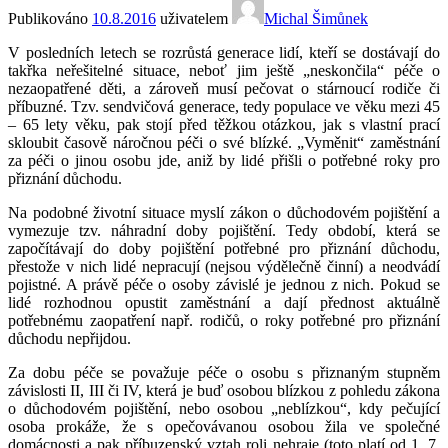
Publikováno
10.8.2016
uživatelem
Michal Šimůnek
V posledních letech se rozrůstá generace lidí, kteří se dostávají do
takřka neřešitelné situace, neboť jim ještě „neskončila“ péče o
nezaopatřené děti, a zároveň musí pečovat o stárnoucí rodiče či
příbuzné. Tzv. sendvičová generace, tedy populace ve věku mezi 45
– 65 lety věku, pak stojí před těžkou otázkou, jak s vlastní prací
skloubit časově náročnou péči o své blízké. „Vyměnit“ zaměstnání
za péči o jinou osobu jde, aniž by lidé přišli o potřebné roky pro
přiznání důchodu.
Na podobné životní situace myslí zákon o důchodovém pojištění a
vymezuje tzv. náhradní doby pojištění. Tedy období, která se
započítávají do doby pojištění potřebné pro přiznání důchodu,
přestože v nich lidé nepracují (nejsou výdělečně činní) a neodvádí
pojistné. A právě péče o osoby závislé je jednou z nich. Pokud se
lidé rozhodnou opustit zaměstnání a dají přednost aktuálně
potřebnému zaopatření např. rodičů, o roky potřebné pro přiznání
důchodu nepřijdou.
Za dobu péče se považuje péče o osobu s přiznaným stupněm
závislosti II, III či IV, která je buď osobou blízkou z pohledu zákona
o důchodovém pojištění, nebo osobou „neblízkou“, kdy pečující
osoba prokáže, že s opečovávanou osobou žila ve společné
domácnosti a pak příbuzenský vztah roli nehraje (toto platí od 1. 7.