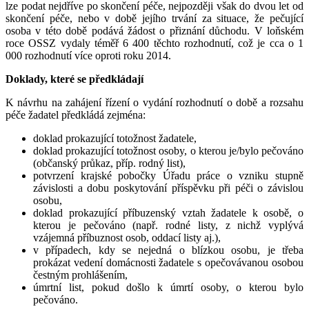
lze podat nejdříve po skončení péče, nejpozději však do dvou let od
skončení péče, nebo v době jejího trvání za situace, že pečující
osoba v této době podává žádost o přiznání důchodu. V loňském
roce OSSZ vydaly téměř 6 400 těchto rozhodnutí, což je cca o 1
000 rozhodnutí více oproti roku 2014.
Doklady, které se předkládají
K návrhu na zahájení řízení o vydání rozhodnutí o době a rozsahu
péče žadatel předkládá zejména:
doklad prokazující totožnost žadatele,
doklad prokazující totožnost osoby, o kterou je/bylo pečováno
(občanský průkaz, příp. rodný list),
potvrzení krajské pobočky Úřadu práce o vzniku stupně
závislosti a dobu poskytování příspěvku při péči o závislou
osobu,
doklad prokazující příbuzenský vztah žadatele k osobě, o
kterou je pečováno (např. rodné listy, z nichž vyplývá
vzájemná příbuznost osob, oddací listy aj.),
v případech, kdy se nejedná o blízkou osobu, je třeba
prokázat vedení domácnosti žadatele s opečovávanou osobou
čestným prohlášením,
úmrtní list, pokud došlo k úmrtí osoby, o kterou bylo
pečováno.