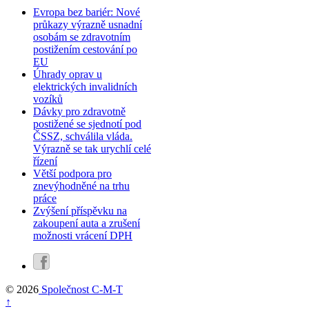
Evropa bez bariér: Nové
průkazy výrazně usnadní
osobám se zdravotním
postižením cestování po
EU
Úhrady oprav u
elektrických invalidních
vozíků
Dávky pro zdravotně
postižené se sjednotí pod
ČSSZ, schválila vláda.
Výrazně se tak urychlí celé
řízení
Větší podpora pro
znevýhodněné na trhu
práce
Zvýšení příspěvku na
zakoupení auta a zrušení
možnosti vrácení DPH
© 2026
Společnost C-M-T
↑