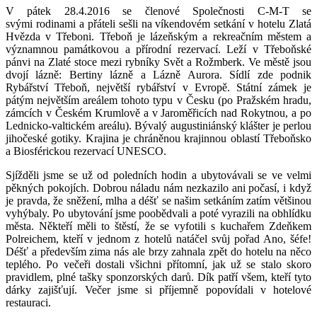
V pátek 28.4.2016 se členové Společnosti C-M-T se
svými rodinami a přáteli sešli na víkendovém setkání v hotelu Zlatá
Hvězda v Třeboni. Třeboň je lázeňským a rekreačním městem a
významnou památkovou a přírodní rezervací. Leží v Třeboňské
pánvi na Zlaté stoce mezi rybníky Svět a Rožmberk. Ve městě jsou
dvojí lázně: Bertiny lázně a Lázně Aurora. Sídlí zde podnik
Rybářství Třeboň, největší rybářství v Evropě. Státní zámek je
pátým největším areálem tohoto typu v Česku (po Pražském hradu,
zámcích v Českém Krumlově a v Jaroměřicích nad Rokytnou, a po
Lednicko-valtickém areálu). Bývalý augustiniánský klášter je perlou
jihočeské gotiky. Krajina je chráněnou krajinnou oblastí Třeboňsko
a Biosférickou rezervací UNESCO.
Sjížděli jsme se už od poledních hodin a ubytovávali se ve velmi
pěkných pokojích. Dobrou náladu nám nezkazilo ani počasí, i když
je pravda, že sněžení, mlha a déšť se našim setkáním zatím většinou
vyhýbaly. Po ubytování jsme poobědvali a poté vyrazili na obhlídku
města. Někteří měli to štěstí, že se vyfotili s kuchařem Zdeňkem
Polreichem, kteří v jednom z hotelů natáčel svůj pořad Ano, šéfe!
Déšť a především zima nás ale brzy zahnala zpět do hotelu na něco
teplého. Po večeři dostali všichni přítomní, jak už se stalo skoro
pravidlem, plné tašky sponzorských darů. Dík patří všem, kteří tyto
dárky zajišťují. Večer jsme si příjemně popovídali v hotelové
restauraci.