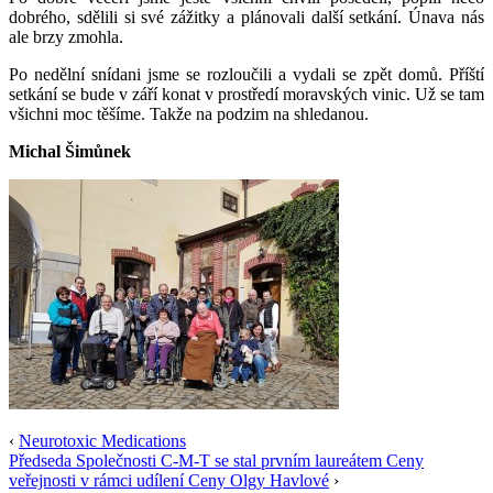
dobrého, sdělili si své zážitky a plánovali další setkání. Únava nás
ale brzy zmohla.
Po nedělní snídani jsme se rozloučili a vydali se zpět domů. Příští
setkání se bude v září konat v prostředí moravských vinic. Už se tam
všichni moc těšíme. Takže na podzim na shledanou.
Michal Šimůnek
‹
Neurotoxic Medications
Předseda Společnosti C-M-T se stal prvním laureátem Ceny
veřejnosti v rámci udílení Ceny Olgy Havlové
›