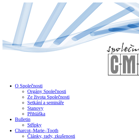
↓
Skip
to
Main
Content
O Společnosti
Orgány Společnosti
Ze života Společnosti
Setkání a semináře
Stanovy
Přihláška
Bulletin
Střípky
Charcot–Marie–Tooth
Články, rady, zkušenosti