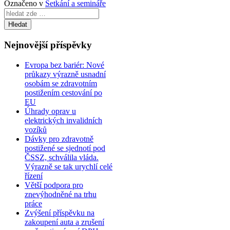
Označeno v
Setkání a semináře
Search
for:
Nejnovější příspěvky
Evropa bez bariér: Nové
průkazy výrazně usnadní
osobám se zdravotním
postižením cestování po
EU
Úhrady oprav u
elektrických invalidních
vozíků
Dávky pro zdravotně
postižené se sjednotí pod
ČSSZ, schválila vláda.
Výrazně se tak urychlí celé
řízení
Větší podpora pro
znevýhodněné na trhu
práce
Zvýšení příspěvku na
zakoupení auta a zrušení