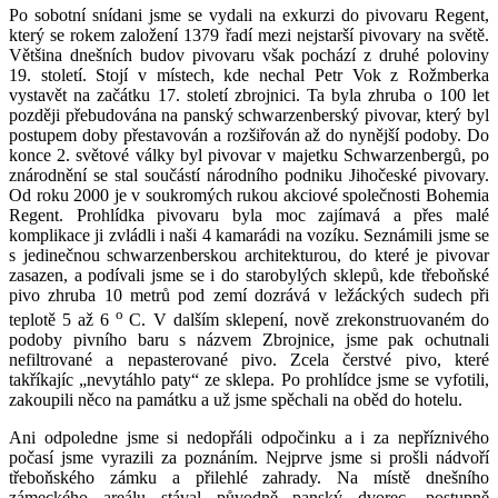
Po sobotní snídani jsme se vydali na exkurzi do pivovaru Regent,
který se rokem založení 1379 řadí mezi nejstarší pivovary na světě.
Většina dnešních budov pivovaru však pochází z druhé poloviny
19. století. Stojí v místech, kde nechal Petr Vok z Rožmberka
vystavět na začátku 17. století zbrojnici. Ta byla zhruba o 100 let
později přebudována na panský schwarzenberský pivovar, který byl
postupem doby přestavován a rozšiřován až do nynější podoby. Do
konce 2. světové války byl pivovar v majetku Schwarzenbergů, po
znárodnění se stal součástí národního podniku Jihočeské pivovary.
Od roku 2000 je v soukromých rukou akciové společnosti Bohemia
Regent. Prohlídka pivovaru byla moc zajímavá a přes malé
komplikace ji zvládli i naši 4 kamarádi na vozíku. Seznámili jsme se
s jedinečnou schwarzenberskou architekturou, do které je pivovar
zasazen, a podívali jsme se i do starobylých sklepů, kde třeboňské
pivo zhruba 10 metrů pod zemí dozrává v ležáckých sudech při
o
teplotě 5 až 6
C. V dalším sklepení, nově zrekonstruovaném do
podoby pivního baru s názvem Zbrojnice, jsme pak ochutnali
nefiltrované a nepasterované pivo. Zcela čerstvé pivo, které
takříkajíc „nevytáhlo paty“ ze sklepa. Po prohlídce jsme se vyfotili,
zakoupili něco na památku a už jsme spěchali na oběd do hotelu.
Ani odpoledne jsme si nedopřáli odpočinku a i za nepříznivého
počasí jsme vyrazili za poznáním. Nejprve jsme si prošli nádvoří
třeboňského zámku a přilehlé zahrady. Na místě dnešního
zámeckého areálu stával původně panský dvorec, postupně