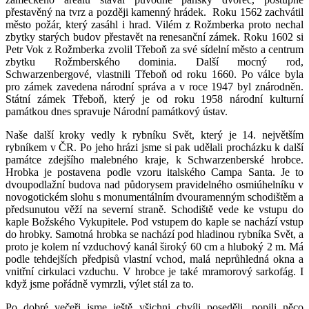
přestavěný na tvrz a později kamenný hrádek. Roku 1562 zachvátil
město požár, který zasáhl i hrad. Vilém z Rožmberka proto nechal
zbytky starých budov přestavět na renesanční zámek. Roku 1602 si
Petr Vok z Rožmberka zvolil Třeboň za své sídelní město a centrum
zbytku Rožmberského dominia. Další mocný rod,
Schwarzenbergové, vlastnili Třeboň od roku 1660. Po válce byla
pro zámek zavedena národní správa a v roce 1947 byl znárodněn.
Státní zámek Třeboň, který je od roku 1958 národní kulturní
památkou dnes spravuje Národní památkový ústav.
Naše další kroky vedly k rybníku Svět, který je 14. největším
rybníkem v ČR. Po jeho hrázi jsme si pak udělali procházku k další
památce zdejšího malebného kraje, k Schwarzenberské hrobce.
Hrobka je postavena podle vzoru italského Campa Santa. Je to
dvoupodlažní budova nad půdorysem pravidelného osmiúhelníku v
novogotickém slohu s monumentálním dvouramenným schodištěm a
předsunutou věží na severní straně. Schodiště vede ke vstupu do
kaple Božského Vykupitele. Pod vstupem do kaple se nachází vstup
do hrobky. Samotná hrobka se nachází pod hladinou rybníka Svět, a
proto je kolem ní vzduchový kanál široký 60 cm a hluboký 2 m. Má
podle tehdejších předpisů vlastní vchod, malá neprůhledná okna a
vnitřní cirkulaci vzduchu. V hrobce je také mramorový sarkofág. I
když jsme pořádně vymrzli, výlet stál za to.
Po dobré večeři jsme ještě všichni chvíli poseděli, popili něco