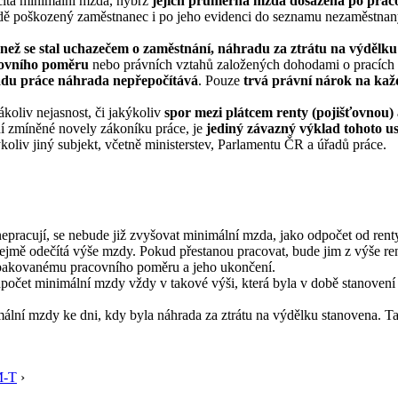
ečítá minimální mzda, nýbrž
jejich průměrná mzda dosažená po praco
adě poškozený zaměstnanec i po jeho evidenci do seznamu nezaměstnanýc
 než se stal uchazečem o zaměstnání, náhradu za ztrátu na výdělku
acovního poměru
nebo právních vztahů založených dohodami o pracích
řadu práce náhrada nepřepočítává
. Pouze
trvá právní nárok na kaž
ákoliv nejasnost, či jakýkoliv
spor mezi plátcem renty (pojišťovnou
ní zmíněné novely zákoníku práce, je
jediný závazný výklad tohoto u
koliv jiný subjekt, včetně ministerstev, Parlamentu ČR a úřadů práce.
pracují, se nebude již zvyšovat minimální mzda, jako odpočet od renty, a
řejmě odečítá výše mzdy. Pokud přestanou pracovat, bude jim z výše re
í opakovanému pracovního poměru a jeho ukončení.
očet minimální mzdy vždy v takové výši, která byla v době stanovení 
ální mzdy ke dni, kdy byla náhrada za ztrátu na výdělku stanovena. T
M-T
›