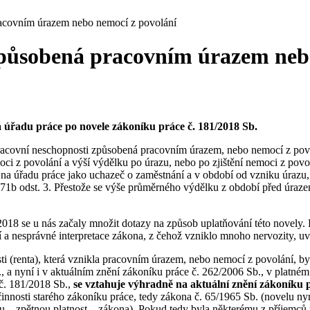
racovním úrazem nebo nemocí z povolání
způsobená pracovním úrazem neb
úřadu práce po novele zákoníku práce č. 181/2018 Sb.
pracovní neschopnosti způsobená pracovním úrazem, nebo nemocí z povol
moci z povolání a výší výdělku po úrazu, nebo po zjištění nemoci z po
 úřadu práce jako uchazeč o zaměstnání a v období od vzniku úrazu, č
1b odst. 3. Přestože se výše průměrného výdělku z období před úrazem,
 2018 se u nás začaly množit dotazy na způsob uplatňování této novely. P
stí a nesprávné interpretace zákona, z čehož vzniklo mnoho nervozity, 
i (renta), která vznikla pracovním úrazem, nebo nemocí z povolání, by
., a nyní i v aktuálním znění zákoníku práce č. 262/2006 Sb., v platném
 č. 181/2018 Sb.,
se vztahuje výhradně na aktuální znění zákoníku 
innosti starého zákoníku práce, tedy zákona č. 65/1965 Sb. (novelu nyn
u – zpětnou platnost – zákona). Pokud tedy byla některému z příjemců 