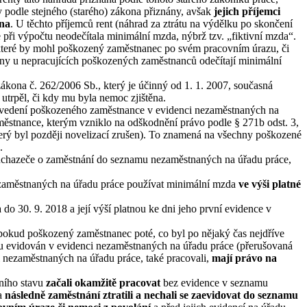
ly podle stejného (starého) zákona přiznány, avšak
jejich příjemci
vna
. U těchto příjemců rent (náhrad za ztrátu na výdělku po skončení
e při výpočtu neodečítala minimální mzda, nýbrž tzv. „fiktivní mzda“.
 které by mohl poškozený zaměstnanec po svém pracovním úrazu, či
ny u nepracujících poškozených zaměstnanců odečítají minimální
 zákona č. 262/2006 Sb., který je účinný od 1. 1. 2007, současná
 utrpěl, či kdy mu byla nemoc zjištěna.
ři vedení poškozeného zaměstnance v evidenci nezaměstnaných na
městnance, kterým vzniklo na odškodnění právo podle § 271b odst. 3,
terý byl později novelizací zrušen). To znamená na všechny poškozené
.
chazeče o zaměstnání do seznamu nezaměstnaných na úřadu práce,
nezaměstnaných na úřadu práce používat minimální mzda
ve výši platné
o 30. 9. 2018 a její výší platnou ke dni jeho první evidence v
, pokud poškozený zaměstnanec poté, co byl po nějaký čas nejdříve
ovu evidován v evidenci nezaměstnaných na úřadu práce (přerušovaná
ci nezaměstnaných na úřadu práce, také pracovali,
mají právo na
tního stavu
začali okamžitě pracovat
bez evidence v seznamu
 a
následně zaměstnání ztratili a nechali se zaevidovat do seznamu