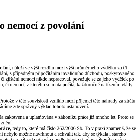
o nemocí z povolání
ání, náleží ve výši rozdílu mezi výší průměrného výdělku za tři
volání, s případným připočítáním invalidního důchodu, poskytovaného
i zjištění nemoci nikde nepracoval, považuje se za jeho výdělek po
 či nemocí, z kterého se renta počítá, každoročně nařízením vlády
rotože v této souvislosti vzniklo mezi příjemci této náhrady za ztrátu
uvádíme zde správný výklad tohoto ustanovení.
la zakotvena a uplatňována v zákoníku práce již mnoho let. Proto se
 znění.
práce
, tedy to, které má číslo 262/2006 Sb. To v praxi znamená, že se
í nebylo možné navrhnout a schválit tak, aby se týkala i starého
renty tato náhrada přiznána podle tohoto starého zákoníku práce,