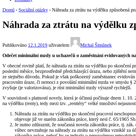
Domů
›
Sociální otázky
›
Náhrada za ztrátu na výdělku způsobená p
Náhrada za ztrátu na výdělku 
Publikováno
12.1.2019
uživatelem
Michal Šimůnek
Odečet minimální mzdy u uchazečů o zaměstnání evidovaných na 
V obecné rovině platí, že náhrada za ztrátu na výdělku po skončení 
poslední měsíce, bezprostředně předcházející úrazu, nebo zjištění ne
ze stejného důvodu. Pokud je však poškozený zaměstnanec evidován na
pracovním úraze, či nemoci z povolání minimální mzda ve smyslu § 27
zvyšuje (je valorizována), je růst minimální mzdy výrazně rychlejší.
V souvislosti s platností novely, která je účinná počínaje dnem 1. 10.
na výdělku (renty), tedy mezi tzv. „rentiéry“ velké množství nejasno
Náhrada za ztrátu na výdělku po skončení pracovní neschopnost
objevuje již ve starém zákoníku práce, který nesl č. 65/1965 Sb
Je nutno zdůraznit, že současná novela zákoníku práce, tj. zák.
vůbec nevztahuje na náhrady za ztrátu na výdělku vzniklé za úč
zákoníku práce, neboť by se jednalo o nepovolenou retroaktivit