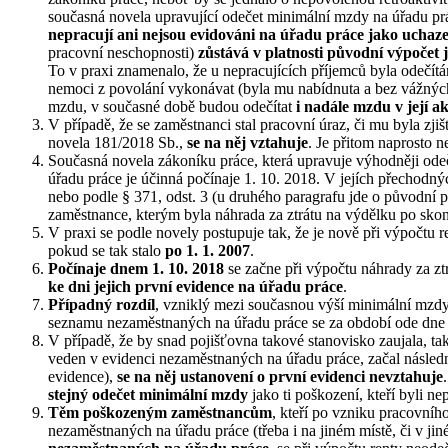
současná novela upravující odečet minimální mzdy na úřadu pr
nepracují ani nejsou evidováni na úřadu práce jako uchazeč
pracovní neschopnosti)
zůstává v platnosti původní výpočet 
To v praxi znamenalo, že u nepracujících příjemců byla odečí
nemoci z povolání vykonávat (byla mu nabídnuta a bez vážných
mzdu, v současné době budou odečítat
i nadále mzdu v její ak
V případě, že se zaměstnanci stal pracovní úraz, či mu byla zji
novela 181/2018 Sb.,
se na něj vztahuje
. Je přitom naprosto n
Současná novela zákoníku práce, která upravuje výhodněji ode
úřadu práce je účinná počínaje 1. 10. 2018. V jejích přechodn
nebo podle § 371, odst. 3 (u druhého paragrafu jde o původní 
zaměstnance, kterým byla náhrada za ztrátu na výdělku po skon
V praxi se podle novely postupuje tak, že je nově při výpočtu
pokud se tak stalo
po 1. 1. 2007
.
Počínaje dnem 1. 10. 2018
se začne při výpočtu náhrady za z
ke dni jejich první evidence na úřadu práce
.
Případný rozdíl
, vzniklý mezi současnou výší minimální mzdy,
seznamu nezaměstnaných na úřadu práce se za období ode dne 
V případě, že by snad pojišťovna takové stanovisko zaujala, tak
veden v evidenci nezaměstnaných na úřadu práce, začal následn
evidence),
se na něj ustanovení o první evidenci nevztahuje
stejný odečet minimální mzdy
jako ti poškození, kteří byli n
Těm poškozeným zaměstnancům
, kteří po vzniku pracovníh
nezaměstnaných na úřadu práce (třeba i na jiném místě, či v ji