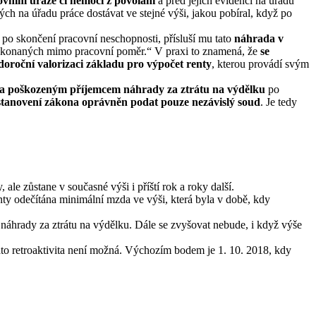
vním úraze či nemoci z povolání
a před jejich evidencí na úřadu
h na úřadu práce dostávat ve stejné výši, jakou pobíral, když po
po skončení pracovní neschopnosti, přísluší mu tato
náhrada v
 konaných mimo pracovní poměr.“ V praxi to znamená, že
se
doroční valorizaci základu pro výpočet renty
, kterou provádí svým
) a poškozeným příjemcem náhrady za ztrátu na výdělku
po
stanovení zákona oprávněn podat pouze nezávislý soud
. Je tedy
le zůstane v současné výši i příští rok a roky další.
nty odečítána minimální mzda ve výši, která byla v době, kdy
náhrady za ztrátu na výdělku. Dále se zvyšovat nebude, i když výše
ato retroaktivita není možná. Výchozím bodem je 1. 10. 2018, kdy