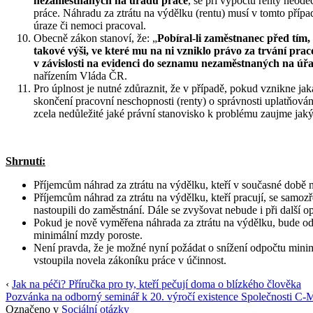
nezaměstnaných na úřadu práce
, se při výpočtu renty neod
práce. Náhradu za ztrátu na výdělku (rentu) musí v tomto příp
úraze či nemoci pracoval.
Obecně zákon stanoví, že: „
Pobíral-li zaměstnanec před tím,
takové výši, ve které mu na ni vzniklo právo za trvání pr
v závislosti na evidenci do seznamu nezaměstnaných na ú
nařízením Vláda ČR.
Pro úplnost je nutné zdůraznit, že v případě, pokud vznikne jak
skončení pracovní neschopnosti (renty) o správnosti uplatňová
zcela nedůležité jaké právní stanovisko k problému zaujme jaký
Shrnutí:
Příjemcům náhrad za ztrátu na výdělku, kteří v současné době ne
Příjemcům náhrad za ztrátu na výdělku, kteří pracují, se samoz
nastoupili do zaměstnání. Dále se zvyšovat nebude i při dalš
Pokud je nově vyměřena náhrada za ztrátu na výdělku, bude odp
minimální mzdy poroste.
Není pravda, že je možné nyní požádat o snížení odpočtu minim
vstoupila novela zákoníku práce v účinnost.
‹
Jak na péči? Příručka pro ty, kteří pečují doma o blízkého člověka
Pozvánka na odborný seminář k 20. výročí existence Společnosti C-
Označeno v
Sociální otázky