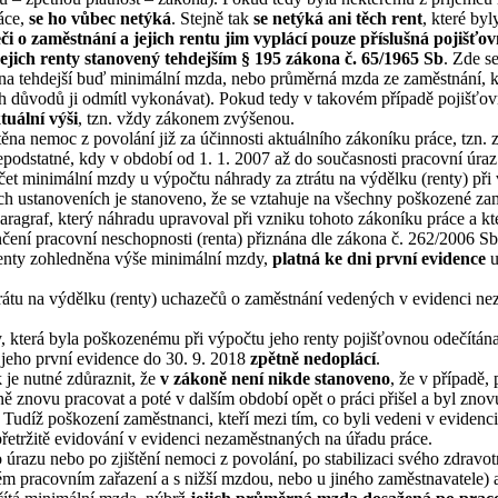
áce,
se ho vůbec netýká
. Stejně tak
se netýká ani těch rent
, které by
i o zaměstnání a jejich rentu jim vyplácí pouze příslušná pojišťo
jejich renty stanovený tehdejším § 195 zákona č. 65/1965 Sb
. Zde s
tána tehdejší buď minimální mzda, nebo průměrná mzda ze zaměstnání,
 důvodů ji odmítl vykonávat). Pokud tedy v takovém případě pojišťov
tuální výši
, tzn. vždy zákonem zvýšenou.
štěna nemoc z povolání již za účinnosti aktuálního zákoníku práce, tzn.
epodstatné, kdy v období od 1. 1. 2007 až do současnosti pracovní úraz
čet minimální mzdy u výpočtu náhrady za ztrátu na výdělku (renty) p
ých ustanoveních je stanoveno, že se vztahuje na všechny poškozené za
paragraf, který náhradu upravoval při vzniku tohoto zákoníku práce a k
čení pracovní neschopnosti (renta) přiznána dle zákona č. 262/2006 Sb
 renty zohledněna výše minimální mzdy,
platná ke dni první evidence
u
trátu na výdělku (renty) uchazečů o zaměstnání vedených v evidenci 
 která byla poškozenému při výpočtu jeho renty pojišťovnou odečítána d
jeho první evidence do 30. 9. 2018
zpětně nedoplácí
.
 je nutné zdůraznit, že
v zákoně není nikde stanoveno
, že v případě
ě znovu pracovat a poté v dalším období opět o práci přišel a byl zn
. Tudíž poškození zaměstnanci, kteří mezi tím, co byli vedeni v eviden
epřetržitě evidování v evidenci nezaměstnaných na úřadu práce.
o úrazu nebo po zjištění nemoci z povolání, po stabilizaci svého zdravo
ném pracovním zařazení a s nižší mzdou, nebo u jiného zaměstnavatele)