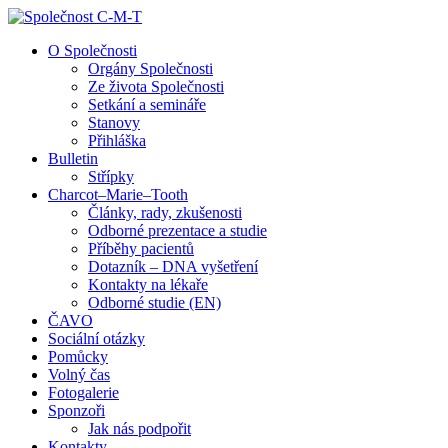
↓
Skip
O Společnosti
to
Orgány Společnosti
Main
Ze života Společnosti
Content
Setkání a semináře
Stanovy
Přihláška
Bulletin
Střípky
Charcot–Marie–Tooth
Články, rady, zkušenosti
Odborné prezentace a studie
Příběhy pacientů
Dotazník – DNA vyšetření
Kontakty na lékaře
Odborné studie (EN)
ČAVO
Sociální otázky
Pomůcky
Volný čas
Fotogalerie
Sponzoři
Jak nás podpořit
Kontakty