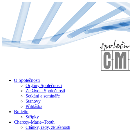
↓
Skip
to
Main
Content
O Společnosti
Orgány Společnosti
Ze života Společnosti
Setkání a semináře
Stanovy
Přihláška
Bulletin
Střípky
Charcot–Marie–Tooth
Články, rady, zkušenosti