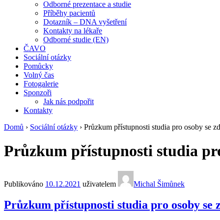
Odborné prezentace a studie
Příběhy pacientů
Dotazník – DNA vyšetření
Kontakty na lékaře
Odborné studie (EN)
ČAVO
Sociální otázky
Pomůcky
Volný čas
Fotogalerie
Sponzoři
Jak nás podpořit
Kontakty
Domů
›
Sociální otázky
›
Průzkum přístupnosti studia pro osoby se 
Průzkum přístupnosti studia pr
Publikováno
10.12.2021
uživatelem
Michal Šimůnek
Průzkum přístupnosti studia pro osoby se