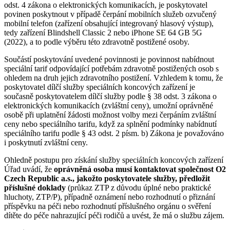
odst. 4 zákona o elektronických komunikacích, je poskytovatel
povinen poskytnout v případě čerpání mobilních služeb ozvučený
mobilní telefon (zařízení obsahující integrovaný hlasový výstup),
tedy zařízení Blindshell Classic 2 nebo iPhone SE 64 GB 5G
(2022), a to podle výběru této zdravotně postižené osoby.
Součástí poskytování uvedené povinnosti je povinnost nabídnout
speciální tarif odpovídající potřebám zdravotně postižených osob s
ohledem na druh jejich zdravotního postižení. Vzhledem k tomu, že
poskytovatel dílčí služby speciálních koncových zařízení je
současně poskytovatelem dílčí služby podle § 38 odst. 3 zákona o
elektronických komunikacích (zvláštní ceny), umožní oprávněné
osobě při uplatnění žádosti možnost volby mezi čerpáním zvláštní
ceny nebo speciálního tarifu, když za splnění podmínky nabídnutí
speciálního tarifu podle § 43 odst. 2 písm. b) Zákona je považováno
i poskytnutí zvláštní ceny.
Ohledně postupu pro získání služby speciálních koncových zařízení
Úřad uvádí, že
oprávněná osoba musí kontaktovat společnost O2
Czech Republic a.s., jakožto poskytovatele služby, předložit
příslušné doklady
(průkaz ZTP z důvodu úplné nebo praktické
hluchoty, ZTP/P), případně oznámení nebo rozhodnutí o přiznání
příspěvku na péči nebo rozhodnutí příslušného orgánu o svěření
dítěte do péče nahrazující péči rodičů a uvést, že má o službu zájem.