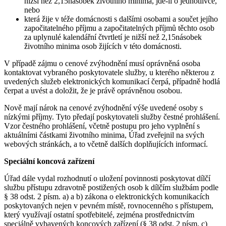
nižší než 2,15násobek životního minima, jde-li o jednotlivce,
nebo
která žije v téže domácnosti s dalšími osobami a součet jejího
započitatelného příjmu a započitatelných příjmů těchto osob
za uplynulé kalendářní čtvrtletí je nižší než 2,15násobek
životního minima osob žijících v této domácnosti.
V případě zájmu o cenové zvýhodnění musí oprávněná osoba
kontaktovat vybraného poskytovatele služby, u kterého některou z
uvedených služeb elektronických komunikací čerpá, případně hodlá
čerpat a uvést a doložit, že je právě oprávněnou osobou.
Nově mají nárok na cenové zvýhodnění výše uvedené osoby s
nízkými příjmy. Tyto předají poskytovateli služby čestné prohlášení.
Vzor čestného prohlášení, včetně postupu pro jeho vyplnění s
aktuálními částkami životního minima, Úřad zveřejnil na svých
webových stránkách, a to včetně dalších doplňujících informací.
Speciální koncová zařízení
Úřad dále vydal rozhodnutí o uložení povinnosti poskytovat dílčí
službu přístupu zdravotně postižených osob k dílčím službám podle
§ 38 odst. 2 písm. a) a b) zákona o elektronických komunikacích
poskytovaných nejen v pevném místě, rovnocenného s přístupem,
který využívají ostatní spotřebitelé, zejména prostřednictvím
speciálně vybavených koncových zařízení (§ 38 odst. 2 písm. c)