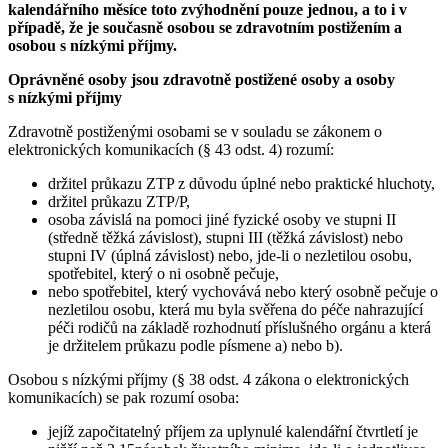
kalendářního měsíce toto zvýhodnění pouze jednou, a to i v
případě, že je současně osobou se zdravotním postižením a
osobou s nízkými příjmy
.
Oprávněné osoby jsou zdravotně postižené osoby a osoby
s nízkými příjmy
Zdravotně postiženými osobami se v souladu se zákonem o
elektronických komunikacích (§ 43 odst. 4) rozumí:
držitel průkazu ZTP z důvodu úplné nebo praktické hluchoty,
držitel průkazu ZTP/P,
osoba závislá na pomoci jiné fyzické osoby ve stupni II
(středně těžká závislost), stupni III (těžká závislost) nebo
stupni IV (úplná závislost) nebo, jde-li o nezletilou osobu,
spotřebitel, který o ni osobně pečuje,
nebo spotřebitel, který vychovává nebo který osobně pečuje o
nezletilou osobu, která mu byla svěřena do péče nahrazující
péči rodičů na základě rozhodnutí příslušného orgánu a která
je držitelem průkazu podle písmene a) nebo b).
Osobou s nízkými příjmy (§ 38 odst. 4 zákona o elektronických
komunikacích) se pak rozumí osoba:
jejíž započitatelný příjem za uplynulé kalendářní čtvrtletí je