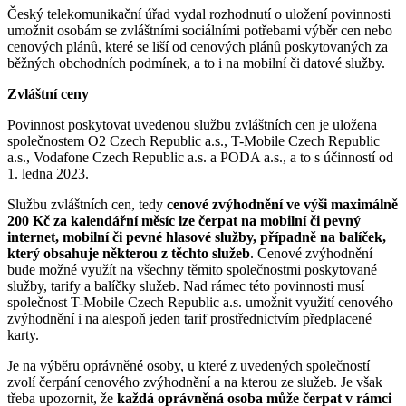
Český telekomunikační úřad vydal rozhodnutí o uložení povinnosti
umožnit osobám se zvláštními sociálními potřebami výběr cen nebo
cenových plánů, které se liší od cenových plánů poskytovaných za
běžných obchodních podmínek, a to i na mobilní či datové služby.
Zvláštní ceny
Povinnost poskytovat uvedenou službu zvláštních cen je uložena
společnostem O2 Czech Republic a.s., T-Mobile Czech Republic
a.s., Vodafone Czech Republic a.s. a PODA a.s., a to s účinností od
1. ledna 2023.
Službu zvláštních cen, tedy
cenové zvýhodnění ve výši maximálně
200 Kč za kalendářní měsíc lze čerpat na mobilní či pevný
internet, mobilní či pevné hlasové služby, případně na balíček,
který obsahuje některou z těchto služeb
. Cenové zvýhodnění
bude možné využít na všechny těmito společnostmi poskytované
služby, tarify a balíčky služeb. Nad rámec této povinnosti musí
společnost T-Mobile Czech Republic a.s. umožnit využití cenového
zvýhodnění i na alespoň jeden tarif prostřednictvím předplacené
karty.
Je na výběru oprávněné osoby, u které z uvedených společností
zvolí čerpání cenového zvýhodnění a na kterou ze služeb. Je však
třeba upozornit, že
každá oprávněná osoba může čerpat v rámci