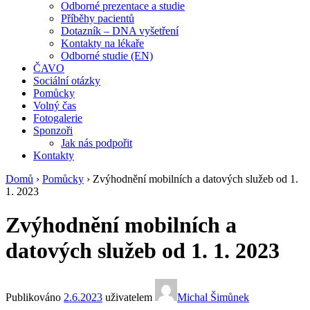
Odborné prezentace a studie
Příběhy pacientů
Dotazník – DNA vyšetření
Kontakty na lékaře
Odborné studie (EN)
ČAVO
Sociální otázky
Pomůcky
Volný čas
Fotogalerie
Sponzoři
Jak nás podpořit
Kontakty
Domů
›
Pomůcky
›
Zvýhodnění mobilních a datových služeb od 1.
1. 2023
Zvýhodnění mobilních a
datových služeb od 1. 1. 2023
Publikováno
2.6.2023
uživatelem
Michal Šimůnek