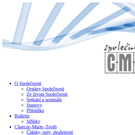
↓
Skip
to
Main
Content
O Společnosti
Orgány Společnosti
Ze života Společnosti
Setkání a semináře
Stanovy
Přihláška
Bulletin
Střípky
Charcot–Marie–Tooth
Články, rady, zkušenosti