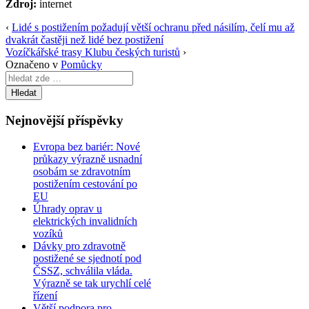
Zdroj:
internet
‹
Lidé s postižením požadují větší ochranu před násilím, čelí mu až
dvakrát častěji než lidé bez postižení
Vozíčkářské trasy Klubu českých turistů
›
Označeno v
Pomůcky
Search
for:
Nejnovější příspěvky
Evropa bez bariér: Nové
průkazy výrazně usnadní
osobám se zdravotním
postižením cestování po
EU
Úhrady oprav u
elektrických invalidních
vozíků
Dávky pro zdravotně
postižené se sjednotí pod
ČSSZ, schválila vláda.
Výrazně se tak urychlí celé
řízení
Větší podpora pro