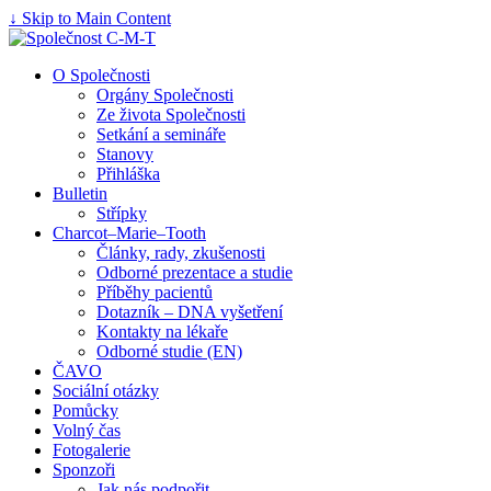
↓ Skip to Main Content
O Společnosti
Orgány Společnosti
Ze života Společnosti
Setkání a semináře
Stanovy
Přihláška
Bulletin
Střípky
Charcot–Marie–Tooth
Články, rady, zkušenosti
Odborné prezentace a studie
Příběhy pacientů
Dotazník – DNA vyšetření
Kontakty na lékaře
Odborné studie (EN)
ČAVO
Sociální otázky
Pomůcky
Volný čas
Fotogalerie
Sponzoři
Jak nás podpořit