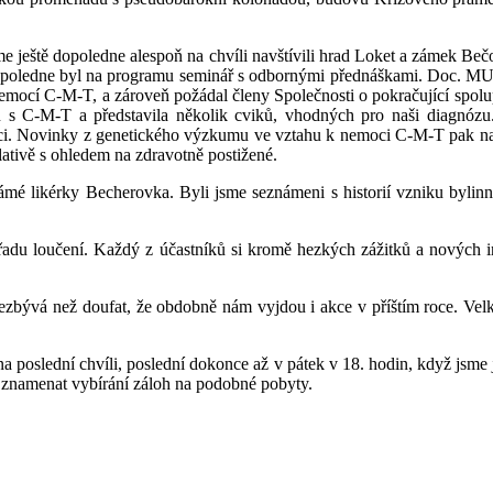
 jsme ještě dopoledne alespoň na chvíli navštívili hrad Loket a zámek Be
dopoledne byl na programu seminář s odbornými přednáškami. Doc. MU
ocí C-M-T, a zároveň požádal členy Společnosti o pokračující spolup
ntů s C-M-T a představila několik cviků, vhodných pro naši diagnó
aci. Novinky z genetického výzkumu ve vztahu k nemoci C-M-T pak nas
ativě s ohledem na zdravotně postižené.
é likérky Becherovka. Byli jsme seznámeni s historií vzniku bylinné
 řadu loučení. Každý z účastníků si kromě hezkých zážitků a nových 
 nezbývá než doufat, že obdobně nám vyjdou i akce v příštím roce. Velk
i na poslední chvíli, poslední dokonce až v pátek v 18. hodin, když jsme 
 znamenat vybírání záloh na podobné pobyty.