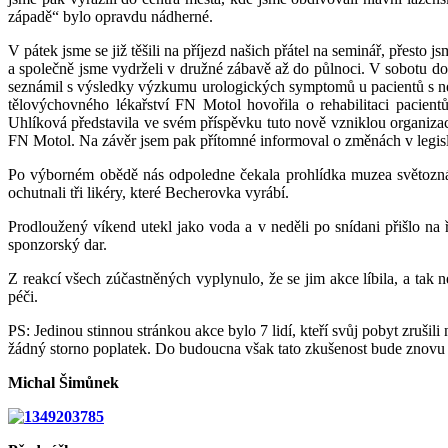
západě“ bylo opravdu nádherné.
V pátek jsme se již těšili na příjezd našich přátel na seminář, přesto
a společně jsme vydrželi v družné zábavě až do půlnoci. V sobotu 
seznámil s výsledky výzkumu urologických symptomů u pacientů s nem
tělovýchovného lékařství FN Motol hovořila o rehabilitaci pacie
Uhlíková představila ve svém příspěvku tuto nově vzniklou organiz
FN Motol. Na závěr jsem pak přítomné informoval o změnách v legisl
Po výborném obědě nás odpoledne čekala prohlídka muzea světoznám
ochutnali tři likéry, které Becherovka vyrábí.
Prodloužený víkend utekl jako voda a v neděli po snídani přišlo na
sponzorský dar.
Z reakcí všech zúčastněných vyplynulo, že se jim akce líbila, a tak
péči.
PS: Jedinou stinnou stránkou akce bylo 7 lidí, kteří svůj pobyt zrušil
žádný storno poplatek. Do budoucna však tato zkušenost bude znovu
Michal Šimůnek