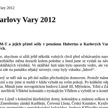
Vary 2012
arlovy Vary 2012
i C-M-T a jejich přátel sešly v penzionu Hubertus u Karlových
ých.
, abychom si užili ještě několik volných chvil před očekávaným nar
zeňského města dorazili kolem poledne a hned jsme se vydali na n
sklářských výrobků. Ve sklářské huti nám bylo opravdu vedro, ale vidět
si zde na památku nějaký suvenýr, ceny byly vskutku „lidové“.
terý se měl stát na pět dní naším přechodným domovem. Protože máme 
zní a my jsme si mohli v klidu vybalit na svém pokoji. Po krátkém odp
zku. Minuli jsme novogotickou budovu Lázně III, Mlýnskou, Tržní a Zá
 navštívili Vřídelní kolonádu s tryskajícím Vřídlem a vyfotili se u ko
iškovy Lázně s krásnými lázeňskými domy, kolonádou a známou soškou m
 Zmenšeniny zámků Karlštejn, Červená Lhota, Český Krumlov, Kynžvart, 
ňskou promenádu s pseudobarokní kolonádou, budovu Křížového pramene