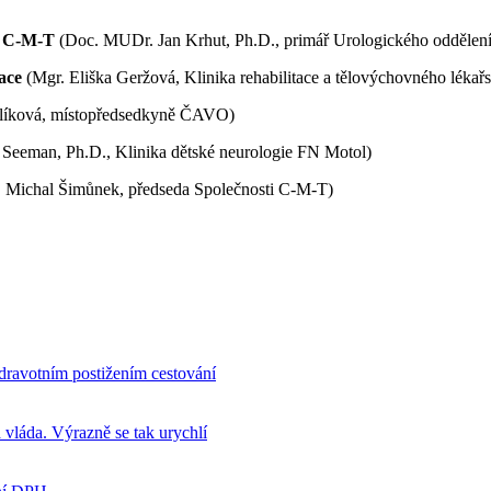
cí C-M-T
(Doc. MUDr. Jan Krhut, Ph.D., primář Urologického oddělen
kace
(Mgr. Eliška Geržová, Klinika rehabilitace a tělovýchovného lékař
hlíková, místopředsedkyně ČAVO)
 Seeman, Ph.D., Klinika dětské neurologie FN Motol)
. Michal Šimůnek, předseda Společnosti C-M-T)
dravotním postižením cestování
 vláda. Výrazně se tak urychlí