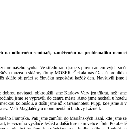
 Varů na odborném semináři, zaměřeném na problematiku nemoci
ozením našeho synka. Ve středu ráno jsme s plným autem vyjeli směr
ávštěvu muzea a sklárny firmy MOSER. Čekala nás úžasná prohlídka
 skláře při práci se člověku nepoštěstí každý den. Navštívili jsme i
dobrou navigaci, obkroužili jsme Karlovy Vary jen třikrát, než jsme
očinku jsme se vypravili do centra města. Auto jsme nechali u hotelu
meckou kolonádu, a došli jsme až k Grandhotelu Pupp, kde jsme si v
stela sv. Máří Magdalény a monumentální budovy Lázně I.
alého Františka. Pak jsme zamířili do Mariánských lázní, kde jsme se
televizního vysílače Ještěd a dalších se nám velice líbili. Po obědě
 a zpívající fontánu. Její představení na hudbu z filmu „Tenkrát na