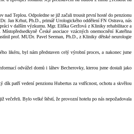
čov nad Teplou. Odpoledne se již začali trousit první hosté do penzionu
Dr. Jan Krhut, Ph.D., primář Urologického oddělení FN Ostrava, nás
ráci v dalším výzkumu. Mgr. Eliška Geržová z Kliniky rehabilitace a
zu. Místopředsedkyně České asociace vzácných onemocnění Kateřina
tínil prof. MUDr. Pavel Seeman, Ph.D., z Kliniky dětské neurologie
ho likéru, byl nám představen celý výrobní proces, a nakonec jsme
informací odvážel domů i láhev Becherovky, kterou jsme dostali jako
ý dík patří vedení penzionu Hubertus za vstřícnost, ochotu a skvělou
již večeřeli. Bylo velké štěstí, že provozní hotelu po nás nepožadovala