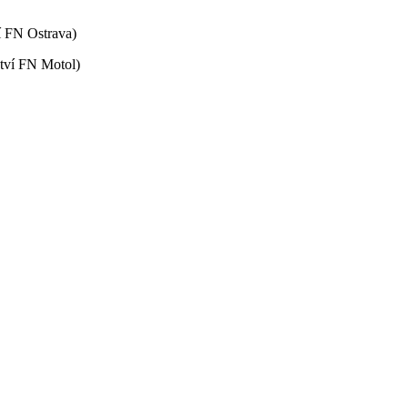
í FN Ostrava)
ství FN Motol)