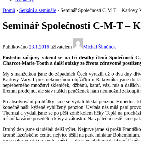
Domů
›
Setkání a semináře
›
Seminář Společnosti C-M-T – Karlovy 
Seminář Společnosti C-M-T – K
Publikováno
23.1.2016
uživatelem
Michal Šimůnek
Poslední zářijový víkend se na tři desítky členů Společnost
Charcot-Marie-Tooth a další otázky ze života zdravotně postižen
My s manželkou jsme do západních Čech vyrazili už o dva dny dříve
Karlovy Vary. I přes nekonečnou objížďku u Rakovníka jsme do lá
nepřeberného množství skleniček, džbánů, karaf, váz, mís a dalších 
firemní prodejnu, ale stav našich peněženek nám neumožnil zakoupit 
Po absolvování prohlídky jsme se vydali hledat penzion Hubertus, k
konečně našli kýženě vyhlížený penzion. Uvítala nás milá paní provo
Thermal a vydali jsme se po pěší zóně kolem říčky Teplá na prochá
místní kavárně poseděli u kávy a zákusku. Na zpáteční cestě jsme pak
Druhý den jsme si udělali delší výlet. Nejprve jsme si prošli Frant
kromě lázeňského centra nejvíce těšili na park miniatur Boheminium.
jsme pak vyrazili do centra města, kde jsme obdivovali hlavní láze