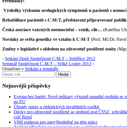
Přednášky:
Výsledky výzkumu urologických symptomů u pacientů s nemo
Rehabilitace pacientů s C-M-T, představení připravované publi
Česká asociace vzácných onemocnění – vznik, cíle…
(Kateřina U
Novinky ze světa genetiky ve vztahu k C-M-T
(Prof. MUDr. Pavel
Změny v legislativě s ohledem na zdravotně postižené osoby
(Mgr
‹
Setkání členů Společnosti C-M-T – Soběšice 2012
Seminář Společnosti C-M-T – Velké Losiny 2013
›
Označeno v
Setkání a semináře
Search
for:
Nejnovější příspěvky
Evropa bez bariér: Nové průkazy výrazně usnadní osobám se z
po EU
Úhrady oprav u elektrických invalidních vozíků
Dávky pro zdravotně postižené se sjednotí pod ČSSZ, schválila
celé řízení
Větší podpora pro znevýhodněné na trhu práce