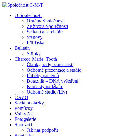
↓
Skip
O Společnosti
to
Orgány Společnosti
Main
Ze života Společnosti
Content
Setkání a semináře
Stanovy
Přihláška
Bulletin
Střípky
Charcot–Marie–Tooth
Články, rady, zkušenosti
Odborné prezentace a studie
Příběhy pacientů
Dotazník – DNA vyšetření
Kontakty na lékaře
Odborné studie (EN)
ČAVO
Sociální otázky
Pomůcky
Volný čas
Fotogalerie
Sponzoři
Jak nás podpořit
Kontakty