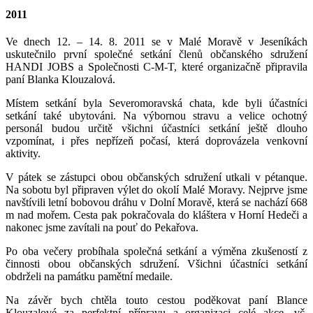
2011
Ve dnech 12. – 14. 8. 2011 se v Malé Moravě v Jeseníkách
uskutečnilo první společné setkání členů občanského sdružení
HANDI JOBS a Společnosti C-M-T, které organizačně připravila
paní Blanka Klouzalová.
Místem setkání byla Severomoravská chata, kde byli účastníci
setkání také ubytováni. Na výbornou stravu a velice ochotný
personál budou určitě všichni účastníci setkání ještě dlouho
vzpomínat, i přes nepřízeň počasí, která doprovázela venkovní
aktivity.
V pátek se zástupci obou občanských sdružení utkali v pétanque.
Na sobotu byl připraven výlet do okolí Malé Moravy. Nejprve jsme
navštívili letní bobovou dráhu v Dolní Moravě, která se nachází 668
m nad mořem. Cesta pak pokračovala do kláštera v Horní Hedeči a
nakonec jsme zavítali na pouť do Pekařova.
Po oba večery probíhala společná setkání a výměna zkušeností z
činnosti obou občanských sdružení. Všichni účastníci setkání
obdrželi na památku pamětní medaile.
Na závěr bych chtěla touto cestou poděkovat paní Blance
Klouzalové za perfektní přípravu a organizaci celé akce, vč.