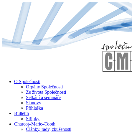
↓
Skip
to
Main
Content
O Společnosti
Orgány Společnosti
Ze života Společnosti
Setkání a semináře
Stanovy
Přihláška
Bulletin
Střípky
Charcot–Marie–Tooth
Články, rady, zkušenosti