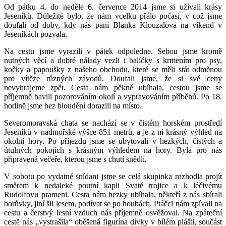
Od pátku 4. do neděle 6. července 2014 jsme si užívali krásy
Jeseníků. Důležité bylo, že nám vcelku přálo počasí, v což jsme
doufali od doby, kdy nás paní Blanka Klouzalová na víkend v
Jeseníkách pozvala.
Na cestu jsme vyrazili v pátek odpoledne. Sebou jsme kromě
nutných věcí a dobré nálady vezli i balíčky s krmením pro psy,
kočky a papoušky z našeho obchodu, které se měli stát odměnou
pro vítěze různých závodů. Doufali jsme, že si své ceny
nevyhrajeme zpět. Cesta nám pěkně ubíhala, cestou jsme se
příjemně bavili pozorováním okolí a vypravová­ním příběhů. Po 18.
hodině jsme bez bloudění dorazili na místo.
Severomoravská chata se nachází se v čistém horském prostředí
Jeseníků v nadmořské výšce 851 metrů, a je z ní krásný výhled na
okolní hory. Po příjezdu jsme se ubytovali v hezkých, čistých a
útulných pokojích s krásným výhledem na hory. Byla pro nás
připra­vená večeře, kterou jsme s chutí snědli.
V sobotu po vydatné snídani jsme se celá skupinka rozhodla projít
směrem k nedaleké poutní kapli Svaté trojice a k léčivému
Rudolfovu prameni. Cesta nám hezky ubíhala, někteří z nás sbírali
borůvky, jiní šli lesem, podívat se po houbách. Ptáčci nám zpívali na
cestu a čerstvý lesní vzduch nás příjemně osvěžoval. Na zpáteční
cestě nás „vystrašila“ oběšená figurína dívky v bílém plášti, součást