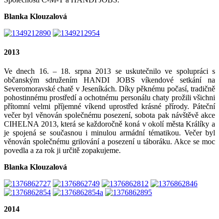
Blanka Klouzalová
2013
Ve dnech 16. – 18. srpna 2013 se uskutečnilo ve spolupráci s
občanským sdružením HANDI JOBS víkendové setkání na
Severomoravské chatě v Jeseníkách. Díky pěknému počasí, tradičně
pohostinnému prostředí a ochotnému personálu chaty prožili všichni
přítomní velmi příjemné víkend uprostřed krásné přírody. Páteční
večer byl věnován společnému posezení, sobota pak návštěvě akce
CIHELNA 2013, která se každoročně koná v okolí města Králíky a
je spojená se současnou i minulou armádní tématikou. Večer byl
věnován společnému grilování a posezení u táboráku. Akce se moc
povedla a za rok ji určitě zopakujeme.
Blanka Klouzalová
2014