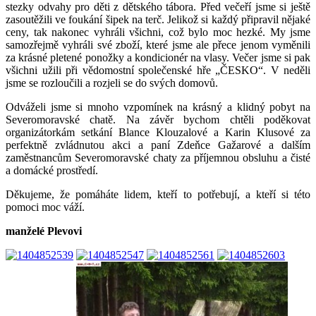
stezky odvahy pro děti z dětského tábora. Před večeří jsme si ještě
zasoutěžili ve foukání šipek na terč. Jelikož si každý připravil nějaké
ceny, tak nakonec vyhráli všichni, což bylo moc hezké. My jsme
samozřejmě vyhráli své zboží, které jsme ale přece jenom vyměnili
za krásné pletené ponožky a kondicionér na vlasy. Večer jsme si pak
všichni užili při vědomostní společenské hře „ČESKO“. V neděli
jsme se rozloučili a rozjeli se do svých domovů.
Odváželi jsme si mnoho vzpomínek na krásný a klidný pobyt na
Severomoravské chatě. Na závěr bychom chtěli poděkovat
organizátorkám setkání Blance Klouzalové a Karin Klusové za
perfektně zvládnutou akci a paní Zdeňce Gažarové a dalším
zaměstnancům Severomoravské chaty za příjemnou obsluhu a čisté
a domácké prostředí.
Děkujeme, že pomáháte lidem, kteří to potřebují, a kteří si této
pomoci moc váží.
manželé Plevovi