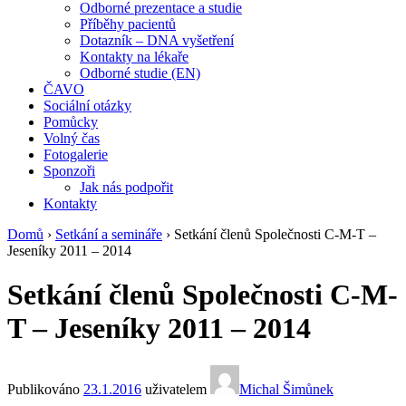
Odborné prezentace a studie
Příběhy pacientů
Dotazník – DNA vyšetření
Kontakty na lékaře
Odborné studie (EN)
ČAVO
Sociální otázky
Pomůcky
Volný čas
Fotogalerie
Sponzoři
Jak nás podpořit
Kontakty
Domů
›
Setkání a semináře
›
Setkání členů Společnosti C-M-T –
Jeseníky 2011 – 2014
Setkání členů Společnosti C-M-
T – Jeseníky 2011 – 2014
Publikováno
23.1.2016
uživatelem
Michal Šimůnek