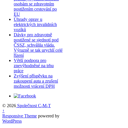
osobám se zdravotním
postižením cestování po
EU
Úhrady oprav u
elektrických invalidních
vozíků
Dávky pro zdravotně
postižené se sjednotí pod
ČSSZ, schválila vláda.
Výrazně se tak urychlí celé
řízení
Větší podpora pro
znevýhodněné na trhu
práce
Zvýšení příspěvku na
zakoupení auta a zrušení
možnosti vrácení DPH
© 2026
Společnost C-M-T
↑
Responsive Theme
powered by
WordPress