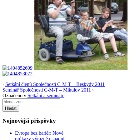
‹
Setkání členů Společnosti C-M-T – Beskydy 2011
Seminář Společnosti C-M-T – Mikulov 2011
›
Označeno v
Setkání a semináře
Search
for:
Nejnovější příspěvky
Evropa bez bariér: Nové
průkazy výrazně usnadní