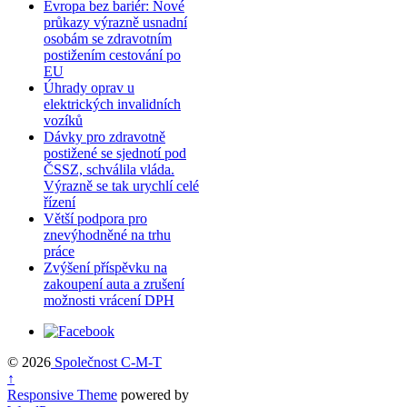
Evropa bez bariér: Nové
průkazy výrazně usnadní
osobám se zdravotním
postižením cestování po
EU
Úhrady oprav u
elektrických invalidních
vozíků
Dávky pro zdravotně
postižené se sjednotí pod
ČSSZ, schválila vláda.
Výrazně se tak urychlí celé
řízení
Větší podpora pro
znevýhodněné na trhu
práce
Zvýšení příspěvku na
zakoupení auta a zrušení
možnosti vrácení DPH
© 2026
Společnost C-M-T
↑
Responsive Theme
powered by