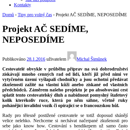
Kontakty
Domů
›
Tipy pro volný čas
›
Projekt AČ SEDÍME, NEPOSEDÍME
Projekt AČ SEDÍME,
NEPOSEDÍME
Publikováno
28.1.2016
uživatelem
Michal Šimůnek
Cestovatelé obvykle v průběhu příprav na svá dobrodružství
získávají mnoho cenných rad od lidí, kteří již před nimi ve
vytyčeném území vyšlapali chodníčky a jsou ochotni předávat
zkušenosti zažité na vlastní kůži anebo získané od vlastních
předchůdců. Záměrem našeho projektu je po absolvování cest
splatit tento cestovatelský dluh a nabídnout pomyslný štafetový
kolík kterékoliv ruce, která po něm sáhne, včetně ruky
pohánějící invalidní vozík či opírající se o francouzskou hůl.
Rady pro tělesně postižené cestovatele se totiž doposud shánějí
velice nelehko. Nechceme si nechávat načerpané zkušenosti pro
sebe jako know how. Cestování s hendikepem už samo často