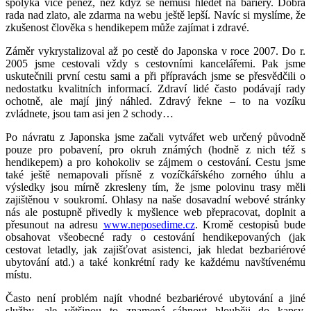
spolyká více peněz, než když se nemusí hledět na bariéry. Dobrá
rada nad zlato, ale zdarma na webu ještě lepší. Navíc si myslíme, že
zkušenost člověka s hendikepem může zajímat i zdravé.
Záměr vykrystalizoval až po cestě do Japonska v roce 2007. Do r.
2005 jsme cestovali vždy s cestovními kancelářemi. Pak jsme
uskutečnili první cestu sami a při přípravách jsme se přesvědčili o
nedostatku kvalitních informací. Zdraví lidé často podávají rady
ochotně, ale mají jiný náhled. Zdravý řekne – to na vozíku
zvládnete, jsou tam asi jen 2 schody…
Po návratu z Japonska jsme začali vytvářet web určený původně
pouze pro pobavení, pro okruh známých (hodně z nich též s
hendikepem) a pro kohokoliv se zájmem o cestování. Cestu jsme
také ještě nemapovali přísně z vozíčkářského zorného úhlu a
výsledky jsou mírně zkresleny tím, že jsme polovinu trasy měli
zajištěnou v soukromí. Ohlasy na naše dosavadní webové stránky
nás ale postupně přivedly k myšlence web přepracovat, doplnit a
přesunout na adresu
www.neposedime.cz
. Kromě cestopisů bude
obsahovat všeobecné rady o cestování hendikepovaných (jak
cestovat letadly, jak zajišťovat asistenci, jak hledat bezbariérové
ubytování atd.) a také konkrétní rady ke každému navštívenému
místu.
Často není problém najít vhodné bezbariérové ubytování a jiné
služby, ale většinou to znamená sáhnout hlouběji do kapsy.