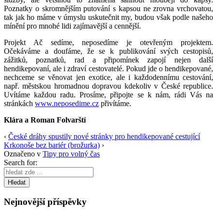
Poznatky o skromnějším putování s kapsou ne zrovna vrchovatou,
tak jak ho máme v úmyslu uskutečnit my, budou však podle našeho
mínění pro mnohé lidi zajímavější a cennější.
Projekt Ač sedíme, neposedíme je otevřeným projektem.
Očekáváme a doufáme, že se k publikování svých cestopisů,
zážitků, poznatků, rad a připomínek zapojí nejen další
hendikepovaní, ale i zdraví cestovatelé. Pokud jde o hendikepované,
nechceme se věnovat jen exotice, ale i každodennímu cestování,
např. městskou hromadnou dopravou kdekoliv v České republice.
Uvítáme každou radu. Prosíme, připojte se k nám, rádi Vás na
stránkách
www.neposedime.cz
přivítáme.
Klára a Roman
Folvarští
‹
České dráhy spustily nové stránky pro hendikepované cestující
Krkonoše bez bariér (brožurka)
›
Označeno v
Tipy pro volný čas
Search for:
Nejnovější příspěvky