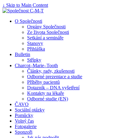
↓ Skip to Main Content
O Společnosti
Orgány Společnosti
Ze života Společnosti
Setkání a semináře
Stanovy
Přihláška
Bulletin
Střípky
Charcot–Marie–Tooth
Články, rady, zkušenosti
Odborné prezentace a studie
Příběhy pacientů
Dotazník – DNA vyšetření
Kontakty na lékaře
Odborné studie (EN)
ČAVO
Sociální otázky
Pomůcky
Volný čas
Fotogalerie
Sponzoři
Jak nás podpořit