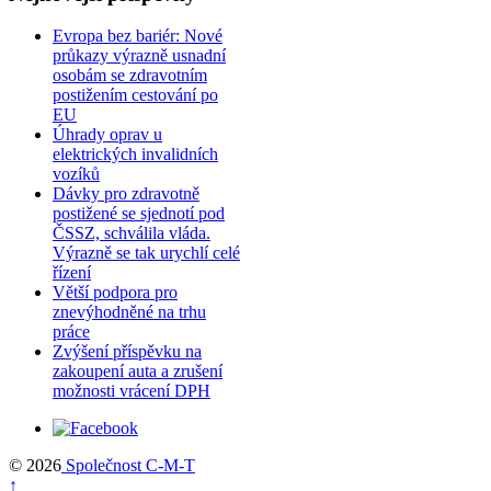
Evropa bez bariér: Nové
průkazy výrazně usnadní
osobám se zdravotním
postižením cestování po
EU
Úhrady oprav u
elektrických invalidních
vozíků
Dávky pro zdravotně
postižené se sjednotí pod
ČSSZ, schválila vláda.
Výrazně se tak urychlí celé
řízení
Větší podpora pro
znevýhodněné na trhu
práce
Zvýšení příspěvku na
zakoupení auta a zrušení
možnosti vrácení DPH
© 2026
Společnost C-M-T
↑