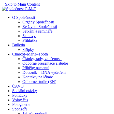
↓ Skip to Main Content
O Společnosti
Orgány Společnosti
Ze života Společnosti
Setkání a semináře
Stanovy
Přihláška
Bulletin
Střípky
Charcot–Marie–Tooth
Články, rady, zkušenosti
Odborné prezentace a studie
Příběhy pacientů
Dotazník – DNA vyšetření
Kontakty na lékaře
Odborné studie (EN)
ČAVO
Sociální otázky
Pomůcky
Volný čas
Fotogalerie
Sponzoři
Jak nás podpořit