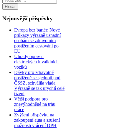
Nejnovější příspěvky
Evropa bez bariér: Nové
průkazy výrazně usnadní
osobám se zdravotním
postižením cestování po
EU
Úhrady oprav u
elektrických invalidních
vozíků
Dávky pro zdravotně
postižené se sjednotí pod
ČSSZ, schválila vláda.
Výrazně se tak urychlí celé
řízení
Větší podpora pro
znevýhodněné na trhu
práce
Zvýšení příspěvku na
zakoupení auta a zrušení
možnosti vrácení DPH