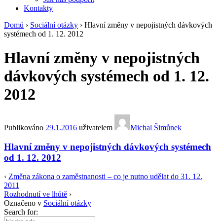
Kontakty
Domů
›
Sociální otázky
›
Hlavní změny v nepojistných dávkových
systémech od 1. 12. 2012
Hlavní změny v nepojistných
dávkových systémech od 1. 12.
2012
Publikováno
29.1.2016
uživatelem
Michal Šimůnek
Hlavní změny v nepojistných dávkových systémech
od 1. 12. 2012
‹
Změna zákona o zaměstnanosti – co je nutno udělat do 31. 12.
2011
Rozhodnutí ve lhůtě
›
Označeno v
Sociální otázky
Search for: