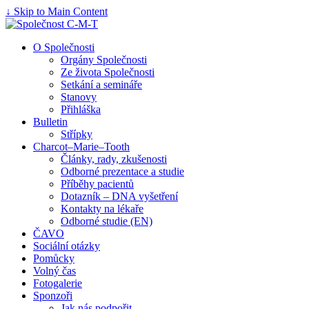
↓ Skip to Main Content
O Společnosti
Orgány Společnosti
Ze života Společnosti
Setkání a semináře
Stanovy
Přihláška
Bulletin
Střípky
Charcot–Marie–Tooth
Články, rady, zkušenosti
Odborné prezentace a studie
Příběhy pacientů
Dotazník – DNA vyšetření
Kontakty na lékaře
Odborné studie (EN)
ČAVO
Sociální otázky
Pomůcky
Volný čas
Fotogalerie
Sponzoři
Jak nás podpořit