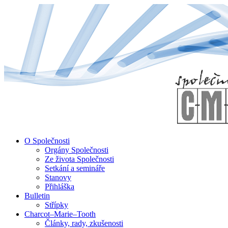
↓
Skip
to
Main
Content
O Společnosti
Orgány Společnosti
Ze života Společnosti
Setkání a semináře
Stanovy
Přihláška
Bulletin
Střípky
Charcot–Marie–Tooth
Články, rady, zkušenosti