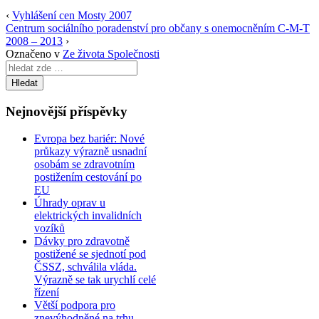
‹
Vyhlášení cen Mosty 2007
Centrum sociálního poradenství pro občany s onemocněním C-M-T
2008 – 2013
›
Označeno v
Ze života Společnosti
Search
for:
Nejnovější příspěvky
Evropa bez bariér: Nové
průkazy výrazně usnadní
osobám se zdravotním
postižením cestování po
EU
Úhrady oprav u
elektrických invalidních
vozíků
Dávky pro zdravotně
postižené se sjednotí pod
ČSSZ, schválila vláda.
Výrazně se tak urychlí celé
řízení
Větší podpora pro
znevýhodněné na trhu