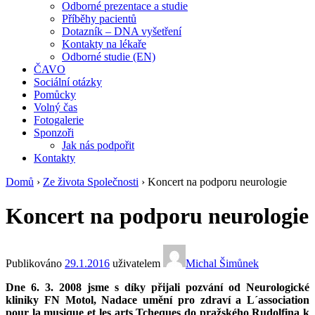
Odborné prezentace a studie
Příběhy pacientů
Dotazník – DNA vyšetření
Kontakty na lékaře
Odborné studie (EN)
ČAVO
Sociální otázky
Pomůcky
Volný čas
Fotogalerie
Sponzoři
Jak nás podpořit
Kontakty
Domů
›
Ze života Společnosti
›
Koncert na podporu neurologie
Koncert na podporu neurologie
Publikováno
29.1.2016
uživatelem
Michal Šimůnek
Dne 6. 3. 2008 jsme s díky přijali pozvání od Neurologické
kliniky FN Motol, Nadace umění pro zdraví a L´association
pour la musique et les arts Tcheques do pražského Rudolfina k