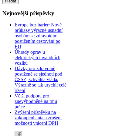
Nejnovější příspěvky
Evropa bez bariér: Nové
průkazy výrazně usnadní
osobám se zdravotním
postižením cestování po
EU
Úhrady oprav u
elektrických invalidních
vozíků
Dávky pro zdravotně
postižené se sjednotí pod
ČSSZ, schválila vláda.
Výrazně se tak urychlí celé
řízení
Větší podpora pro
znevýhodněné na trhu
práce
Zvýšení příspěvku na
zakoupení auta a zrušení
možnosti vrácení DPH