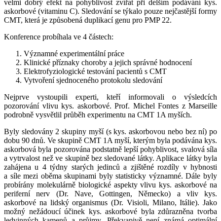
velmi dobrý efekt na pohyblivost zvířat při delším podávání kys.
askorbové (vitaminu C). Sledování se týkalo pouze nejčastější formy
CMT, která je způsobená duplikací genu pro PMP 22.
Konference probíhala ve 4 částech:
Významné experimentální práce
Klinické příznaky choroby a jejich správné hodnocení
Elektrofyziologické testování pacientů s CMT
Vytvoření sjednoceného protokolu sledování
Nejprve vystoupili experti, kteří informovali o výsledcích
pozorování vlivu kys. askorbové. Prof. Michel Fontes z Marseille
podrobně vysvětlil průběh experimentu na CMT 1A myších.
Byly sledovány 2 skupiny myší (s kys. askorbovou nebo bez ní) po
dobu 90 dnů. Ve skupině CMT 1A myší, kterým byla podávána kys.
askorbová byla pozorována podstatně lepší pohyblivost, svalová síla
a vytrvalost než ve skupině bez sledované látky. Aplikace látky byla
zahájena u 4 týdny starých jedinců a zjištěné rozdíly v hybnosti
a síle mezi oběma skupinami byly statisticky významné. Dále byly
probírány molekulárně biologické aspekty vlivu kys. askorbové na
periferní nerv (Dr. Nave, Gottingen, Německo) a vliv kys.
askorbové na lidský organismus (Dr. Visioli, Milano, Itálie). Jako
možný nežádoucí účinek kys. askorbové byla zdůrazněna tvorba
ledvinných kamenů a průjmy. Překvapivě není známá optimální