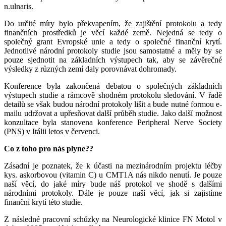
n.ulnaris.
Do určité míry bylo překvapením, že zajištění protokolu a tedy
finančních prostředků je věcí každé země. Nejedná se tedy o
společný grant Evropské unie a tedy o společné finanční krytí.
Jednotlivé národní protokoly studie jsou samostatné a měly by se
pouze sjednotit na základních výstupech tak, aby se závěrečné
výsledky z různých zemí daly porovnávat dohromady.
Konference byla zakončená debatou o společných základních
výstupech studie a rámcově shodném protokolu sledování. V řadě
detailů se však budou národní protokoly lišit a bude nutné formou e-
mailu udržovat a upřesňovat další průběh studie. Jako další možnost
konzultace byla stanovena konference Peripheral Nerve Society
(PNS) v Itálii letos v červenci.
Co z toho pro nás plyne??
Zásadní je poznatek, že k účasti na mezinárodním projektu léčby
kys. askorbovou (vitamin C) u CMT1A nás nikdo nenutí. Je pouze
naší věcí, do jaké míry bude náš protokol ve shodě s dalšími
národními protokoly. Dále je pouze naší věcí, jak si zajistíme
finanční krytí této studie.
Z následné pracovní schůzky na Neurologické klinice FN Motol v