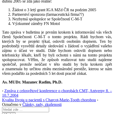
dubnu 2005 se zdá jako reálné:
Žádost o 3 letý grant IGA MZd ČR na podzim 2005
Partnerství sponzora (farmaceutická firma??)
Nezbytná spolupráce se Společností C-M-T
Výzkumné záměry FN Motol
Tato zpráva v bulletinu je prvním krokem k informování vás všech
členů Společnosti C-M-T o tomto projektu. Rádi bychom vás,
kterých by se projekt týkal, oslovili osobním dopisem. Ten by
podrobněji vysvětlil detaily sledování s žádostí o vyjádření vašeho
zájmu o účast ve studii. Dále bychom oslovili dopisem nebo
telefonicky lékaře, kteří by byli ochotni s námi na tomto projektu
spolupracovat. Věřím, že způsob realizovat tuto studii najdeme
společně, protože neúčast v této studii by byla krokem zpět
a znamenala by určitou ztrátu mezinárodní prestiže, kterou se nám
všem podařilo za posledních 5 let dosti pracně získat.
As. MUDr. Mazanec Radim, Ph.D.
‹
Zpráva z celosvětové konference o chorobách CMT, Antverpy 8. –
10.7.2004
Kvalita života u pacientů s Charcot-Marie-Tooth chorobou
›
Označeno v
Články, rady, zkušenosti
Search
for: