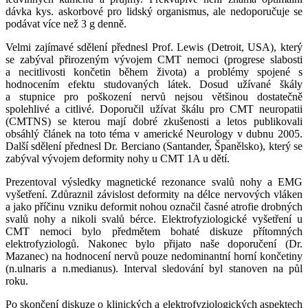
dávka kys. askorbové pro lidský organismus, ale nedoporučuje se
podávat více než 3 g denně.
Velmi zajímavé sdělení přednesl Prof. Lewis (Detroit, USA), který
se zabýval přirozeným vývojem CMT nemoci (progrese slabosti
a necitlivosti končetin během života) a problémy spojené s
hodnocením efektu studovaných látek. Dosud užívané škály
a stupnice pro poškození nervů nejsou většinou dostatečně
spolehlivé a citlivé. Doporučil užívat škálu pro CMT neuropatii
(CMTNS) se kterou mají dobré zkušenosti a letos publikovali
obsáhlý článek na toto téma v americké Neurology v dubnu 2005.
Další sdělení přednesl Dr. Berciano (Santander, Španělsko), který se
zabýval vývojem deformity nohy u CMT 1A u dětí.
Prezentoval výsledky magnetické rezonance svalů nohy a EMG
vyšetření. Zdůraznil závislost deformity na délce nervových vláken
a jako příčinu vzniku deformit nohou označil časné atrofie drobných
svalů nohy a nikoli svalů bérce. Elektrofyziologické vyšetření u
CMT nemoci bylo předmětem bohaté diskuze přítomných
elektrofyziologů. Nakonec bylo přijato naše doporučení (Dr.
Mazanec) na hodnocení nervů pouze nedominantní horní končetiny
(n.ulnaris a n.medianus). Interval sledování byl stanoven na půl
roku.
Po skončení diskuze o klinických a elektrofyziologických aspektech