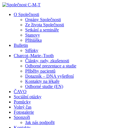
↓
Skip
O Společnosti
to
Orgány Společnosti
Main
Ze života Společnosti
Content
Setkání a semináře
Stanovy
Přihláška
Bulletin
Střípky
Charcot–Marie–Tooth
Články, rady, zkušenosti
Odborné prezentace a studie
Příběhy pacientů
Dotazník – DNA vyšetření
Kontakty na lékaře
Odborné studie (EN)
ČAVO
Sociální otázky
Pomůcky
Volný čas
Fotogalerie
Sponzoři
Jak nás podpořit
Kontakty