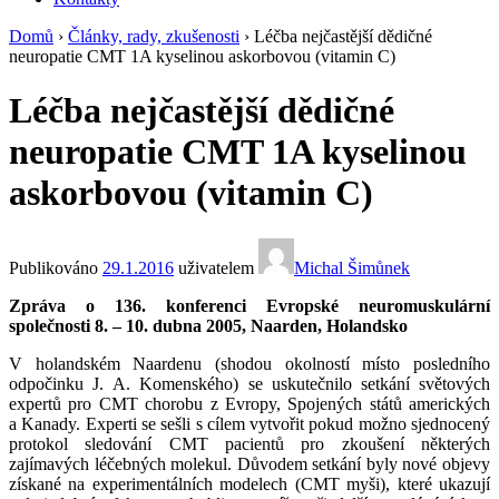
Domů
›
Články, rady, zkušenosti
›
Léčba nejčastější dědičné
neuropatie CMT 1A kyselinou askorbovou (vitamin C)
Léčba nejčastější dědičné
neuropatie CMT 1A kyselinou
askorbovou (vitamin C)
Publikováno
29.1.2016
uživatelem
Michal Šimůnek
Zpráva o 136. konferenci Evropské neuromuskulární
společnosti 8. – 10. dubna 2005, Naarden, Holandsko
V holandském Naardenu (shodou okolností místo posledního
odpočinku J. A. Komenského) se uskutečnilo setkání světových
expertů pro CMT chorobu z Evropy, Spojených států amerických
a Kanady. Experti se sešli s cílem vytvořit pokud možno sjednocený
protokol sledování CMT pacientů pro zkoušení některých
zajímavých léčebných molekul. Důvodem setkání byly nové objevy
získané na experimentálních modelech (CMT myši), které ukazují