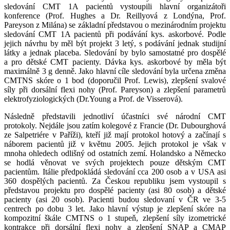
sledování CMT 1A pacientů vystoupili hlavní organizátoři
konference (Prof. Hughes a Dr. Reillyová z Londýna, Prof.
Pareyson z Milána) se základní představou o mezinárodním projektu
sledování CMT 1A pacientů při podávání kys. askorbové. Podle
jejich návrhu by měl být projekt 3 letý, s podávání jednak studijní
látky a jednak placeba. Sledování by bylo samostatné pro dospělé
a pro dětské CMT pacienty. Dávka kys. askorbové by měla být
maximálně 3 g denně. Jako hlavní cíle sledování byla určena změna
CMTNS skóre o 1 bod (doporučil Prof. Lewis), zlepšení svalové
síly při dorsální flexi nohy (Prof. Pareyson) a zlepšení parametrů
elektrofyziologických (Dr.Young a Prof. de Visserová).
Následně představili jednotliví účastníci své národní CMT
protokoly. Nejdále jsou zatím kolegové z Francie (Dr. Dubourghová
ze Salpetriére v Paříži), kteří již mají protokol hotový a začínají s
náborem pacientů již v květnu 2005. Jejich protokol je však v
mnoha ohledech odlišný od ostatních zemí. Holandsko a Německo
se hodlá věnovat ve svých projektech pouze dětským CMT
pacientům. Itálie předpokládá sledování cca 200 osob a v USA asi
360 dospělých pacientů. Za Českou republiku jsem vystoupil s
představou projektu pro dospělé pacienty (asi 80 osob) a dětské
pacienty (asi 20 osob). Pacienti budou sledovaní v ČR ve 3-5
centrech po dobu 3 let. Jako hlavní výstup je zlepšení skóre na
kompozitní škále CMTNS o 1 stupeň, zlepšení síly izometrické
kontrakce při dorsální flexi nohy a zlepšení SNAP a CMAP