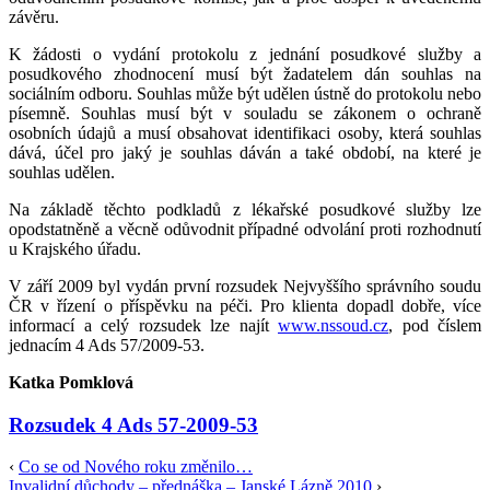
závěru.
K žádosti o vydání protokolu z jednání posudkové služby a
posudkového zhodnocení musí být žadatelem dán souhlas na
sociálním odboru. Souhlas může být udělen ústně do protokolu nebo
písemně. Souhlas musí být v souladu se zákonem o ochraně
osobních údajů a musí obsahovat identifikaci osoby, která souhlas
dává, účel pro jaký je souhlas dáván a také období, na které je
souhlas udělen.
Na základě těchto podkladů z lékařské posudkové služby lze
opodstatněně a věcně odůvodnit případné odvolání proti rozhodnutí
u Krajského úřadu.
V září 2009 byl vydán první rozsudek Nejvyššího správního soudu
ČR v řízení o příspěvku na péči. Pro klienta dopadl dobře, více
informací a celý rozsudek lze najít
www.nssoud.cz
, pod číslem
jednacím 4 Ads 57/2009-53.
Katka Pomklová
Rozsudek 4 Ads 57-2009-53
‹
Co se od Nového roku změnilo…
Invalidní důchody – přednáška – Janské Lázně 2010
›