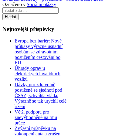
Označeno v
Sociální otázky
Search
for:
Nejnovější příspěvky
Evropa bez bariér: Nové
průkazy výrazně usnadní
osobám se zdravotním
postižením cestování po
EU
Úhrady oprav u
elektrických invalidních
vozíků
Dávky pro zdravotně
postižené se sjednotí pod
ČSSZ, schválila vláda.
Výrazně se tak urychlí celé
řízení
Větší podpora pro
znevýhodněné na trhu
práce
Zvýšení příspěvku na
zakoupení auta a zrušení