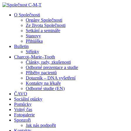
↓
Skip
O Společnosti
to
Orgány Společnosti
Main
Ze života Společnosti
Content
Setkání a semináře
Stanovy
Přihláška
Bulletin
Střípky
Charcot–Marie–Tooth
Články, rady, zkušenosti
Odborné prezentace a studie
Příběhy pacientů
Dotazník – DNA vyšetření
Kontakty na lékaře
Odborné studie (EN)
ČAVO
Sociální otázky
Pomůcky
Volný čas
Fotogalerie
Sponzoři
Jak nás podpořit
Kontakty