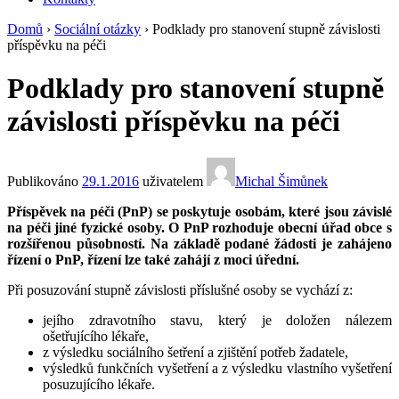
Domů
›
Sociální otázky
›
Podklady pro stanovení stupně závislosti
příspěvku na péči
Podklady pro stanovení stupně
závislosti příspěvku na péči
Publikováno
29.1.2016
uživatelem
Michal Šimůnek
Příspěvek na péči (PnP) se poskytuje osobám, které jsou závislé
na péči jiné fyzické osoby. O PnP rozhoduje obecní úřad obce s
rozšířenou působností. Na základě podané žádosti je zahájeno
řízení o PnP, řízení lze také zahájí z moci úřední.
Při posuzování stupně závislosti příslušné osoby se vychází z:
jejího zdravotního stavu, který je doložen nálezem
ošetřujícího lékaře,
z výsledku sociálního šetření a zjištění potřeb žadatele,
výsledků funkčních vyšetření a z výsledku vlastního vyšetření
posuzujícího lékaře.