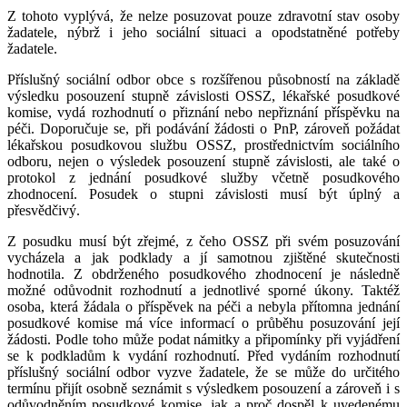
Z tohoto vyplývá, že nelze posuzovat pouze zdravotní stav osoby
žadatele, nýbrž i jeho sociální situaci a opodstatněné potřeby
žadatele.
Příslušný sociální odbor obce s rozšířenou působností na základě
výsledku posouzení stupně závislosti OSSZ, lékařské posudkové
komise, vydá rozhodnutí o přiznání nebo nepřiznání příspěvku na
péči. Doporučuje se, při podávání žádosti o PnP, zároveň požádat
lékařskou posudkovou službu OSSZ, prostřednictvím sociálního
odboru, nejen o výsledek posouzení stupně závislosti, ale také o
protokol z jednání posudkové služby včetně posudkového
zhodnocení. Posudek o stupni závislosti musí být úplný a
přesvědčivý.
Z posudku musí být zřejmé, z čeho OSSZ při svém posuzování
vycházela a jak podklady a jí samotnou zjištěné skutečnosti
hodnotila. Z obdrženého posudkového zhodnocení je následně
možné odůvodnit rozhodnutí a jednotlivé sporné úkony. Taktéž
osoba, která žádala o příspěvek na péči a nebyla přítomna jednání
posudkové komise má více informací o průběhu posuzování její
žádosti. Podle toho může podat námitky a připomínky při vyjádření
se k podkladům k vydání rozhodnutí. Před vydáním rozhodnutí
příslušný sociální odbor vyzve žadatele, že se může do určitého
termínu přijít osobně seznámit s výsledkem posouzení a zároveň i s
odůvodněním posudkové komise, jak a proč dospěl k uvedenému