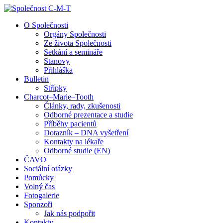
↓
Skip
O Společnosti
to
Orgány Společnosti
Main
Ze života Společnosti
Content
Setkání a semináře
Stanovy
Přihláška
Bulletin
Střípky
Charcot–Marie–Tooth
Články, rady, zkušenosti
Odborné prezentace a studie
Příběhy pacientů
Dotazník – DNA vyšetření
Kontakty na lékaře
Odborné studie (EN)
ČAVO
Sociální otázky
Pomůcky
Volný čas
Fotogalerie
Sponzoři
Jak nás podpořit
Kontakty