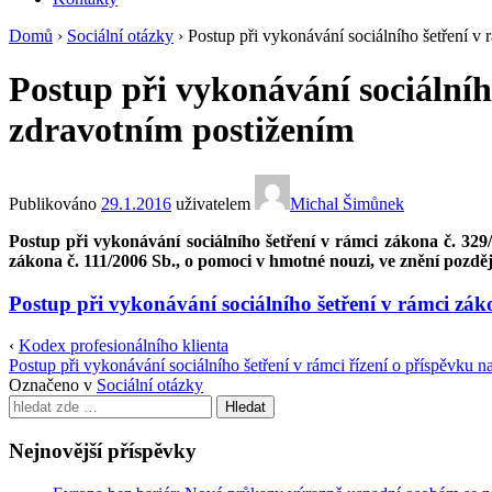
Domů
›
Sociální otázky
›
Postup při vykonávání sociálního šetření 
Postup při vykonávání sociální
zdravotním postižením
Publikováno
29.1.2016
uživatelem
Michal Šimůnek
Postup při vykonávání sociálního šetření v rámci zákona č. 329
zákona č. 111/2006 Sb., o pomoci v hmotné nouzi, ve znění pozděj
Postup při vykonávání sociálního šetření v rámci zá
‹
Kodex profesionálního klienta
Postup při vykonávání sociálního šetření v rámci řízení o příspěvku n
Označeno v
Sociální otázky
Search
for:
Nejnovější příspěvky