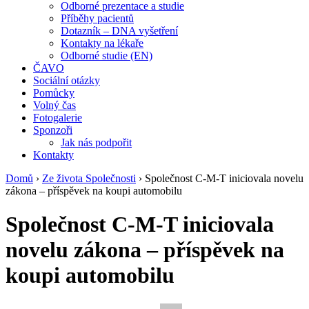
Odborné prezentace a studie
Příběhy pacientů
Dotazník – DNA vyšetření
Kontakty na lékaře
Odborné studie (EN)
ČAVO
Sociální otázky
Pomůcky
Volný čas
Fotogalerie
Sponzoři
Jak nás podpořit
Kontakty
Domů
›
Ze života Společnosti
›
Společnost C-M-T iniciovala novelu
zákona – příspěvek na koupi automobilu
Společnost C-M-T iniciovala
novelu zákona – příspěvek na
koupi automobilu