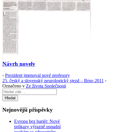
Návrh novely
‹
Prezident jmenoval nové profesory
25. český a slovenský neurologický sjezd – Brno 2011
›
Označeno v
Ze života Společnosti
Search
for:
Nejnovější příspěvky
Evropa bez bariér: Nové
průkazy výrazně usnadní
osobám se zdravotním