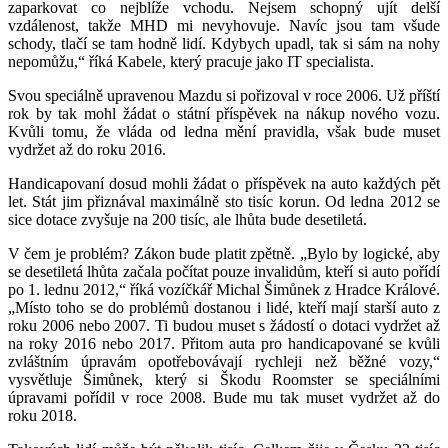
zaparkovat co nejblíže vchodu. Nejsem schopný ujít delší
vzdálenost, takže MHD mi nevyhovuje. Navíc jsou tam všude
schody, tlačí se tam hodně lidí. Kdybych upadl, tak si sám na nohy
nepomůžu,“ říká Kabele, který pracuje jako IT specialista.
Svou speciálně upravenou Mazdu si pořizoval v roce 2006. Už příští
rok by tak mohl žádat o státní příspěvek na nákup nového vozu.
Kvůli tomu, že vláda od ledna mění pravidla, však bude muset
vydržet až do roku 2016.
Handicapovaní dosud mohli žádat o příspěvek na auto každých pět
let. Stát jim přiznával maximálně sto tisíc korun. Od ledna 2012 se
sice dotace zvyšuje na 200 tisíc, ale lhůta bude desetiletá.
V čem je problém? Zákon bude platit zpětně. „Bylo by logické, aby
se desetiletá lhůta začala počítat pouze invalidům, kteří si auto pořídí
po 1. lednu 2012,“ říká vozíčkář Michal Šimůnek z Hradce Králové.
„Místo toho se do problémů dostanou i lidé, kteří mají starší auto z
roku 2006 nebo 2007. Ti budou muset s žádostí o dotaci vydržet až
na roky 2016 nebo 2017. Přitom auta pro handicapované se kvůli
zvláštním úpravám opotřebovávají rychleji než běžné vozy,“
vysvětluje Šimůnek, který si Škodu Roomster se speciálními
úpravami pořídil v roce 2008. Bude mu tak muset vydržet až do
roku 2018.