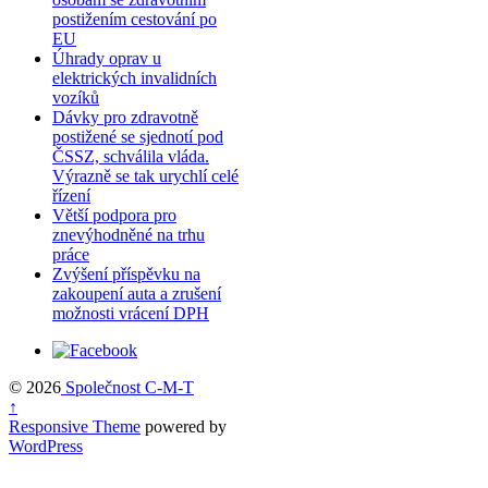
postižením cestování po
EU
Úhrady oprav u
elektrických invalidních
vozíků
Dávky pro zdravotně
postižené se sjednotí pod
ČSSZ, schválila vláda.
Výrazně se tak urychlí celé
řízení
Větší podpora pro
znevýhodněné na trhu
práce
Zvýšení příspěvku na
zakoupení auta a zrušení
možnosti vrácení DPH
© 2026
Společnost C-M-T
↑
Responsive Theme
powered by
WordPress