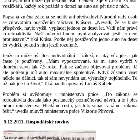
Takových lidí může být několik tisíc. Celkem žije v Česku 33 tisíc
vozíčkářů, každý rok požádá o dotaci na auto asi pět tisíc z nich.
Popsaná změna zákona se nelíbí ani předsedovi Národní rady osob
se zdravotním postižením Václavu Krásovi. „Nevadí, že se bude
příspěvek, navíc vyšší, vyplácet jednou za deset let. Vadí nám právě
ta retroaktivita. Naši právníci budou nyní analyzovat, jestli to není
protiústavní,“ říká Krása. Podle něj postiženým jedno auto na deset
let vydrží, pokud s ním jezdí rozumně.
Jenže to může být dost individuální – záleží, o jaký vůz jde a jak
často je používaný. „Mám vypozorované, že mi auto vydrží v
dobrém stavu tak 7,5 roku. Pak se začnou objevovat problémy. Já
ale potřebuji mít auto maximálně spolehlivé. Když zůstanu viset
někde na dálnici, tak si sám nevyndám ani výstražný trojúhelník. To
už pak jde i o život,“ říká handicapovaný Lukáš Kábele.
Problém si uvědomuje i ministerstvo práce. „Do zákona se
retroaktivita dostala jako poslanecký pozměňovací návrh, a to i přes
odpor ministerstva. Hledáme cestu, jak tuto situaci v rámci zákona
řešit,“ uvedla mluvčí ministerstva práce Viktorie Plívová.
5.12.2011, Hospodářské noviny