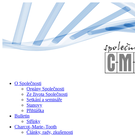
↓
Skip
to
Main
Content
O Společnosti
Orgány Společnosti
Ze života Společnosti
Setkání a semináře
Stanovy
Přihláška
Bulletin
Střípky
Charcot–Marie–Tooth
Články, rady, zkušenosti