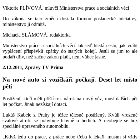
Viktorie PLÍVOVÁ, mluvčí Ministerstva práce a sociálních věcí
Do zákona se tato změna dostala formou poslanecké iniciativy,
ministerstvo ji odmítá.
Michaela SLÁMOVÁ, redaktorka
Ministerstvo práce a sociálních věcí tak teď hledá cestu, jak vrátit
vyplácení příspěvků zpátky do starých kolejí. Jestli se jim to ale
podaří dřív, než začne zákon platit, není vůbec jasné.
2.12.2011, Zprávy TV Prima
Na nové auto si vozíčkáři počkají. Deset let místo
pěti
Postižení, kteří měli příští rok nárok na nový vůz, musí dalších pět
let počkat. Jinak nezískají dotaci.
Lukáš Kabele z Prahy je těžce tělesně postižený. Kvůli vrozené
svalové atrofii se pohybuje hlavně o berlích. A neobejde se bez
speciálně upraveného automobilu.
„Když jedu do práce, z práce nebo třeba k lékaři, musím si vždy