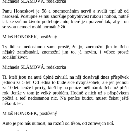
Michaela SLÁMOVÁ, redaktorka
Panu Honoskovi je 58 a onemocněním nervů a svalů trpí už od
narození. Postupně se mu zhoršuje pohyblivost rukou i nohou, nutně
tak ke svému životu potřebuje auto, které je upravené tak, aby i on
se svou nemocí mohl normálně žít.
Miloš HONOSEK, postižený
Ty lidi se nedostanou sami prostě, že jo, znemožní jim to třeba
nějaký zaměstnání, znemožní jim to, já nevím, i vůbec prostě
sociální život.
Michaela SLÁMOVÁ, redaktorka
Ti, kteří jsou na autě úplně závislí, na něj dostávají dnes příspěvek
jednou za 5 let. Od ledna to bude sice dvojnásobek, ale jen jednou
za 10 let. Jenže i pro ty, kteří by na peníze měli nárok třeba už příští
rok. Jenže v tom je velký problém. Hodně z nich už s příspěvkem
počítá a teď nedostanou nic. Na peníze budou muset čekat ještě
několik let.
Miloš HONOSEK, postižený
Auto je pro nás nutnost, na rozdíl od třeba, od zdravejch lidí.