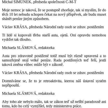
Michal ŠIMŮNEK, předseda společnosti C-M-T
Moje nemoc je taková, že se postupně zhoršuje, tak si myslím, že do
těch 10 let nebudu schopen čekat na nový příspěvek, ale budu muset
shánět peníze jiným způsobem.
Václav KRÁSA, předseda Národní rady osob se zdrav. postižením
Ti lidé si kupovali třeba starší auta, ojetá. Oni opravdu nemohou
vydržet tak dlouho.
Michaela SLÁMOVÁ, redaktorka
Auta pro zdravotně postižené totiž musí být různě upravená a to
samozřejmě stojí velké peníze. Rada postižených teď řeší, jestli
taková změna vůbec může být v zákoně.
Václav KRÁSA, předseda Národní rady osob se zdrav. postižením
Domníváme se, že to je retroaktivita, kterou náš ústavní systém
nepřipouští.
Michaela SLÁMOVÁ, redaktorka
Aby toho ale nebylo málo, tak se zákon teď už nelíbí paradoxně ani
tomu, kdo ho celý vymýšlel, tedy ministerstvu práce.