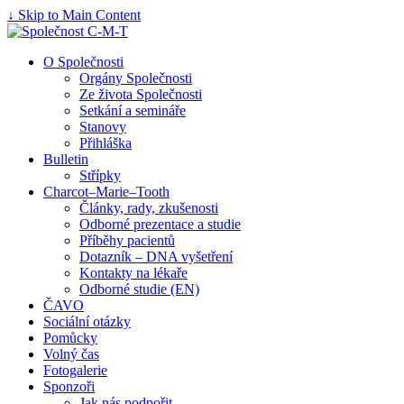
↓ Skip to Main Content
O Společnosti
Orgány Společnosti
Ze života Společnosti
Setkání a semináře
Stanovy
Přihláška
Bulletin
Střípky
Charcot–Marie–Tooth
Články, rady, zkušenosti
Odborné prezentace a studie
Příběhy pacientů
Dotazník – DNA vyšetření
Kontakty na lékaře
Odborné studie (EN)
ČAVO
Sociální otázky
Pomůcky
Volný čas
Fotogalerie
Sponzoři
Jak nás podpořit