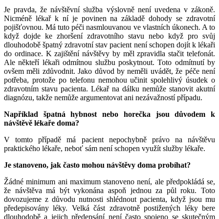
Je pravda, že návštěvní služba výslovně není uvedena v zákoně.
Nicméně lékař k ní je povinen na základě dohody se zdravotní
pojišťovnou. Má tuto péči nasmlouvanou ve vlastních úkonech. A to
když dojde ke zhoršení zdravotního stavu nebo když pro svůj
dlouhodobě špatný zdravotní stav pacient není schopen dojít k lékaři
do ordinace. K zajištění návštěvy by měl zpravidla stačit telefonát.
Ale někteří lékaři odmítnou službu poskytnout. Toto odmítnutí by
ovšem měli zdůvodnit. Jako důvod by neměli uvádět, že péče není
potřeba, protože po telefonu nemohou učinit spolehlivý úsudek o
zdravotním stavu pacienta. Lékař na dálku nemůže stanovit akutní
diagnózu, takže nemůže argumentovat ani nezávažností případu.
Například špatná hybnost nebo horečka jsou důvodem k
návštěvě lékaře doma?
V tomto případě má pacient nepochybně právo na návštěvu
praktického lékaře, neboť sám není schopen využít služby lékaře.
Je stanoveno, jak často mohou návštěvy doma probíhat?
Žádné minimum ani maximum stanoveno není, ale předpokládá se,
že návštěva má být vykonána aspoň jednou za půl roku. Toto
dovozujeme z důvodu nutnosti shlédnout pacienta, když jsou mu
předepisovány léky. Velká část zdravotně postižených léky bere
dlouhodobě a jejich předepsání není často spojeno se skutečným