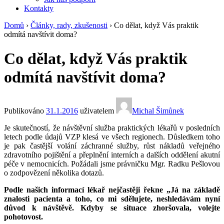
Kontakty
Domů
›
Články, rady, zkušenosti
›
Co dělat, když Vás praktik
odmítá navštívit doma?
Co dělat, když Vás praktik
odmítá navštívit doma?
Publikováno
31.1.2016
uživatelem
Michal Šimůnek
Je skutečností, že návštěvní služba praktických lékařů v posledních
letech podle údajů VZP klesá ve všech regionech. Důsledkem toho
je pak častější volání záchranné služby, růst nákladů veřejného
zdravotního pojištění a přeplnění interních a dalších oddělení akutní
péče v nemocnicích. Požádali jsme právničku Mgr. Radku Pešlovou
o zodpovězení několika dotazů.
Podle našich informací lékař nejčastěji řekne „Já na základě
znalosti pacienta a toho, co mi sdělujete, neshledávám nyní
důvod k návštěvě. Kdyby se situace zhoršovala, volejte
pohotovost.