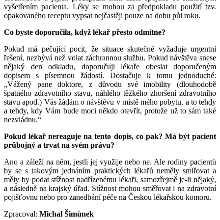
vyšetřením pacienta. Léky se mohou za předpokladu použití tzv.
opakovaného receptu vypsat nejčastěji pouze na dobu půl roku.
Co byste doporučila, když lékař přesto odmítne?
Pokud má pečující pocit, že situace skutečně vyžaduje urgentní
řešení, nezbývá než volat záchrannou službu. Pokud návštěva snese
nějaký den odkladu, doporučuji lékaře obeslat doporučeným
dopisem s písemnou žádostí. Dostačuje k tomu jednoduché:
„Vážený pane doktore, z důvodu své imobility (dlouhodobě
špatného zdravotního stavu, náhlého těžkého zhoršení zdravotního
stavu apod.) Vás žádám o návštěvu v místě mého pobytu, a to tehdy
a tehdy, kdy Vám bude moci někdo otevřít, protože už to sám také
nezvládnu.“
Pokud lékař nereaguje na tento dopis, co pak? Má být pacient
průbojný a trvat na svém právu?
Ano a záleží na něm, jestli jej využije nebo ne. Ale rodiny pacientů
by se s takovým jednáním praktických lékařů neměly smiřovat a
měly by podat stížnost nadřízenému lékaři, samozřejmě je-li nějaký,
a následně na krajský úřad. Stížnost mohou směřovat i na zdravotní
pojišťovnu nebo pro zanedbání péče na Českou lékařskou komoru.
Zpracoval:
Michal Šimůnek