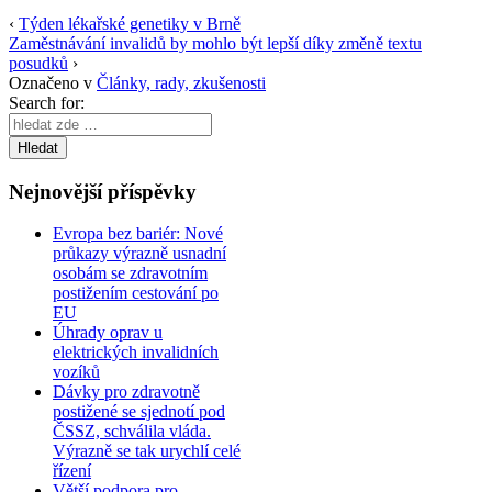
‹
Týden lékařské genetiky v Brně
Zaměstnávání invalidů by mohlo být lepší díky změně textu
posudků
›
Označeno v
Články, rady, zkušenosti
Search for:
Nejnovější příspěvky
Evropa bez bariér: Nové
průkazy výrazně usnadní
osobám se zdravotním
postižením cestování po
EU
Úhrady oprav u
elektrických invalidních
vozíků
Dávky pro zdravotně
postižené se sjednotí pod
ČSSZ, schválila vláda.
Výrazně se tak urychlí celé
řízení
Větší podpora pro