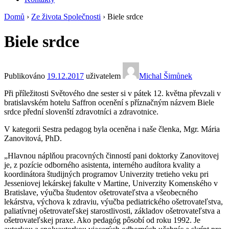
Domů
›
Ze života Společnosti
›
Biele srdce
Biele srdce
Publikováno
19.12.2017
uživatelem
Michal Šimůnek
Při příležitosti Světového dne sester si v pátek 12. května převzali v
bratislavském hotelu Saffron ocenění s příznačným názvem Biele
srdce přední slovenští zdravotníci a zdravotnice.
V kategorii Sestra pedagog byla oceněna i naše členka, Mgr. Mária
Zanovitová, PhD.
„Hlavnou náplňou pracovných činností pani doktorky Zanovitovej
je, z pozície odborného asistenta, interného audítora kvality a
koordinátora študijných programov Univerzity tretieho veku pri
Jesseniovej lekárskej fakulte v Martine, Univerzity Komenského v
Bratislave, výučba študentov ošetrovateľstva a všeobecného
lekárstva, výchova k zdraviu, výučba pediatrického ošetrovateľstva,
paliatívnej ošetrovateľskej starostlivosti, základov ošetrovateľstva a
ošetrovateľskej praxe. Ako pedagóg pôsobí od roku 1992. Je