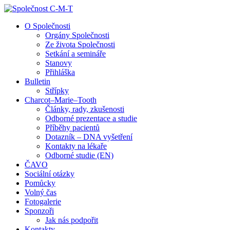
↓
Skip
O Společnosti
to
Orgány Společnosti
Main
Ze života Společnosti
Content
Setkání a semináře
Stanovy
Přihláška
Bulletin
Střípky
Charcot–Marie–Tooth
Články, rady, zkušenosti
Odborné prezentace a studie
Příběhy pacientů
Dotazník – DNA vyšetření
Kontakty na lékaře
Odborné studie (EN)
ČAVO
Sociální otázky
Pomůcky
Volný čas
Fotogalerie
Sponzoři
Jak nás podpořit
Kontakty