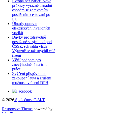
Evropa bez bariér: Nové
průkazy výrazně usnadní
osobám se zdravotním
postižením cestování po
EU
Úhrady oprav u
elektrických invalidních
vozíků
Dávky pro zdravotně
postižené se sjednotí pod
ČSSZ, schválila vláda.
Výrazně se tak urychlí celé
řízení
Větší podpora pro
znevýhodněné na trhu
práce
Zvýšení příspěvku na
zakoupení auta a zrušení
možnosti vrácení DPH
© 2026
Společnost C-M-T
↑
Responsive Theme
powered by