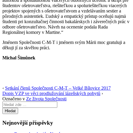
autorkou a spoluautorkou viacerých odborných učebníc a skrípt pre
študentov ošetrovateľstva, riešiteľkou a spoluriešiteľkou viacerých
projektov spojených s ošetrovateľstvom a vzdelávaním sestier a
pôrodných asistentiek. Ľudský a empatický prístup oceňujú najmä
študenti pri konzultačnej činnosti bakalárskych i záverečných prác v
odbore ošetrovateľstvo. Návrh na ocenenie podala Rada
Regionálnej komory v Martine.“
Jménem Společnosti C-M-T i jménem svým Márii moc gratuluji a
děkuji jí za skvělou práci.
Michal Šimůnek
‹
Setkání členů Společnosti C-M-T – Velké Bílovice 2017
Dopis VZP ve věci prodlužování lázeňských pobytů
›
Označeno v
Ze života Společnosti
Search
for:
Nejnovější příspěvky