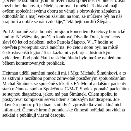
„Oceněné osobnosti jsou průřezem naší společnosti v plné šíři. Jsou
mezi nimi duchovní, učitelé, sportovci i umělci. To hlavní mají
ovšem společné: svému oboru se věnují s obrovským zápalem a
odhodláním a mají velkou zásluhu na tom, že můžeme být na náš
kraj hrdí a dobře se nám zde žije,“ řekl hejtman Jiří Štěpán.
Po 12. hodině začal bohatý program koncertem Koletovy hornické
hudby. Návštěvníky potěšilo loutkové Divadlo Drak, které letos
slaví 60 let od založení, nebo Patrola Šlapeto. V 17 hodin se
otevřela prvorepubliková tančírna. Po celou dobu byli na místě
českoslovenští legionáři s ukázkami výzbroje a historickým
výkladem. Pod pokličku krajského úřadu bylo možné nahlédnout
během komentovaných prohlídek.
Hejtman udělil pamětní medaili mj. i Mgr. Michalu Šimůnkovi, a to
za aktivní a nezištnou pomoc zdravotně postiženým spoluobčanům.
Michal Šimůnek se společně s lékaři z FN Motol a dalšími pacienty
stará o činnost spolku Společnost C-M-T. Spolek pomáhá pacientům
se stejnou diagnózou, jakou má pan Šimůnek. Cílem spolku je
poskytovat komplexní servis lidem s totožným handicapem. Jde
hlavně o pomoc při jednání s úřady či zprostředkování aktuálních
informací. Členové kromě poradenské činnosti pořádají pravidelná
setkání a publikují vlastní časopis.