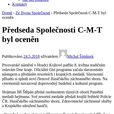
Kontakty
Domů
›
Ze života Společnosti
›
Předseda Společnosti C-M-T byl
oceněn
Předseda Společnosti C-M-T
byl oceněn
Publikováno
24.5.2018
uživatelem
Michal Šimůnek
Pivovarské náměstí v Hradci Králové patřilo 8. května tradičním
oslavám Dne kraje. Oficiální část programu začala slavnostním
nástupem a předáním resortních i krajských medailí. Slavnostní
přísahu si splnili noví členové Hasičského záchranného sboru. Na
ceremoniál navazoval doprovodný hudební a kulturní program.
Hejtman Jiří Štěpán předal osobnostem různých oborů Pamětní
medaili hejtmana. Své resortní medaile předali krajští ředitelé Policie
ČR, Hasičského záchranného sboru, Zdravotnické záchranné služby
a Krajského sdružení hasičů.