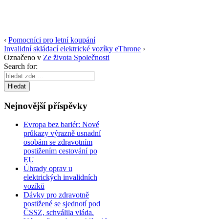
‹
Pomocníci pro letní koupání
Invalidní skládací elektrické vozíky eThrone
›
Označeno v
Ze života Společnosti
Search for:
Nejnovější příspěvky
Evropa bez bariér: Nové
průkazy výrazně usnadní
osobám se zdravotním
postižením cestování po
EU
Úhrady oprav u
elektrických invalidních
vozíků
Dávky pro zdravotně
postižené se sjednotí pod
ČSSZ, schválila vláda.