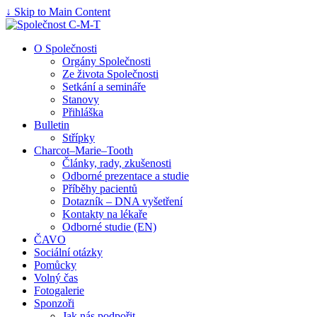
↓ Skip to Main Content
O Společnosti
Orgány Společnosti
Ze života Společnosti
Setkání a semináře
Stanovy
Přihláška
Bulletin
Střípky
Charcot–Marie–Tooth
Články, rady, zkušenosti
Odborné prezentace a studie
Příběhy pacientů
Dotazník – DNA vyšetření
Kontakty na lékaře
Odborné studie (EN)
ČAVO
Sociální otázky
Pomůcky
Volný čas
Fotogalerie
Sponzoři
Jak nás podpořit