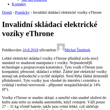
Kontakty
Domů
›
Pomůcky
›
Invalidní skládací elektrické vozíky eThrone
Invalidní skládací elektrické
vozíky eThrone
Publikováno
16.8.2018
uživatelem
Michal Šimůnek
Lehké elektrické skládací vozíky eThrone přinášejí zcela nový
standard ve snadnosti manipulace s vozíky. Nejmodernější
technologie a propracovaná konstrukce. Tyto vozík eThrone jsou
kompaktní, přenosné, skládací a lehké. Žádné jiné elektrické vozíky
nemají tak jednoduché a rychlé sklápění. Není třeba žádná demontáž
příslušenství. Tyto vozíky jsou vhodné do interiéru i exteriéru a
zvládají i terénní nerovností – přípustné stoupání/klesání je 14%
(8°).
Vozíky eThrone se snadno sklopí, a umožní vám snadné uložení do
kufru auta nebo za sedadla automobilu, když cestujete. Váží pouze
27 – 31 kg včetně baterie, takže jsou velmi lehké, což ulehčuje