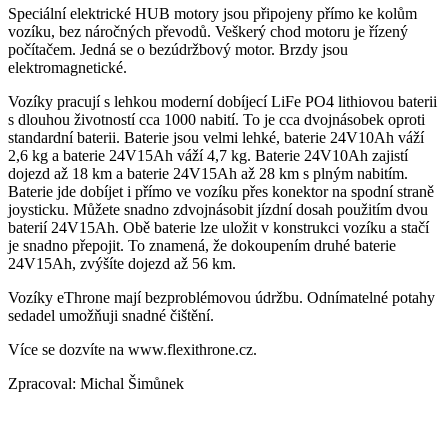
Speciální elektrické HUB motory jsou připojeny přímo ke kolům
vozíku, bez náročných převodů. Veškerý chod motoru je řízený
počítačem. Jedná se o bezúdržbový motor. Brzdy jsou
elektromagnetické.
Vozíky pracují s lehkou moderní dobíjecí LiFe PO4 lithiovou baterii
s dlouhou životností cca 1000 nabití. To je cca dvojnásobek oproti
standardní baterii. Baterie jsou velmi lehké, baterie 24V10Ah váží
2,6 kg a baterie 24V15Ah váží 4,7 kg. Baterie 24V10Ah zajistí
dojezd až 18 km a baterie 24V15Ah až 28 km s plným nabitím.
Baterie jde dobíjet i přímo ve vozíku přes konektor na spodní straně
joysticku. Můžete snadno zdvojnásobit jízdní dosah použitím dvou
baterií 24V15Ah. Obě baterie lze uložit v konstrukci vozíku a stačí
je snadno přepojit. To znamená, že dokoupením druhé baterie
24V15Ah, zvýšíte dojezd až 56 km.
Vozíky eThrone mají bezproblémovou údržbu. Odnímatelné potahy
sedadel umožňuji snadné čištění.
Více se dozvíte na www.flexithrone.cz.
Zpracoval: Michal Šimůnek