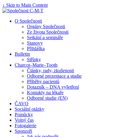
↓ Skip to Main Content
O Společnosti
Orgány Společnosti
Ze života Společnosti
Setkání a semináře
Stanovy
Přihláška
Bulletin
Střípky
Charcot–Marie–Tooth
Články, rady, zkušenosti
Odborné prezentace a studie
Příběhy pacientů
Dotazník – DNA vyšetření
Kontakty na lékaře
Odborné studie (EN)
ČAVO
Sociální otázky
Pomůcky
Volný čas
Fotogalerie
Sponzoři
Jak nás podpořit