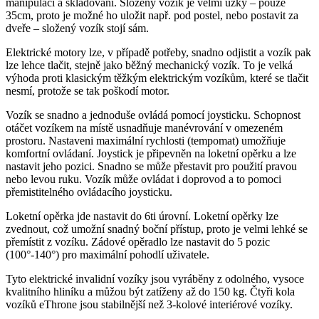
manipulaci a skladování. Složený vozík je velmi úzký – pouze
35cm, proto je možné ho uložit např. pod postel, nebo postavit za
dveře – složený vozík stojí sám.
Elektrické motory lze, v případě potřeby, snadno odjistit a vozík pak
lze lehce tlačit, stejně jako běžný mechanický vozík. To je velká
výhoda proti klasickým těžkým elektrickým vozíkům, které se tlačit
nesmí, protože se tak poškodí motor.
Vozík se snadno a jednoduše ovládá pomocí joysticku. Schopnost
otáčet vozíkem na místě usnadňuje manévrování v omezeném
prostoru. Nastaveni maximální rychlosti (tempomat) umožňuje
komfortní ovládaní. Joystick je připevněn na loketní opěrku a lze
nastavit jeho pozici. Snadno se může přestavit pro použití pravou
nebo levou ruku. Vozík může ovládat i doprovod a to pomoci
přemistitelného ovládacího joysticku.
Loketní opěrka jde nastavit do 6ti úrovní. Loketní opěrky lze
zvednout, což umožní snadný boční přístup, proto je velmi lehké se
přemístit z vozíku. Zádové opěradlo lze nastavit do 5 pozic
(100°-140°) pro maximální pohodlí uživatele.
Tyto elektrické invalidní vozíky jsou vyráběny z odolného, vysoce
kvalitního hliníku a můžou být zatíženy až do 150 kg. Čtyři kola
vozíků eThrone jsou stabilnější než 3-kolové interiérové vozíky.