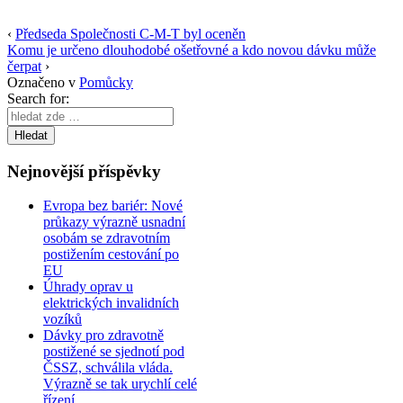
‹
Předseda Společnosti C-M-T byl oceněn
Komu je určeno dlouhodobé ošetřovné a kdo novou dávku může
čerpat
›
Označeno v
Pomůcky
Search for:
Nejnovější příspěvky
Evropa bez bariér: Nové
průkazy výrazně usnadní
osobám se zdravotním
postižením cestování po
EU
Úhrady oprav u
elektrických invalidních
vozíků
Dávky pro zdravotně
postižené se sjednotí pod
ČSSZ, schválila vláda.
Výrazně se tak urychlí celé
řízení