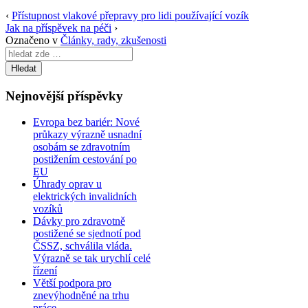
‹
Přístupnost vlakové přepravy pro lidi používající vozík
Jak na příspěvek na péči
›
Označeno v
Články, rady, zkušenosti
Search
for:
Nejnovější příspěvky
Evropa bez bariér: Nové
průkazy výrazně usnadní
osobám se zdravotním
postižením cestování po
EU
Úhrady oprav u
elektrických invalidních
vozíků
Dávky pro zdravotně
postižené se sjednotí pod
ČSSZ, schválila vláda.
Výrazně se tak urychlí celé
řízení
Větší podpora pro
znevýhodněné na trhu
práce