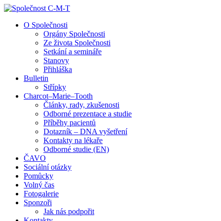
↓
Skip
O Společnosti
to
Orgány Společnosti
Main
Ze života Společnosti
Content
Setkání a semináře
Stanovy
Přihláška
Bulletin
Střípky
Charcot–Marie–Tooth
Články, rady, zkušenosti
Odborné prezentace a studie
Příběhy pacientů
Dotazník – DNA vyšetření
Kontakty na lékaře
Odborné studie (EN)
ČAVO
Sociální otázky
Pomůcky
Volný čas
Fotogalerie
Sponzoři
Jak nás podpořit
Kontakty