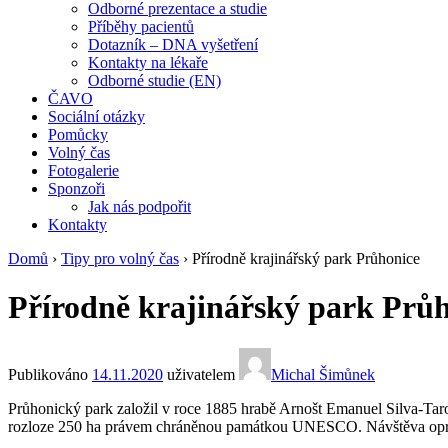
Odborné prezentace a studie
Příběhy pacientů
Dotazník – DNA vyšetření
Kontakty na lékaře
Odborné studie (EN)
ČAVO
Sociální otázky
Pomůcky
Volný čas
Fotogalerie
Sponzoři
Jak nás podpořit
Kontakty
Domů
›
Tipy pro volný čas
›
Přírodně krajinářský park Průhonice
Přírodně krajinářský park Prů
Publikováno
14.11.2020
uživatelem
Michal Šimůnek
Průhonický park založil v roce 1885 hrabě Arnošt Emanuel Silva-Tarou
rozloze 250 ha právem chráněnou památkou UNESCO. Návštěva oprav