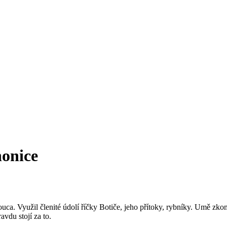
honice
ca. Využil členité údolí říčky Botiče, jeho přítoky, rybníky. Umě zkom
du stojí za to.