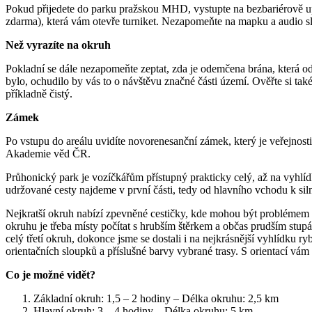
Pokud přijedete do parku pražskou MHD, vystupte na bezbariérově u
zdarma), která vám otevře turniket. Nezapomeňte na mapku a audio sl
Než vyrazíte na okruh
Pokladní se dále nezapomeňte zeptat, zda je odemčena brána, která od
bylo, ochudilo by vás to o návštěvu značné části území. Ověřte si tak
příkladně čistý.
Zámek
Po vstupu do areálu uvidíte novorenesanční zámek, který je veřejnos
Akademie věd ČR.
Průhonický park je vozíčkářům přístupný prakticky celý, až na vyhlídku 
udržované cesty najdeme v první části, tedy od hlavního vchodu k siln
Nejkratší okruh nabízí zpevněné cestičky, kde mohou být problémem 
okruhu je třeba místy počítat s hrubším štěrkem a občas prudším stup
celý třetí okruh, dokonce jsme se dostali i na nejkrásnější vyhlídku 
orientačních sloupků a příslušné barvy vybrané trasy. S orientací vám
Co je možné vidět?
Základní okruh: 1,5 – 2 hodiny – Délka okruhu: 2,5 km
Hlavní okruh: 3 – 4 hodiny – Délka okruhu: 5 km