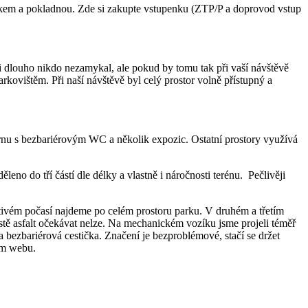
kem a pokladnou. Zde si zakupte vstupenku (ZTP/P a doprovod vstup
ji dlouho nikdo nezamykal, ale pokud by tomu tak při vaší návštěvě
rkovištěm. Při naší návštěvě byl celý prostor volně přístupný a
árnu s bezbariérovým WC a několik expozic. Ostatní prostory využívá
leno do tří částí dle délky a vlastně i náročnosti terénu. Pečlivěji
tivém počasí najdeme po celém prostoru parku. V druhém a třetím
stě asfalt očekávat nelze. Na mechanickém vozíku jsme projeli téměř
a bezbariérová cestička. Značení je bezproblémové, stačí se držet
ním webu.