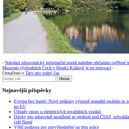
‹
Národní zdravotnický informační portál nabídne občanům ověřené i
Muzeum východních Čech v Hradci Králové je po renovaci
›
Označeno v
Tipy pro volný čas
Search
for:
Nejnovější příspěvky
Evropa bez bariér: Nové průkazy výrazně usnadní osobám se z
po EU
Úhrady oprav u elektrických invalidních vozíků
Dávky pro zdravotně postižené se sjednotí pod ČSSZ, schválila
celé řízení
Větší podpora pro znevýhodněné na trhu práce