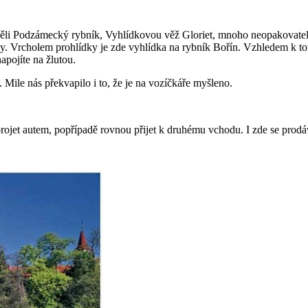
děli Podzámecký rybník, Vyhlídkovou věž Gloriet, mnoho neopakovatel
y. Vrcholem prohlídky je zde vyhlídka na rybník Bořín. Vzhledem k tomu
apojíte na žlutou.
Mile nás překvapilo i to, že je na vozíčkáře myšleno.
rojet autem, popřípadě rovnou přijet k druhému vchodu. I zde se prodá