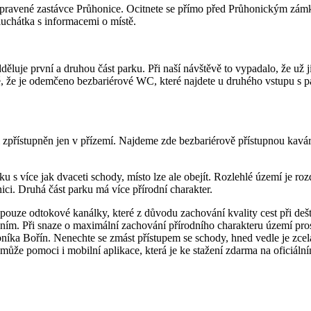
pravené zastávce Průhonice. Ocitnete se přímo před Průhonickým zám
uchátka s informacemi o místě.
děluje první a druhou část parku. Při naší návštěvě to vypadalo, že už 
é, že je odemčeno bezbariérové WC, které najdete u druhého vstupu s pa
ti zpřístupněn jen v přízemí. Najdeme zde bezbariérově přístupnou kav
s více jak dvaceti schody, místo lze ale obejít. Rozlehlé území je rozdě
ici. Druhá část parku má více přírodní charakter.
pouze odtokové kanálky, které z důvodu zachování kvality cest při deš
áním. Při snaze o maximální zachování přírodního charakteru území pro
rybníka Bořín. Nenechte se zmást přístupem se schody, hned vedle je zcel
 může pomoci i mobilní aplikace, která je ke stažení zdarma na oficiál