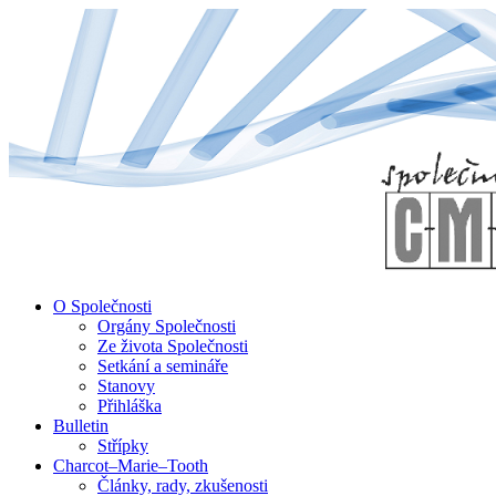
↓
Skip
to
Main
Content
O Společnosti
Orgány Společnosti
Ze života Společnosti
Setkání a semináře
Stanovy
Přihláška
Bulletin
Střípky
Charcot–Marie–Tooth
Články, rady, zkušenosti