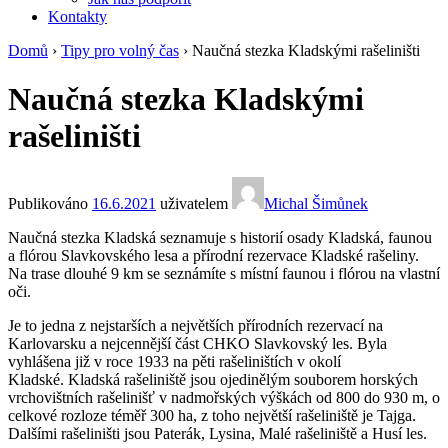
Kontakty
Domů
›
Tipy pro volný čas
›
Naučná stezka Kladskými rašeliništi
Naučná stezka Kladskými
rašeliništi
Publikováno
16.6.2021
uživatelem
Michal Šimůnek
Naučná stezka Kladská seznamuje s historií osady Kladská, faunou
a flórou Slavkovského lesa a přírodní rezervace Kladské rašeliny.
Na trase dlouhé 9 km se seznámíte s místní faunou i flórou na vlastní
oči.
Je to jedna z nejstarších a největších přírodních rezervací na
Karlovarsku a nejcennější část CHKO Slavkovský les. Byla
vyhlášena již v roce 1933 na pěti rašeliništích v okolí
Kladské. Kladská rašeliniště jsou ojedinělým souborem horských
vrchovištních rašelinišť v nadmořských výškách od 800 do 930 m, o
celkové rozloze téměř 300 ha, z toho největší rašeliniště je Tajga.
Dalšími rašeliništi jsou Paterák, Lysina, Malé rašeliniště a Husí les.