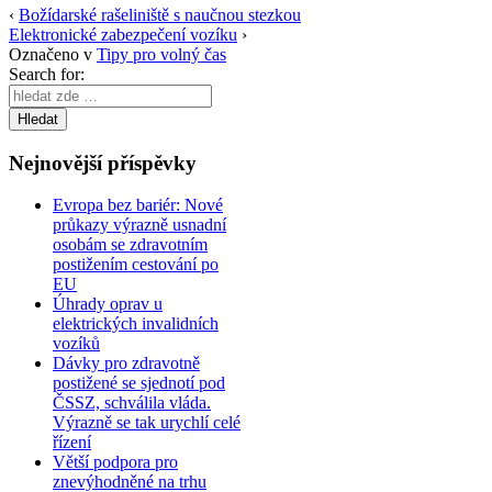
‹
Božídarské rašeliniště s naučnou stezkou
Elektronické zabezpečení vozíku
›
Označeno v
Tipy pro volný čas
Search for:
Nejnovější příspěvky
Evropa bez bariér: Nové
průkazy výrazně usnadní
osobám se zdravotním
postižením cestování po
EU
Úhrady oprav u
elektrických invalidních
vozíků
Dávky pro zdravotně
postižené se sjednotí pod
ČSSZ, schválila vláda.
Výrazně se tak urychlí celé
řízení
Větší podpora pro
znevýhodněné na trhu