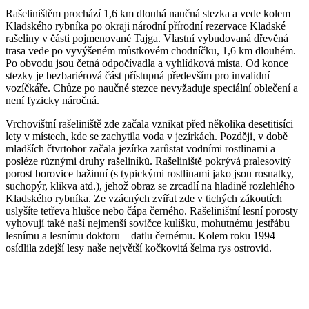
Rašeliništěm prochází 1,6 km dlouhá naučná stezka a vede kolem
Kladského rybníka po okraji národní přírodní rezervace Kladské
rašeliny v části pojmenované Tajga. Vlastní vybudovaná dřevěná
trasa vede po vyvýšeném můstkovém chodníčku, 1,6 km dlouhém.
Po obvodu jsou četná odpočívadla a vyhlídková místa. Od konce
stezky je bezbariérová část přístupná především pro invalidní
vozíčkáře. Chůze po naučné stezce nevyžaduje speciální oblečení a
není fyzicky náročná.
Vrchovištní rašeliniště zde začala vznikat před několika desetitisíci
lety v místech, kde se zachytila voda v jezírkách. Později, v době
mladších čtvrtohor začala jezírka zarůstat vodními rostlinami a
posléze různými druhy rašeliníků. Rašeliniště pokrývá pralesovitý
porost borovice bažinní (s typickými rostlinami jako jsou rosnatky,
suchopýr, klikva atd.), jehož obraz se zrcadlí na hladině rozlehlého
Kladského rybníka. Ze vzácných zvířat zde v tichých zákoutích
uslyšíte tetřeva hlušce nebo čápa černého. Rašeliništní lesní porosty
vyhovují také naší nejmenší sovičce kulíšku, mohutnému jestřábu
lesnímu a lesnímu doktoru – datlu černému. Kolem roku 1994
osídlila zdejší lesy naše největší kočkovitá šelma rys ostrovid.