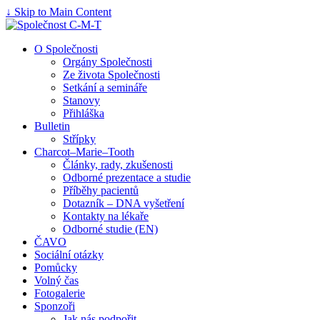
↓ Skip to Main Content
O Společnosti
Orgány Společnosti
Ze života Společnosti
Setkání a semináře
Stanovy
Přihláška
Bulletin
Střípky
Charcot–Marie–Tooth
Články, rady, zkušenosti
Odborné prezentace a studie
Příběhy pacientů
Dotazník – DNA vyšetření
Kontakty na lékaře
Odborné studie (EN)
ČAVO
Sociální otázky
Pomůcky
Volný čas
Fotogalerie
Sponzoři
Jak nás podpořit