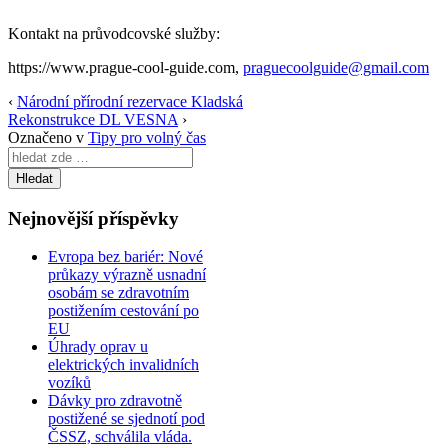
Kontakt na průvodcovské služby:
https://www.prague-cool-guide.com,
praguecoolguide@gmail.com
‹
Národní přírodní rezervace Kladská
Rekonstrukce DL VESNA
›
Označeno v
Tipy pro volný čas
Search
for:
Nejnovější příspěvky
Evropa bez bariér: Nové
průkazy výrazně usnadní
osobám se zdravotním
postižením cestování po
EU
Úhrady oprav u
elektrických invalidních
vozíků
Dávky pro zdravotně
postižené se sjednotí pod
ČSSZ, schválila vláda.