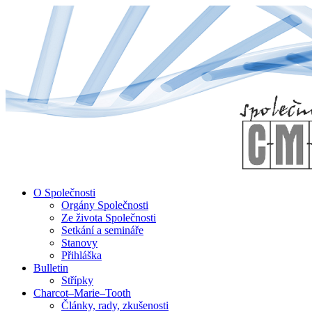
↓
Skip
to
Main
Content
O Společnosti
Orgány Společnosti
Ze života Společnosti
Setkání a semináře
Stanovy
Přihláška
Bulletin
Střípky
Charcot–Marie–Tooth
Články, rady, zkušenosti