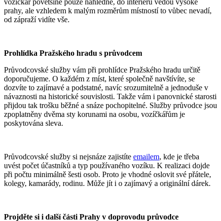
vozíčkář povětšině pouze nahlédne, do interiérů vedou vysoké
prahy, ale vzhledem k malým rozměrům místností to vůbec nevadí,
od zápraží vidíte vše.
Prohlídka Pražského hradu s průvodcem
Průvodcovské služby vám při prohlídce Pražského hradu určitě
doporučujeme. O každém z míst, které společně navštívíte, se
dozvíte to zajímavé a podstatné, navíc srozumitelně a jednoduše v
návaznosti na historické souvislosti. Takže vám i panovnické starosti
přijdou tak trošku běžné a snáze pochopitelné. Služby průvodce jsou
zpoplatněny dvěma sty korunami na osobu, vozíčkářům je
poskytována sleva.
Průvodcovské služby si nejsnáze zajistíte
emailem
, kde je třeba
uvést počet účastníků a typ používaného vozíku. K realizaci dojde
při počtu minimálně šesti osob. Proto je vhodné oslovit své přátele,
kolegy, kamarády, rodinu. Může jít i o zajímavý a originální dárek.
Projděte si i další části Prahy v doprovodu průvodce