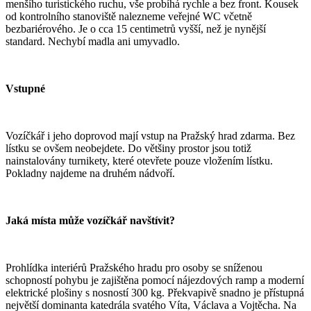
menšího turistického ruchu, vše probíhá rychle a bez front. Kousek
od kontrolního stanoviště nalezneme veřejné WC včetně
bezbariérového. Je o cca 15 centimetrů vyšší, než je nynější
standard. Nechybí madla ani umyvadlo.
Vstupné
Vozíčkář i jeho doprovod mají vstup na Pražský hrad zdarma. Bez
lístku se ovšem neobejdete. Do většiny prostor jsou totiž
nainstalovány turnikety, které otevřete pouze vložením lístku.
Pokladny najdeme na druhém nádvoří.
Jaká místa může vozíčkář navštívit?
Prohlídka interiérů Pražského hradu pro osoby se sníženou
schopností pohybu je zajištěna pomocí nájezdových ramp a moderní
elektrické plošiny s nosností 300 kg. Překvapivě snadno je přístupná
největší dominanta katedrála svatého Víta, Václava a Vojtěcha. Na