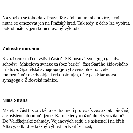
Na vozíku se toho dá v Praze již zvládnout mnohem více, není
nutné se omezovat jen na Pražský hrad. Tak tedy, z čeho lze vybírat,
pokud máte zájem komentovaný výklad?
Židovské muzeum
S vozíkem se dá navštívit částečně Klausová synagoga (asi dva
schody), Maiselova synagoga (bez bariér), část Starého židovského
hřbitova, Španělská synagoga (je vybavena plošinou, ale
momentálně se celý objekt rekonstruuje), dále pak Staronová
synagoga a Židovská radnice.
Malá Strana
Malebná část historického centra, není pro vozík zas až tak náročná,
ale asistenci doporučujeme. Kam je tedy možné dojet s vozíkem?
Do Valdštejnské zahrady, Vojanových sadů a s asistencí i na břeh
Vltavy, odkud je krásný výhled na Karlův most,