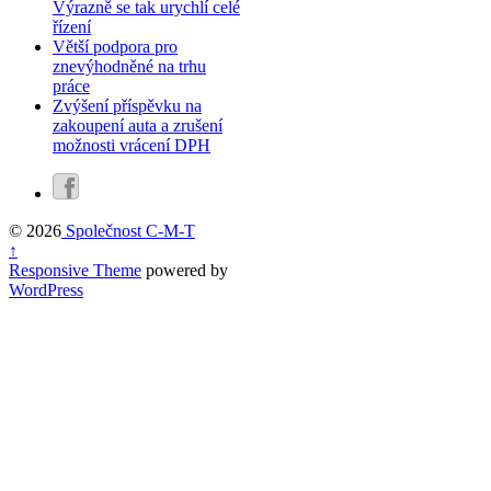
Výrazně se tak urychlí celé
řízení
Větší podpora pro
znevýhodněné na trhu
práce
Zvýšení příspěvku na
zakoupení auta a zrušení
možnosti vrácení DPH
© 2026
Společnost C-M-T
↑
Responsive Theme
powered by
WordPress