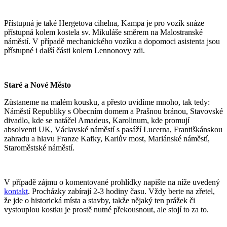
Přístupná je také Hergetova cihelna, Kampa je pro vozík snáze
přístupná kolem kostela sv. Mikuláše směrem na Malostranské
náměstí. V případě mechanického vozíku a dopomoci asistenta jsou
přístupné i další části kolem Lennonovy zdi.
Staré a Nové Město
Zůstaneme na malém kousku, a přesto uvidíme mnoho, tak tedy:
Náměstí Republiky s Obecním domem a Prašnou bránou, Stavovské
divadlo, kde se natáčel Amadeus, Karolinum, kde promují
absolventi UK, Václavské náměstí s pasáží Lucerna, Františkánskou
zahradu a hlavu Franze Kafky, Karlův most, Mariánské náměstí,
Staroměstské náměstí.
V případě zájmu o komentované prohlídky napište na níže uvedený
kontakt
. Procházky zabírají 2-3 hodiny času. Vždy berte na zřetel,
že jde o historická místa a stavby, takže nějaký ten prážek či
vystouplou kostku je prostě nutné překousnout, ale stojí to za to.