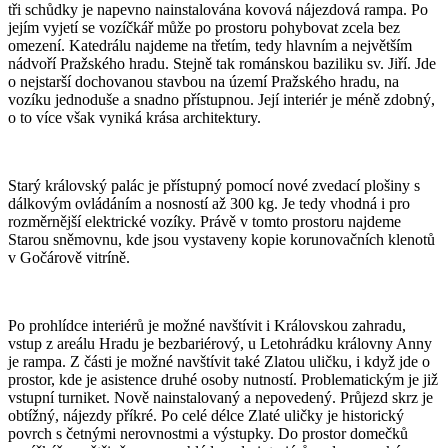
tři schůdky je napevno nainstalována kovová nájezdová rampa. Po
jejím vyjetí se vozíčkář může po prostoru pohybovat zcela bez
omezení. Katedrálu najdeme na třetím, tedy hlavním a největším
nádvoří Pražského hradu. Stejně tak románskou baziliku sv. Jiří. Jde
o nejstarší dochovanou stavbou na území Pražského hradu, na
vozíku jednoduše a snadno přístupnou. Její interiér je méně zdobný,
o to více však vyniká krása architektury.
Starý královský palác je přístupný pomocí nové zvedací plošiny s
dálkovým ovládáním a nosností až 300 kg. Je tedy vhodná i pro
rozměrnější elektrické vozíky. Právě v tomto prostoru najdeme
Starou sněmovnu, kde jsou vystaveny kopie korunovačních klenotů
v Gočárově vitríně.
Po prohlídce interiérů je možné navštívit i Královskou zahradu,
vstup z areálu Hradu je bezbariérový, u Letohrádku královny Anny
je rampa. Z části je možné navštívit také Zlatou uličku, i když jde o
prostor, kde je asistence druhé osoby nutností. Problematickým je již
vstupní turniket. Nově nainstalovaný a nepovedený. Průjezd skrz je
obtížný, nájezdy příkré. Po celé délce Zlaté uličky je historický
povrch s četnými nerovnostmi a výstupky. Do prostor domečků