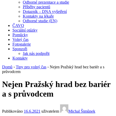
Odborné prezentace a studie
Příběhy pacientů
Dotazník – DNA vyšetření
Kontakty na lékaře
Odborné studie (EN)
ČAVO
Sociální otázky
Pomůcky
Volný čas
Fotogalerie
Sponzoři
Jak nás podpořit
Kontakty
Domů
›
Tipy pro volný čas
›
Nejen Pražský hrad bez bariér a s
průvodcem
Nejen Pražský hrad bez bariér
a s průvodcem
Publikováno
16.6.2021
uživatelem
Michal Šimůnek