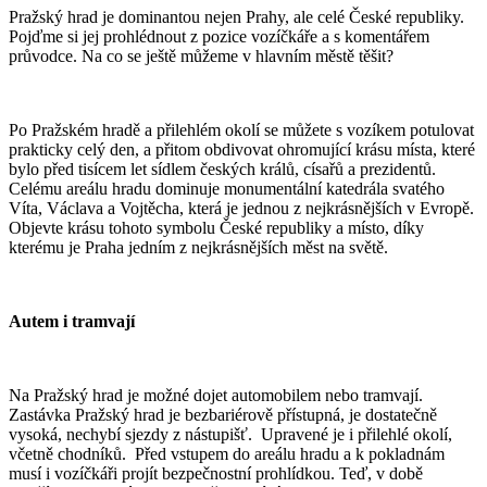
Pražský hrad je dominantou nejen Prahy, ale celé České republiky.
Pojďme si jej prohlédnout z pozice vozíčkáře a s komentářem
průvodce. Na co se ještě můžeme v hlavním městě těšit?
Po Pražském hradě a přilehlém okolí se můžete s vozíkem potulovat
prakticky celý den, a přitom obdivovat ohromující krásu místa, které
bylo před tisícem let sídlem českých králů, císařů a prezidentů.
Celému areálu hradu dominuje monumentální katedrála svatého
Víta, Václava a Vojtěcha, která je jednou z nejkrásnějších v Evropě.
Objevte krásu tohoto symbolu České republiky a místo, díky
kterému je Praha jedním z nejkrásnějších měst na světě.
Autem i tramvají
Na Pražský hrad je možné dojet automobilem nebo tramvají.
Zastávka Pražský hrad je bezbariérově přístupná, je dostatečně
vysoká, nechybí sjezdy z nástupišť. Upravené je i přilehlé okolí,
včetně chodníků. Před vstupem do areálu hradu a k pokladnám
musí i vozíčkáři projít bezpečnostní prohlídkou. Teď, v době