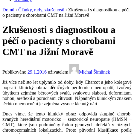
Domů
›
Články, rady, zkušenosti
›
Zkušenosti s diagnostikou a péčí
o pacienty s chorobami CMT na Jižní Moravě
Zkušenosti s diagnostikou a
péčí o pacienty s chorobami
CMT na Jižní Moravě
Publikováno
29.1.2016
uživatelem
Michal Šimůnek
Již více než sto let uplynulo od doby, kdy Charcot a jeho kolegové
popsali klinický obraz dědičných periferních neuropatií, tvořený
úbytkem zejména bércových svalů, svalovou slabostí, deformitami
nohou, areflexií a poruchami cítivosti. Nápadným klinickým znakem
těchto onemocnění je zejména vysoce klenutý nárt.
Dnes víme, že tento klinický obraz odpovídá skupině chorob,
zvaných hereditární motoricko – senzorické neuropatie (HMSN –
CMT), které jsou podmíněny řadou genových defektů v různých
chromozomálních lokalizacích. Proto původní klasifikace podle