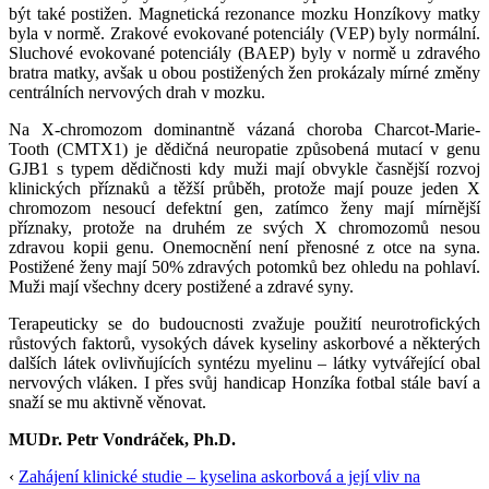
být také postižen. Magnetická rezonance mozku Honzíkovy matky
byla v normě. Zrakové evokované potenciály (VEP) byly normální.
Sluchové evokované potenciály (BAEP) byly v normě u zdravého
bratra matky, avšak u obou postižených žen prokázaly mírné změny
centrálních nervových drah v mozku.
Na X-chromozom dominantně vázaná choroba Charcot-Marie-
Tooth (CMTX1) je dědičná neuropatie způsobená mutací v genu
GJB1 s typem dědičnosti kdy muži mají obvykle časnější rozvoj
klinických příznaků a těžší průběh, protože mají pouze jeden X
chromozom nesoucí defektní gen, zatímco ženy mají mírnější
příznaky, protože na druhém ze svých X chromozomů nesou
zdravou kopii genu. Onemocnění není přenosné z otce na syna.
Postižené ženy mají 50% zdravých potomků bez ohledu na pohlaví.
Muži mají všechny dcery postižené a zdravé syny.
Terapeuticky se do budoucnosti zvažuje použití neurotrofických
růstových faktorů, vysokých dávek kyseliny askorbové a některých
dalších látek ovlivňujících syntézu myelinu – látky vytvářející obal
nervových vláken. I přes svůj handicap Honzíka fotbal stále baví a
snaží se mu aktivně věnovat.
MUDr. Petr Vondráček, Ph.D.
‹
Zahájení klinické studie – kyselina askorbová a její vliv na