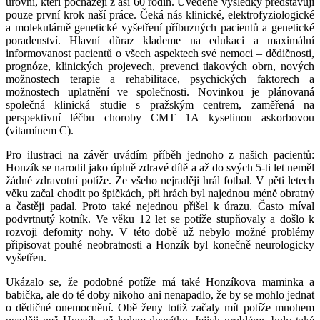
úrovni, kteří pocházejí z asi 60 rodin. Uvedené výsledky představují
pouze první krok naší práce. Čeká nás klinické, elektrofyziologické
a molekulárně genetické vyšetření příbuzných pacientů a genetické
poradenství. Hlavní důraz klademe na edukaci a maximální
informovanost pacientů o všech aspektech své nemoci – dědičnosti,
prognóze, klinických projevech, prevenci tlakových obrn, nových
možnostech terapie a rehabilitace, psychických faktorech a
možnostech uplatnění ve společnosti. Novinkou je plánovaná
společná klinická studie s pražským centrem, zaměřená na
perspektivní léčbu choroby CMT 1A kyselinou askorbovou
(vitamínem C).
Pro ilustraci na závěr uvádím příběh jednoho z našich pacientů:
Honzík se narodil jako úplně zdravé dítě a až do svých 5-ti let neměl
žádné zdravotní potíže. Ze všeho nejraději hrál fotbal. V pěti letech
věku začal chodit po špičkách, při hrách byl najednou méně obratný
a častěji padal. Proto také nejednou přišel k úrazu. Často míval
podvrtnutý kotník. Ve věku 12 let se potíže stupňovaly a došlo k
rozvoji defomity nohy. V této době už nebylo možné problémy
připisovat pouhé neobratnosti a Honzík byl konečně neurologicky
vyšetřen.
Ukázalo se, že podobné potíže má také Honzíkova maminka a
babička, ale do té doby nikoho ani nenapadlo, že by se mohlo jednat
o dědičné onemocnění. Obě ženy totiž začaly mít potíže mnohem