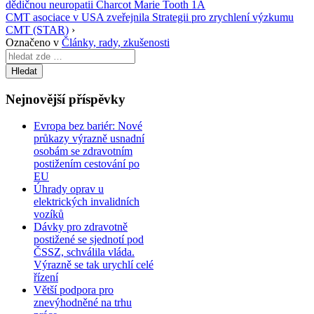
dědičnou neuropatii Charcot Marie Tooth 1A
CMT asociace v USA zveřejnila Strategii pro zrychlení výzkumu
CMT (STAR)
›
Označeno v
Články, rady, zkušenosti
Search
for:
Nejnovější příspěvky
Evropa bez bariér: Nové
průkazy výrazně usnadní
osobám se zdravotním
postižením cestování po
EU
Úhrady oprav u
elektrických invalidních
vozíků
Dávky pro zdravotně
postižené se sjednotí pod
ČSSZ, schválila vláda.
Výrazně se tak urychlí celé
řízení
Větší podpora pro
znevýhodněné na trhu