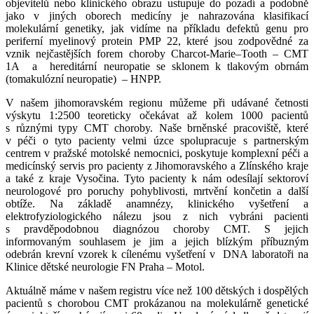
objevitelů nebo klinického obrazu ustupuje do pozadí a podobně
jako v jiných oborech medicíny je nahrazována klasifikací
molekulární genetiky, jak vidíme na příkladu defektů genu pro
periferní myelinový protein PMP 22, které jsou zodpovědné za
vznik nejčastějších forem choroby Charcot-Marie–Tooth – CMT
1A a hereditární neuropatie se sklonem k tlakovým obrnám
(tomakulózní neuropatie) – HNPP.
V našem jihomoravském regionu můžeme při udávané četnosti
výskytu 1:2500 teoreticky očekávat až kolem 1000 pacientů
s různými typy CMT choroby. Naše brněnské pracoviště, které
v péči o tyto pacienty velmi úzce spolupracuje s partnerským
centrem v pražské motolské nemocnici, poskytuje komplexní péči a
medicínský servis pro pacienty z Jihomoravského a Zlínského kraje
a také z kraje Vysočina. Tyto pacienty k nám odesílají sektoroví
neurologové pro poruchy pohyblivosti, mrtvění končetin a další
obtíže. Na základě anamnézy, klinického vyšetření a
elektrofyziologického nálezu jsou z nich vybráni pacienti
s pravděpodobnou diagnózou choroby CMT. S jejich
informovaným souhlasem je jim a jejich blízkým příbuzným
odebrán krevní vzorek k cílenému vyšetření v DNA laboratoři na
Klinice dětské neurologie FN Praha – Motol.
Aktuálně máme v našem registru více než 100 dětských i dospělých
pacientů s chorobou CMT prokázanou na molekulárně genetické