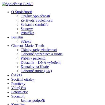
↓
Skip
O Společnosti
to
Orgány Společnosti
Main
Ze života Společnosti
Content
Setkání a semináře
Stanovy
Přihláška
Bulletin
Střípky
Charcot–Marie–Tooth
Články, rady, zkušenosti
Odborné prezentace a studie
Příběhy pacientů
Dotazník – DNA vyšetření
Kontakty na lékaře
Odborné studie (EN)
ČAVO
Sociální otázky
Pomůcky
Volný čas
Fotogalerie
Sponzoři
Jak nás podpořit
Kontakty