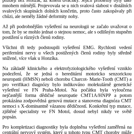
později než Honzík, až kolem dvacítky. Jejich problémy byly také
mnohem mírnější. Projevovala se u nich svalová slabost v distálních
svalových skupinách dolních končetin, proto často zakopávaly při
chůzi, ale neměly žádné deformity nohy.
Až při podrobnějším vyšetření na neurologii se začalo uvažovat o
tom, že by se mohlo jednat o stejnou nemoc, ale s odlišným stupněm
postižení u různých členů rodiny.
Všichni tři tedy podstoupili vyšetření EMG. Rychlosti vedení
periferními nervy u všech postižených členů rodiny byly středně
snížené, více však u Honzíka.
Na základě klinického a elektrofyziologického vyšetření vzniklo
podezření, že se jedná o hereditární motoricko senzorickou
neuropatii (HMSN) neboli chorobu Charcot- Marie-Tooth (CMT) a
pro verifikaci diagnózy bylo indikováno molekulárně genetické
vyšetření ve FN Praha-Motol. Na počátku byla vyloučena
nejčastější forma dědičné neuropatie CMT1A/HNPP a potom
prokázána zodpovědná genová mutace a stanovena diagnóza CMT
nemoci s X-dominantně vázanou dědičností. Konkrétní typ mutace,
zjištěné specialisty ve FN Motol, dosud nebyl nikdy ve světě
popsán.
Pro kompletizaci diagnostiky byla doplněna vyšetření zaměřená na
centrální nervový systém, který u tohoto typu CMT choroby může