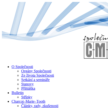
↓
Skip
to
Main
Content
O Společnosti
Orgány Společnosti
Ze života Společnosti
Setkání a semináře
Stanovy
Přihláška
Bulletin
Střípky
Charcot–Marie–Tooth
Články, rady, zkušenosti