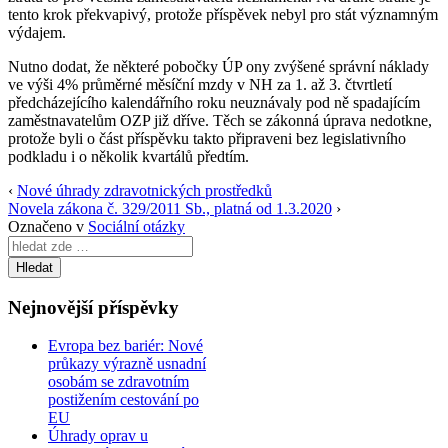
tento krok překvapivý, protože příspěvek nebyl pro stát významným
výdajem.
Nutno dodat, že některé pobočky ÚP ony zvýšené správní náklady
ve výši 4% průměrné měsíční mzdy v NH za 1. až 3. čtvrtletí
předcházejícího kalendářního roku neuznávaly pod ně spadajícím
zaměstnavatelům OZP již dříve. Těch se zákonná úprava nedotkne,
protože byli o část příspěvku takto připraveni bez legislativního
podkladu i o několik kvartálů předtím.
‹
Nové úhrady zdravotnických prostředků
Novela zákona č. 329/2011 Sb., platná od 1.3.2020
›
Označeno v
Sociální otázky
Search
for:
Nejnovější příspěvky
Evropa bez bariér: Nové
průkazy výrazně usnadní
osobám se zdravotním
postižením cestování po
EU
Úhrady oprav u