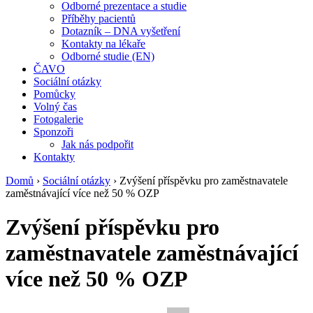
Odborné prezentace a studie
Příběhy pacientů
Dotazník – DNA vyšetření
Kontakty na lékaře
Odborné studie (EN)
ČAVO
Sociální otázky
Pomůcky
Volný čas
Fotogalerie
Sponzoři
Jak nás podpořit
Kontakty
Domů
›
Sociální otázky
›
Zvýšení příspěvku pro zaměstnavatele
zaměstnávající více než 50 % OZP
Zvýšení příspěvku pro
zaměstnavatele zaměstnávající
více než 50 % OZP