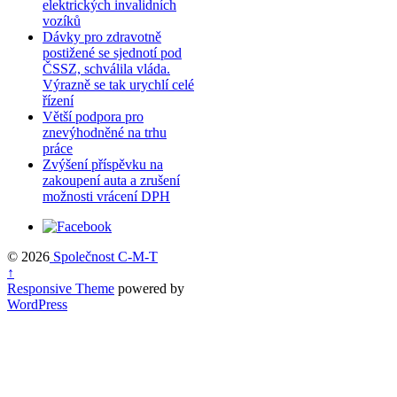
elektrických invalidních
vozíků
Dávky pro zdravotně
postižené se sjednotí pod
ČSSZ, schválila vláda.
Výrazně se tak urychlí celé
řízení
Větší podpora pro
znevýhodněné na trhu
práce
Zvýšení příspěvku na
zakoupení auta a zrušení
možnosti vrácení DPH
© 2026
Společnost C-M-T
↑
Responsive Theme
powered by
WordPress