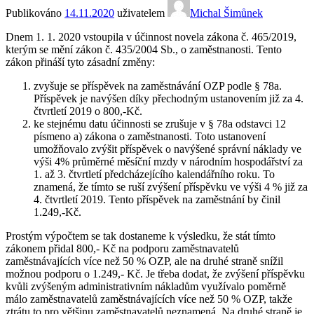
Publikováno
14.11.2020
uživatelem
Michal Šimůnek
Dnem 1. 1. 2020 vstoupila v účinnost novela zákona č. 465/2019,
kterým se mění zákon č. 435/2004 Sb., o zaměstnanosti. Tento
zákon přináší tyto zásadní změny:
zvyšuje se příspěvek na zaměstnávání OZP podle § 78a.
Příspěvek je navýšen díky přechodným ustanovením již za 4.
čtvrtletí 2019 o 800,-Kč.
ke stejnému datu účinnosti se zrušuje v § 78a odstavci 12
písmeno a) zákona o zaměstnanosti. Toto ustanovení
umožňovalo zvýšit příspěvek o navýšené správní náklady ve
výši 4% průměrné měsíční mzdy v národním hospodářství za
1. až 3. čtvrtletí předcházejícího kalendářního roku. To
znamená, že tímto se ruší zvýšení příspěvku ve výši 4 % již za
4. čtvrtletí 2019. Tento příspěvek na zaměstnání by činil
1.249,-Kč.
Prostým výpočtem se tak dostaneme k výsledku, že stát tímto
zákonem přidal 800,- Kč na podporu zaměstnavatelů
zaměstnávajících více než 50 % OZP, ale na druhé straně snížil
možnou podporu o 1.249,- Kč. Je třeba dodat, že zvýšení příspěvku
kvůli zvýšeným administrativním nákladům využívalo poměrně
málo zaměstnavatelů zaměstnávajících více než 50 % OZP, takže
ztrátu to pro většinu zaměstnavatelů neznamená. Na druhé straně je