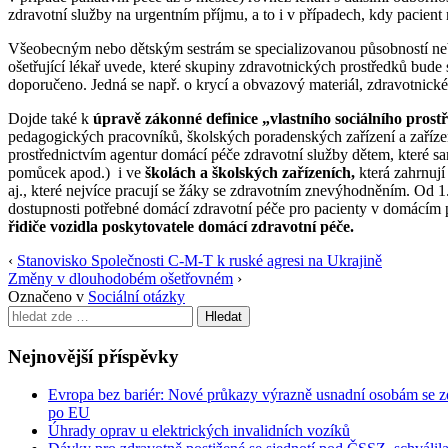
zdravotní služby na urgentním příjmu, a to i v případech, kdy pacient 
Všeobecným nebo dětským sestrám se specializovanou působností nebo
ošetřující lékař uvede, které skupiny zdravotnických prostředků bude 
doporučeno. Jedná se např. o krycí a obvazový materiál, zdravotnické 
Dojde také k
úpravě zákonné definice „vlastního sociálního prostř
pedagogických pracovníků, školských poradenských zařízení a zařízen
prostřednictvím agentur domácí péče zdravotní služby dětem, které s
pomůcek apod.) i ve
školách a školských zařízeních
,
která zahrnují
aj., které nejvíce pracují se žáky se zdravotním znevýhodněním. Od 
dostupnosti potřebné domácí zdravotní péče pro pacienty v domácím 
řidiče vozidla poskytovatele domácí zdravotní péče.
‹
Stanovisko Společnosti C-M-T k ruské agresi na Ukrajině
Změny v dlouhodobém ošetřovném
›
Označeno v
Sociální otázky
Search
for:
Nejnovější příspěvky
Evropa bez bariér: Nové průkazy výrazně usnadní osobám se z
po EU
Úhrady oprav u elektrických invalidních vozíků