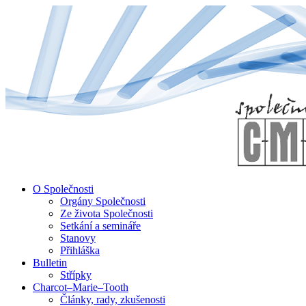
↓
Skip
to
Main
Content
O Společnosti
Orgány Společnosti
Ze života Společnosti
Setkání a semináře
Stanovy
Přihláška
Bulletin
Střípky
Charcot–Marie–Tooth
Články, rady, zkušenosti