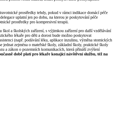
ravotnické prostředky tehdy, pokud v rámci indikace domácí péče
 delegace uplatní jen po dobu, na kterou je poskytování péče
tnické prostředky pro kompresivní terapii.
ku škol a školských zařízení, s výjimkou zařízení pro další vzdělávání
ktického lékaře pro děti a dorost bude možno poskytovat
sistenci (např. podávání léku, aplikace inzulinu, výměna stomických
e jednat zejména o mateřské školy, základní školy, praktické školy
ozu a zákon o pozemních komunikacích, která přináší zvýšení
oučasně době platí pro lékaře konající návštěvní službu, též na