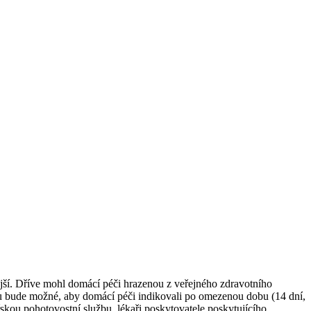
ější. Dříve mohl domácí péči hrazenou z veřejného zdravotního
roku bude možné, aby domácí péči indikovali po omezenou dobu (14 dní,
ařskou pohotovostní službu, lékaři poskytovatele poskytujícího