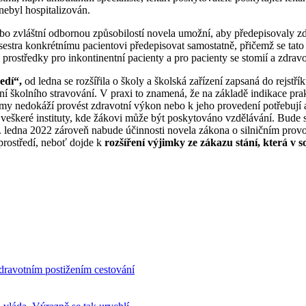
nebyl hospitalizován.
 zvláštní odbornou způsobilostí novela umožní, aby předepisovaly zd
sestra konkrétnímu pacientovi předepisovat samostatně, přičemž se tato
prostředky pro inkontinentní pacienty a pro pacienty se stomií a zdravo
edí“,
od ledna se rozšířila o školy a školská zařízení zapsaná do rejstří
í školního stravování. V praxi to znamená, že na základě indikace pra
amy nedokáží provést zdravotní výkon nebo k jeho provedení potřebují a
 veškeré instituty, kde žákovi může být poskytováno vzdělávání. Bude s
1. ledna 2022 zároveň nabude účinnosti novela zákona o silničním prov
prostředí, neboť dojde k
rozšíření výjimky ze zákazu stání, která v s
dravotním postižením cestování