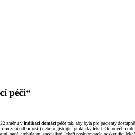
cí péči“
2022 změnu v
indikaci domácí péče
tak, aby byla pro pacienty dostupn
 (bez omezení odbornosti) nebo registrující praktický lékař. Od nového 
stmi, např. ambulantní specialisté, lékaři poskytovatele poskytující lék