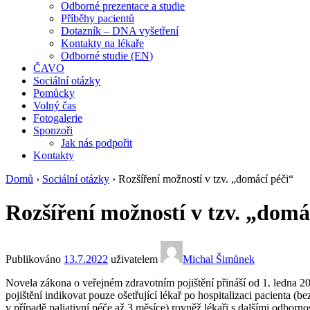
Odborné prezentace a studie
Příběhy pacientů
Dotazník – DNA vyšetření
Kontakty na lékaře
Odborné studie (EN)
ČAVO
Sociální otázky
Pomůcky
Volný čas
Fotogalerie
Sponzoři
Jak nás podpořit
Kontakty
Domů
›
Sociální otázky
›
Rozšíření možností v tzv. „domácí péči“
Rozšíření možností v tzv. „domá
Publikováno
13.7.2022
uživatelem
Michal Šimůnek
Novela zákona o veřejném zdravotním pojištění přináší od 1. ledna 
pojištění indikovat pouze ošetřující lékař po hospitalizaci pacienta
v případě paliativní péče až 3 měsíce) rovněž lékaři s dalšími odborno