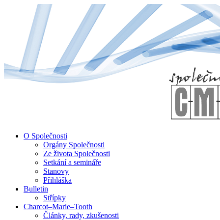
↓
Skip
to
Main
Content
O Společnosti
Orgány Společnosti
Ze života Společnosti
Setkání a semináře
Stanovy
Přihláška
Bulletin
Střípky
Charcot–Marie–Tooth
Články, rady, zkušenosti