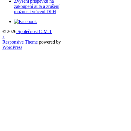
Zvýšení příspěvku na
zakoupení auta a zrušení
možnosti vrácení DPH
© 2026
Společnost C-M-T
↑
Responsive Theme
powered by
WordPress