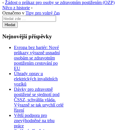
‹
Žádost o průkaz pro osoby se zdravotním postižením (OZP)
Něco z historie
›
Označeno v
Tipy pro volný čas
Search
for:
Nejnovější příspěvky
Evropa bez bariér: Nové
průkazy výrazně usnadní
osobám se zdravotním
postižením cestování po
EU
Úhrady oprav u
elektrických invalidních
vozíků
Dávky pro zdravotně
postižené se sjednotí pod
ČSSZ, schválila vláda.
Výrazně se tak urychlí celé
řízení
Větší podpora pro
znevýhodněné na trhu
práce