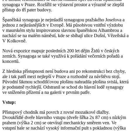
synagoga v Praze. Rozšířil se výstavní prostor a výrazně se zlepšil
přístup do tří pater budovy.
Španělská synagoga je nejmladší synagogou pražského Josefova a
jednou z nejkrásnějších v Evropě. Má působivou vnitřní výzdobu
v maurském stylu inspirovanou slavnou španělskou Alhambrou a
nachází se na malém náměstí, kde se sbíhají ulice Dušní, Vězeňská a
V Kolkovně.
Nová expozice mapuje posledních 200 let dějin Židů v českých
zemích. Synagoga se také využívá k pořádání večerních pořadů a
koncertů.
Z hlediska přístupnosti není budova ani po rekonstrukci bez chyby,
ale i tak patří mezi nejlepší v Praze a rozhodně za návštěvu stojí.
Původní šikmou schodišťovou plošinu nahradila plošina svislá, která
je podstatně rychlejší. Odstranil se schod do hlavní lodě synagogy
ve sníženém přízemí a na galerii v prvním patře.
Vstup:
Přístupový chodník má povrch z rovné mozaikové dlažby.
Dvoukřídlé dveře hlavního vstupu (dveře šířka 2x 87 cm) s nízkým
prahem (výška 2 cm) se otevírají mechanicky směrem ven. Ve
vstupní hale se nachází vysoký informační pult s pokladnou (výška