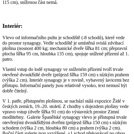
115 cm), sníženou část nemá.
Interiér:
Vlevo od informačního pultu je schodiště (-8 schodů), které vede
do prostor synagogy. Vedle schodiště je umístěná svislá zdvihací
plošina (nosnost 400 kg; mechanické dveře šířka 81 cm; přepravní
plocha šířka 95 cm, hloubka 135 cm), spojuje snížené přízemí až 1.
patro.
Vlastní vstup do lodě synagogy ve sníženém přízemí tvoří trvale
otevřené dvoukřídlé dveře (průjezd šířka 159 cm) s nízkým prahem
(výška 2 cm). Interiér synagogy je v rovině, vybavený lavicemi bez
přístupu. Informační panely jsou relativně vysoko, text nemusí být
dobře čitelný.
V 1. patře, přístupném plošinou, se nachází stálá expozice Židé v
českých zemích, 19.-20. století. Z chodby s dojezdem plošiny vede
vpravo vstup (dveře šířka 91 cm) do výstavních prostor Zimní
modlitebny. Galerie Španělské synagogy vlevo je přístupná trvale
otevřenými dvoukřídlými dveřmi (průjezd šířka 150 cm) s nízkým
schodem (výška 2 cm, hloubka 80 cm) a prahem (výška 2 cm).
Boční části galerie jsou vyvýšené, +1 schod překonávají po obou