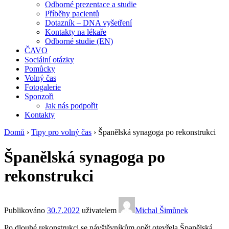
Odborné prezentace a studie
Příběhy pacientů
Dotazník – DNA vyšetření
Kontakty na lékaře
Odborné studie (EN)
ČAVO
Sociální otázky
Pomůcky
Volný čas
Fotogalerie
Sponzoři
Jak nás podpořit
Kontakty
Domů
›
Tipy pro volný čas
›
Španělská synagoga po rekonstrukci
Španělská synagoga po
rekonstrukci
Publikováno
30.7.2022
uživatelem
Michal Šimůnek
Po dlouhé rekonstrukci se návštěvníkům opět otevřela Španělská