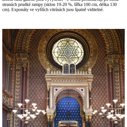
stranách prudké rampy (sklon 19-20 %, šířka 100 cm, délka 130
cm). Exponáty ve vyšších vitrínách jsou špatně viditelné.