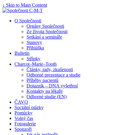
↓ Skip to Main Content
O Společnosti
Orgány Společnosti
Ze života Společnosti
Setkání a semináře
Stanovy
Přihláška
Bulletin
Střípky
Charcot–Marie–Tooth
Články, rady, zkušenosti
Odborné prezentace a studie
Příběhy pacientů
Dotazník – DNA vyšetření
Kontakty na lékaře
Odborné studie (EN)
ČAVO
Sociální otázky
Pomůcky
Volný čas
Fotogalerie
Sponzoři
Jak nás podpořit