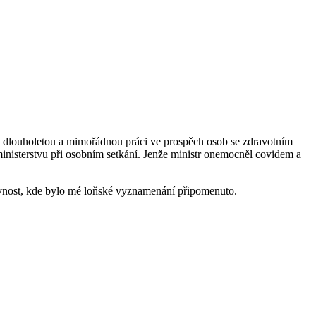
za dlouholetou a mimořádnou práci ve prospěch osob se zdravotním
 ministerstvu při osobním setkání. Jenže ministr onemocněl covidem a
lavnost, kde bylo mé loňské vyznamenání připomenuto.