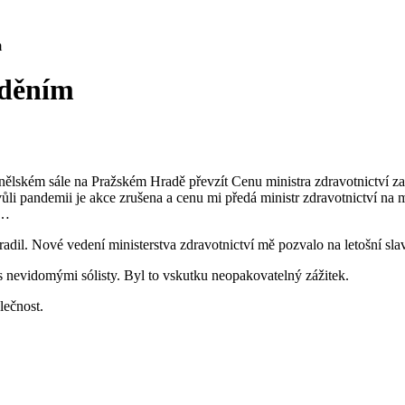
m
žděním
anělském sále na Pražském Hradě převzít Cenu ministra zdravotnictví 
vůli pandemii je akce zrušena a cenu mi předá ministr zdravotnictví na
u…
adil. Nové vedení ministerstva zdravotnictví mě pozvalo na letošní s
s nevidomými sólisty. Byl to vskutku neopakovatelný zážitek.
lečnost.