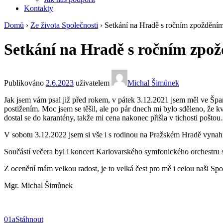
Kontakty
Domů
›
Ze života Společnosti
›
Setkání na Hradě s ročním zpoždění
Setkání na Hradě s ročním zpo
Publikováno
2.6.2023
uživatelem
Michal Šimůnek
Jak jsem vám psal již před rokem, v pátek 3.12.2021 jsem měl ve Šp
postižením. Moc jsem se těšil, ale po pár dnech mi bylo sděleno, že k
dostal se do karantény, takže mi cena nakonec přišla v tichosti pošto
V sobotu 3.12.2022 jsem si vše i s rodinou na Pražském Hradě vynahr
Součástí večera byl i koncert Karlovarského symfonického orchestru 
Z ocenění mám velkou radost, je to velká čest pro mě i celou naši Spo
Mgr. Michal Šimůnek
01a
Stáhnout