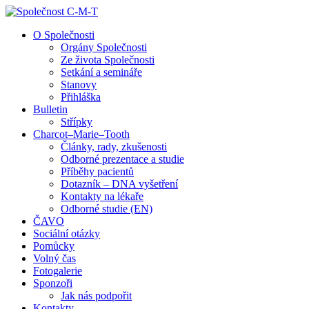
↓
Skip
O Společnosti
to
Orgány Společnosti
Main
Ze života Společnosti
Content
Setkání a semináře
Stanovy
Přihláška
Bulletin
Střípky
Charcot–Marie–Tooth
Články, rady, zkušenosti
Odborné prezentace a studie
Příběhy pacientů
Dotazník – DNA vyšetření
Kontakty na lékaře
Odborné studie (EN)
ČAVO
Sociální otázky
Pomůcky
Volný čas
Fotogalerie
Sponzoři
Jak nás podpořit
Kontakty