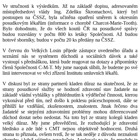
Ve stručnosti k výsledkům. Již na základě dopisu, adresovaném
místopředsedovi vlády Ing. Zdeňku Škromachovi, který byl
postoupen na ČSSZ, byla učiněna opatření směrem k okresním
posudkovým lékařům (informace o chorobě Charcot-Marie-Tooth).
Bylo dohodnuto, že do všech koutů ČR na posudkové správy
budou rozeslány v počtu 800 ks letáky Společnosti. Až budou
hotové sborníky, budou v počtu 20 ks předány na ČSSZ.
V červnu do Velkých Losin přijede zástupce uvedeného úřadu a
seznámí nás se systémem důchodů a sociálních dávek a také
vystoupí s přednáškou, která bude reagovat na dotazy a připomínky
členů Společnosti C-M-T. My jsme naopak slíbili, že budeme po své
linii intervenovat ve věci zřízení Institutu smluvních lékařů.
V diskusi byl ze strany partnerů kladen důraz na skutečnost, že ze
strany posudkové služby se hodnotí zdravotní stav žadatele na
základě vládní vyhlášky s přihlédnutím k výdělečné činnosti, kterou
vykonával před tím, než došlo k poklesu práceschopnosti, dále se
přihlíží ke vzdělání, zkušenostem, znalostem. Jinak řečeno dva
žadatelé se stejnými zdravotními problémy mohou diferencovaně
důchod dostat nebo nedostat. Na toto byl ze strany kolegů kladen
velký důraz. My jsme přesvědčeni, že rozhodující je zdravotní
hledisko a zde lidé s CMT nejsou objektivně hodnoceni. Druhá
strana to přiznala, ovšem tvrdí, že se tak neděje z důvodu neznalosti
choroby, i když výjimky nevylučuje. Apelovala na to, že mnohdy je