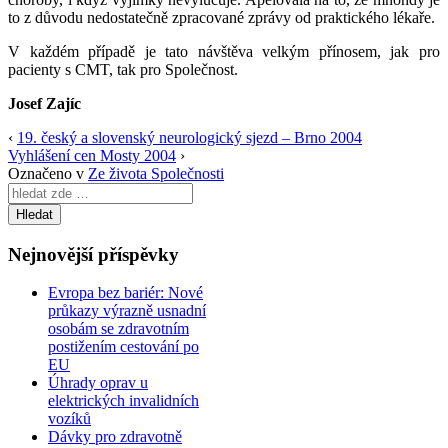
to z důvodu nedostatečně zpracované zprávy od praktického lékaře.
V každém případě je tato návštěva velkým přínosem, jak pro
pacienty s CMT, tak pro Společnost.
Josef Zajíc
‹
19. český a slovenský neurologický sjezd – Brno 2004
Vyhlášení cen Mosty 2004
›
Označeno v
Ze života Společnosti
Search
for:
Nejnovější příspěvky
Evropa bez bariér: Nové
průkazy výrazně usnadní
osobám se zdravotním
postižením cestování po
EU
Úhrady oprav u
elektrických invalidních
vozíků
Dávky pro zdravotně