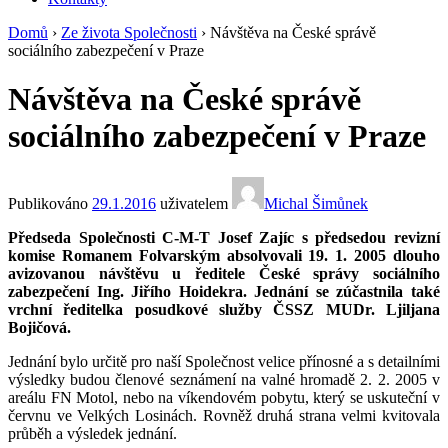
Domů
›
Ze života Společnosti
›
Návštěva na České správě
sociálního zabezpečení v Praze
Návštěva na České správě
sociálního zabezpečení v Praze
Publikováno
29.1.2016
uživatelem
Michal Šimůnek
Předseda Společnosti C-M-T Josef Zajíc s předsedou revizní
komise Romanem Folvarským absolvovali 19. 1. 2005 dlouho
avizovanou návštěvu u ředitele České správy sociálního
zabezpečení Ing. Jiřího Hoidekra. Jednání se zúčastnila také
vrchní ředitelka posudkové služby ČSSZ MUDr. Ljiljana
Bojičová.
Jednání bylo určitě pro naší Společnost velice přínosné a s detailními
výsledky budou členové seznámení na valné hromadě 2. 2. 2005 v
areálu FN Motol, nebo na víkendovém pobytu, který se uskuteční v
červnu ve Velkých Losinách. Rovněž druhá strana velmi kvitovala
průběh a výsledek jednání.