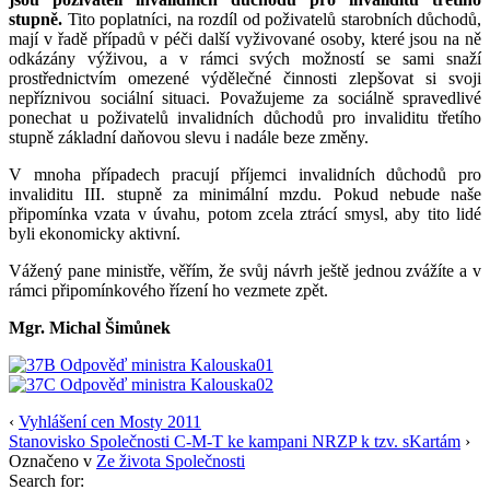
stupně.
Tito poplatníci, na rozdíl od poživatelů starobních důchodů,
mají v řadě případů v péči další vyživované osoby, které jsou na ně
odkázány výživou, a v rámci svých možností se sami snaží
prostřednictvím omezené výdělečné činnosti zlepšovat si svoji
nepříznivou sociální situaci. Považujeme za sociálně spravedlivé
ponechat u poživatelů invalidních důchodů pro invaliditu třetího
stupně základní daňovou slevu i nadále beze změny.
V mnoha případech pracují příjemci invalidních důchodů pro
invaliditu III. stupně za minimální mzdu. Pokud nebude naše
připomínka vzata v úvahu, potom zcela ztrácí smysl, aby tito lidé
byli ekonomicky aktivní.
Vážený pane ministře, věřím, že svůj návrh ještě jednou zvážíte a v
rámci připomínkového řízení ho vezmete zpět.
Mgr. Michal Šimůnek
‹
Vyhlášení cen Mosty 2011
Stanovisko Společnosti C-M-T ke kampani NRZP k tzv. sKartám
›
Označeno v
Ze života Společnosti
Search for: