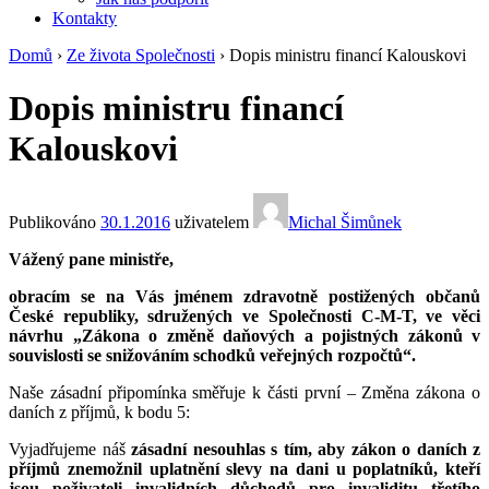
Kontakty
Domů
›
Ze života Společnosti
›
Dopis ministru financí Kalouskovi
Dopis ministru financí
Kalouskovi
Publikováno
30.1.2016
uživatelem
Michal Šimůnek
Vážený pane ministře,
obracím se na Vás jménem zdravotně postižených občanů
České republiky, sdružených ve Společnosti C-M-T, ve věci
návrhu „Zákona o změně daňových a pojistných zákonů v
souvislosti se snižováním schodků veřejných rozpočtů“.
Naše zásadní připomínka směřuje k části první – Změna zákona o
daních z příjmů, k bodu 5:
Vyjadřujeme náš
zásadní nesouhlas s tím, aby zákon o daních z
příjmů znemožnil uplatnění slevy na dani u poplatníků, kteří
jsou poživateli invalidních důchodů pro invaliditu třetího