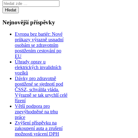
Nejnovější příspěvky
Evropa bez bariér: Nové
průkazy výrazně usnadní
osobám se zdravotním
postižením cestování po
EU
Úhrady oprav u
elektrických invalidních
vozíků
Dávky pro zdravotně
postižené se sjednotí pod
ČSSZ, schválila vláda.
Výrazně se tak urychlí celé
řízení
Větší podpora pro
znevýhodněné na trhu
práce
Zvýšení příspěvku na
zakoupení auta a zrušení
možnosti vrácení DPH