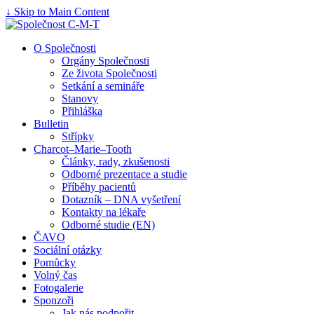
↓ Skip to Main Content
O Společnosti
Orgány Společnosti
Ze života Společnosti
Setkání a semináře
Stanovy
Přihláška
Bulletin
Střípky
Charcot–Marie–Tooth
Články, rady, zkušenosti
Odborné prezentace a studie
Příběhy pacientů
Dotazník – DNA vyšetření
Kontakty na lékaře
Odborné studie (EN)
ČAVO
Sociální otázky
Pomůcky
Volný čas
Fotogalerie
Sponzoři
Jak nás podpořit